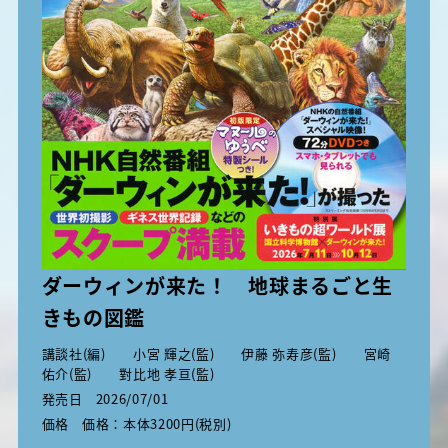
ダーウィンが来た！ 地球まるごと生
きもの図鑑
講談社(編) 小宮 輝之(監) 伊藤 弥寿彦(監) 宮崎
佑介(監) 對比地 孝亘(監)
発売日
2026/07/01
価格
価格：本体3200円(税別)