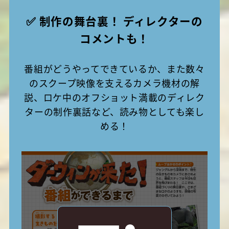
✅ 制作の舞台裏！ ディレクターの
コメントも！
番組がどうやってできているか、また数々
のスクープ映像を支えるカメラ機材の解
説、ロケ中のオフショット満載のディレク
ターの制作裏話など、読み物としても楽し
める！