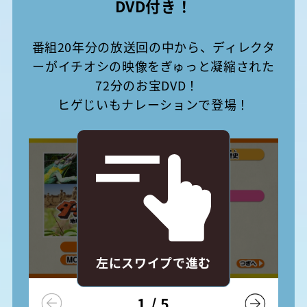
DVD付き！
番組20年分の放送回の中から、ディレクタ
ーがイチオシの映像をぎゅっと凝縮された
72分のお宝DVD！
ヒゲじいもナレーションで登場！
左にスワイプで進む
1
/
5