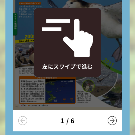
左にスワイプで進む
1
/
6