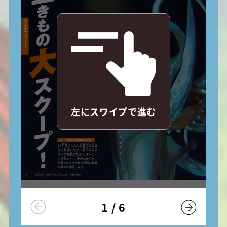
左にスワイプで進む
1
/
6