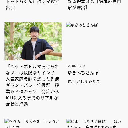
トットちゃん』はママ役で
なる絵本３選［絵本の専門
出演
家が選出］
「ペットボトルが開けられ
2016.11.10
ない」は危険なサイン？
ゆきみちさんぽ
人気家庭教師を襲った難病
作: えがしら みちこ
ギラン・バレー症候群 授
業もドタキャン 発症から
ICUに入るまでのリアルな
症状と経過