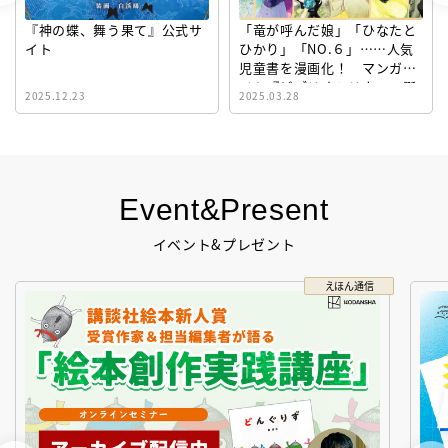
『神の蝶、舞う果て』公式サ
「竜が呼んだ娘」「ひなたと
イト
ひかり」「NO.６」……人気
児童書を漫画化！ マンガサ
イト『ビブリオシリウス』誕
2025.12.23
2025.03.28
生！
Event&Present
イベント&プレゼント
えほん通信