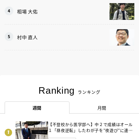
相場 大佑
村中 直人
Ranking
ランキング
週間
月間
【不登校から医学部へ】中２で成績はオール
１「昼夜逆転」したわが子を”夜遊び”に連れ
出した母の気づき