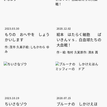
2023.03.30
2020.12.02
もりの おへやを しょう
絵本 はたらく細胞 ば
かいします
いきんｖｓ．白血球たちの
大血戦！
作: 茂市 久美子絵: しもかわら ゆ
み
作・絵: 牧村 久実原作: 清水 茜
2023.10.19
2020.07.15
ちいさなゾウ
ブルーナの しかけえほ