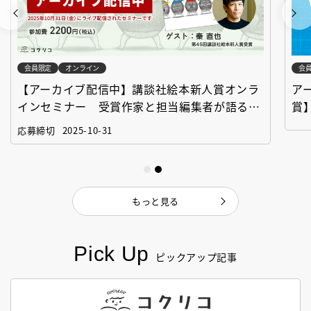
会員限定
オンライン
会
【アーカイブ配信中】講談社絵本新人賞オンラ
ア
インセミナー 受賞作家と担当編集者が語る
賞
「絵本創作実践講座」
作
応募締切
2025-10-31
もっと見る
Pick Up
ピックアップ記事