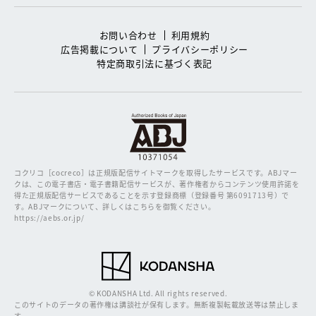
お問い合わせ
利用規約
広告掲載について
プライバシーポリシー
特定商取引法に基づく表記
コクリコ［cocreco］は正規版配信サイトマークを取得したサービスです。
ABJマー
クは、この電子書店・電子書籍配信サービスが、著作権者からコンテンツ使用許諾を
得た正規版配信サービスであることを示す登録商標（登録番号 第6091713号）で
す。ABJマークについて、詳しくはこちらを御覧ください。
https://aebs.or.jp/
© KODANSHA Ltd. All rights reserved.
このサイトのデータの著作権は講談社が保有します。無断複製転載放送等は禁止しま
す。