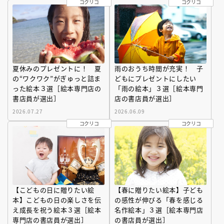
コクリコ
コクリコ
夏休みのプレゼントに！ 夏
雨のおうち時間が充実！ 子
の“ワクワク”がぎゅっと詰ま
どもにプレゼントにしたい
った絵本３選［絵本専門店の
「雨の絵本」３選［絵本専門
書店員が選出］
店の書店員が選出］
2026.07.27
2026.06.09
コクリコ
コクリコ
【こどもの日に贈りたい絵
【春に贈りたい絵本】子ども
本】こどもの日の楽しさを伝
の感性が伸びる「春を感じる
え成長を祝う絵本３選［絵本
名作絵本」３選［絵本専門店
専門店の書店員が選出］
の書店員が選出］