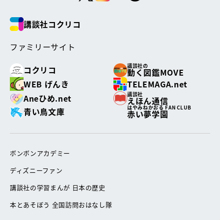
講談社コクリコ
ファミリーサイト
講談社の
コクリコ
動く図鑑MOVE
WEB げんき
TELEMAGA.net
講談社
Aneひめ.net
えほん通信
はやみねかおる FAN CLUB
青い鳥文庫
赤い夢学園
ボンボンアカデミー
ディズニーファン
講談社の学習まんが 日本の歴史
本とあそぼう 全国訪問おはなし隊