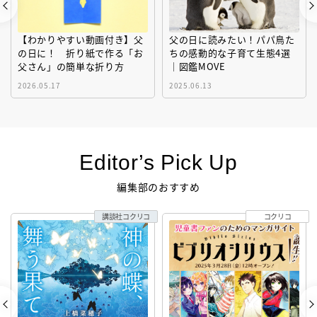
【わかりやすい動画付き】父
父の日に読みたい！パパ鳥た
の日に！ 折り紙で作る「お
ちの感動的な子育て生態4選
父さん」の簡単な折り方
｜図鑑MOVE
2026.05.17
2025.06.13
Editor’s Pick Up
編集部のおすすめ
講談社コクリコ
コクリコ