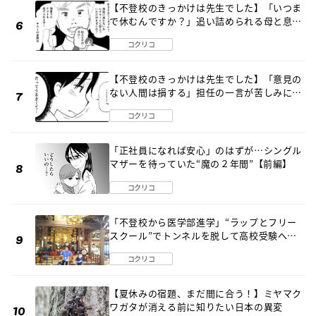
【不登校のきっかけは先生でした】「いつま
で休むんですか？」追い詰められる母と息子
《第６話》
コクリコ
【不登校のきっかけは先生でした】「意見の
ない人間は損する」担任の一言が苦しみに…
《第１話》
コクリコ
「正社員になれば安心」のはずが…シングル
マザーを待っていた“魔の２年間”【前編】
コクリコ
「不登校から医学部進学」“ラップとフリー
スクール”でトンネルを脱して高校受験へ
〔元野球少年の実話〕
コクリコ
【夏休みの宿題、まだ間に合う！】ミヤマク
ワガタが消える前に知りたい日本の異変