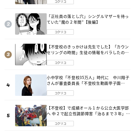
コクリコ
「正社員の落とし穴」シングルマザーを待っ
ていた“魔の２年間”【後編】
コクリコ
【不登校のきっかけは先生でした】「カウン
セリングの時間」生徒の情報をバラしたの
は…《第２話》
コクリコ
小中学校「不登校35万人」時代に 中川翔子
さんが審査委員長「不登校生動画甲子園
2026」が開催
コクリコ
【不登校】で成績オール１から公立大医学部
へ 中２で起立性調節障害「治るまで３年」の
診断 そのとき母は
コクリコ