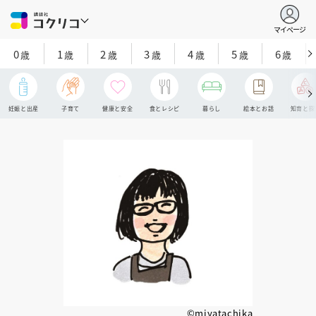
マイページ
0
1
2
3
4
5
6
歳
歳
歳
歳
歳
歳
歳
妊娠と出産
子育て
健康と安全
食とレシピ
暮らし
絵本とお話
知育と探
©miyatachika