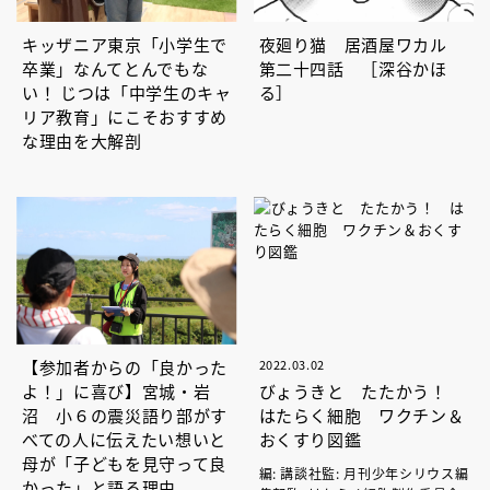
キッザニア東京「小学生で
夜廻り猫 居酒屋ワカル
卒業」なんてとんでもな
第二十四話 ［深谷かほ
い！ じつは「中学生のキャ
る］
リア教育」にこそおすすめ
な理由を大解剖
【参加者からの「良かった
2022.03.02
よ！」に喜び】宮城・岩
びょうきと たたかう！
沼 小６の震災語り部がす
はたらく細胞 ワクチン＆
べての人に伝えたい想いと
おくすり図鑑
母が「子どもを見守って良
編: 講談社監: 月刊少年シリウス編
かった」と語る理由