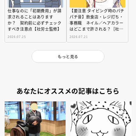
仕事なのに「初期費用」が請
【要注意 タイピング時のパチ
求されることはあります
パチ音】飲食店・レジ打ち・
か？ 契約前に必ずチェック
事務職 ネイル／ヘアカラー
すべき注意点【社労士監修】
はどこまで許される？［社労
士が回答］
2026.07.25
2026.07.21
もっと見る
あなたにオススメの記事はこちら