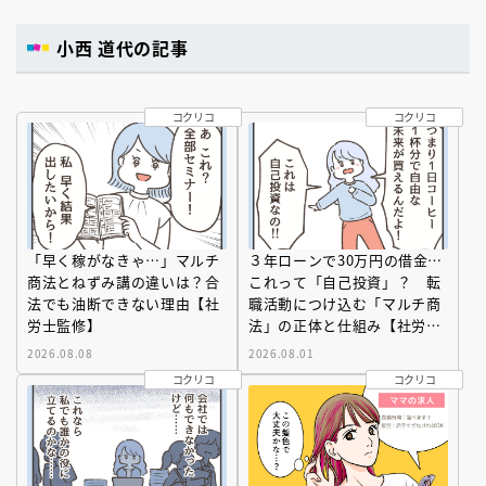
小西 道代の記事
コクリコ
コクリコ
「早く稼がなきゃ…」マルチ
３年ローンで30万円の借金…
商法とねずみ講の違いは？合
これって「自己投資」？ 転
法でも油断できない理由【社
職活動につけ込む「マルチ商
労士監修】
法」の正体と仕組み【社労士
監修】
2026.08.08
2026.08.01
コクリコ
コクリコ