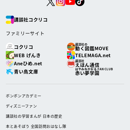
講談社コクリコ
ファミリーサイト
講談社の
コクリコ
動く図鑑MOVE
WEB げんき
TELEMAGA.net
講談社
Aneひめ.net
えほん通信
はやみねかおる FAN CLUB
青い鳥文庫
赤い夢学園
ボンボンアカデミー
ディズニーファン
講談社の学習まんが 日本の歴史
本とあそぼう 全国訪問おはなし隊