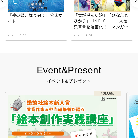
『神の蝶、舞う果て』公式サ
「竜が呼んだ娘」「ひなたと
イト
ひかり」「NO.６」……人気
児童書を漫画化！ マンガサ
イト『ビブリオシリウス』誕
2025.12.23
2025.03.28
生！
Event&Present
イベント&プレゼント
えほん通信