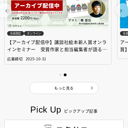
会員限定
オンライン
会
【アーカイブ配信中】講談社絵本新人賞オンラ
ア
インセミナー 受賞作家と担当編集者が語る
賞
「絵本創作実践講座」
作
応募締切
2025-10-31
もっと見る
Pick Up
ピックアップ記事