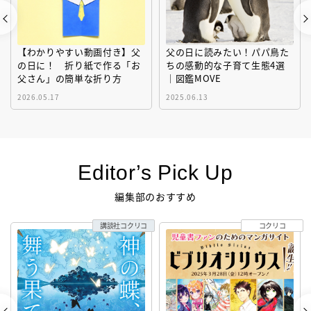
【わかりやすい動画付き】父
父の日に読みたい！パパ鳥た
の日に！ 折り紙で作る「お
ちの感動的な子育て生態4選
父さん」の簡単な折り方
｜図鑑MOVE
2026.05.17
2025.06.13
Editor’s Pick Up
編集部のおすすめ
講談社コクリコ
コクリコ