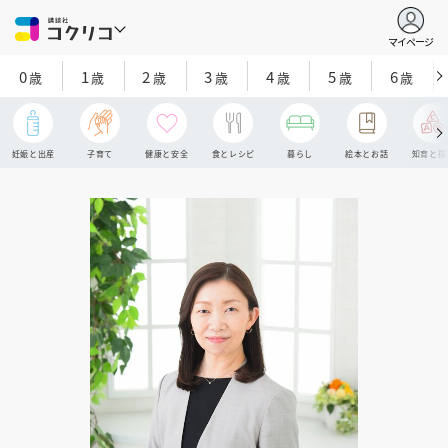
マイページ
0
1
2
3
4
5
6
歳
歳
歳
歳
歳
歳
歳
妊娠と出産
子育て
健康と安全
食とレシピ
暮らし
絵本とお話
知育と探