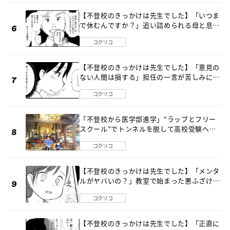
【不登校のきっかけは先生でした】「いつま
で休むんですか？」追い詰められる母と息子
《第６話》
コクリコ
【不登校のきっかけは先生でした】「意見の
ない人間は損する」担任の一言が苦しみに…
《第１話》
コクリコ
「不登校から医学部進学」“ラップとフリー
スクール”でトンネルを脱して高校受験へ
〔元野球少年の実話〕
コクリコ
【不登校のきっかけは先生でした】「メンタ
ルがヤバいの？」教室で始まった悪ふざけ
《第３話》
コクリコ
【不登校のきっかけは先生でした】「正直に