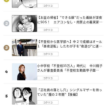
は…《第２話》
コクリコ
【お盆の帰省】“できる嫁“だった義妹が深夜
にSOS！ エアコンなし・肉禁止の義実家ル
ールに変化が…〈後編〉
コクリコ
【不登校から医学部へ】中２で成績はオール
１「昼夜逆転」したわが子を”夜遊び”に連れ
出した母の気づき
コクリコ
小中学校「不登校35万人」時代に 中川翔子
さんが審査委員長「不登校生動画甲子園
2026」が開催
コクリコ
「正社員の落とし穴」シングルマザーを待っ
ていた“魔の２年間”【後編】
コクリコ