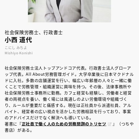
社会保険労務士、行政書士
小西 道代
こにし みちよ
Mishiyo Konishi
社会保険労務士法人トップアンドコア代表。行政書士法人グローア
ップ代表。All About労務管理ガイド。大学卒業後に日本マクドナル
ドに入社。多数の店舗運営を行い、幅広い年齢層の人々と一緒に働
くことで労務管理・組織運営に興味を持つ。その後、法律事務所や
社会保険労務士事務所に勤務。カフェ経営も経験し、労働者と経営
者の両視点を養い、働く場には風通しのよい労働環境や組織づく
り、ルールが重要だと痛感する。現在は正社員から派遣社員、アル
バイト、経営者の広い視点を活かした労務相談を行っており、事案
のアドバイスだけでなく解決へも導いている。
著書に『
正社員で働く人のための労務問題のトリセツ
』（つちや
書店）がある。