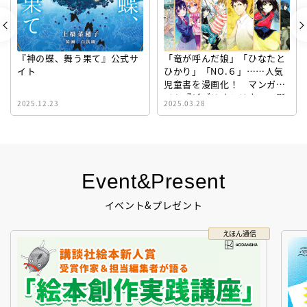
『神の蝶、舞う果て』公式サ
「竜が呼んだ娘」「ひなたと
イト
ひかり」「NO.６」……人気
児童書を漫画化！ マンガサ
イト『ビブリオシリウス』誕
2025.12.23
2025.03.28
生！
Event&Present
イベント&プレゼント
えほん通信