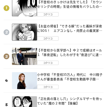
【不登校のきっかけは先生でした】「カウン
セリングの時間」生徒の情報をバラしたの
は…《第２話》
コクリコ
【お盆の帰省】“できる嫁“だった義妹が深夜
にSOS！ エアコンなし・肉禁止の義実家ル
ールに変化が…〈後編〉
コクリコ
【不登校から医学部へ】中２で成績はオール
１「昼夜逆転」したわが子を”夜遊び”に連れ
出した母の気づき
コクリコ
小中学校「不登校35万人」時代に 中川翔子
さんが審査委員長「不登校生動画甲子園
2026」が開催
コクリコ
「正社員の落とし穴」シングルマザーを待っ
ていた“魔の２年間”【後編】