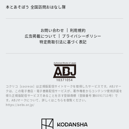
本とあそぼう 全国訪問おはなし隊
お問い合わせ
利用規約
広告掲載について
プライバシーポリシー
特定商取引法に基づく表記
コクリコ［cocreco］は正規版配信サイトマークを取得したサービスです。
ABJマー
クは、この電子書店・電子書籍配信サービスが、著作権者からコンテンツ使用許諾を
得た正規版配信サービスであることを示す登録商標（登録番号 第6091713号）で
す。ABJマークについて、詳しくはこちらを御覧ください。
https://aebs.or.jp/