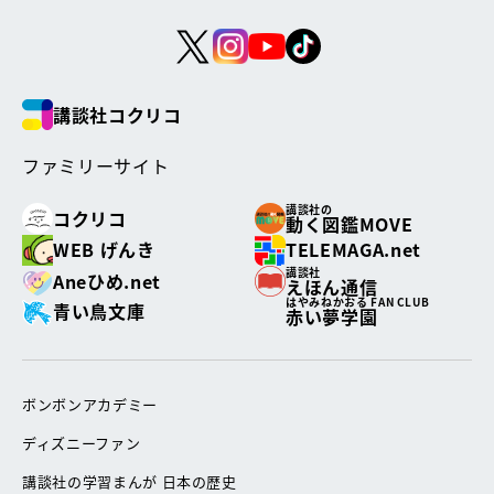
講談社コクリコ
ファミリーサイト
講談社の
コクリコ
動く図鑑MOVE
WEB げんき
TELEMAGA.net
講談社
Aneひめ.net
えほん通信
はやみねかおる FAN CLUB
青い鳥文庫
赤い夢学園
ボンボンアカデミー
ディズニーファン
講談社の学習まんが 日本の歴史