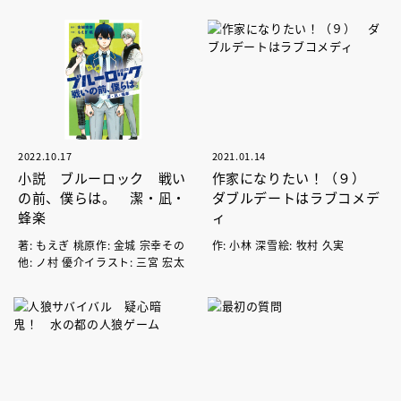
2022.10.17
2021.01.14
小説 ブルーロック 戦い
作家になりたい！（９）
の前、僕らは。 潔・凪・
ダブルデートはラブコメデ
蜂楽
ィ
著: もえぎ 桃原作: 金城 宗幸その
作: 小林 深雪絵: 牧村 久実
他: ノ村 優介イラスト: 三宮 宏太