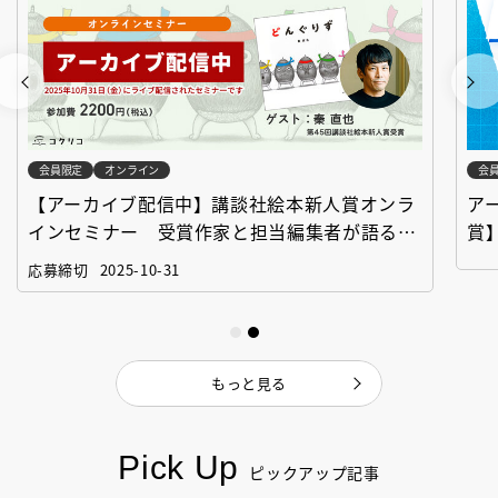
会員限定
オンライン
会
【アーカイブ配信中】講談社絵本新人賞オンラ
ア
インセミナー 受賞作家と担当編集者が語る
賞
「絵本創作実践講座」
作
応募締切
2025-10-31
もっと見る
Pick Up
ピックアップ記事