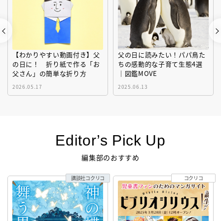
【わかりやすい動画付き】父
父の日に読みたい！パパ鳥た
の日に！ 折り紙で作る「お
ちの感動的な子育て生態4選
父さん」の簡単な折り方
｜図鑑MOVE
2026.05.17
2025.06.13
Editor’s Pick Up
編集部のおすすめ
講談社コクリコ
コクリコ