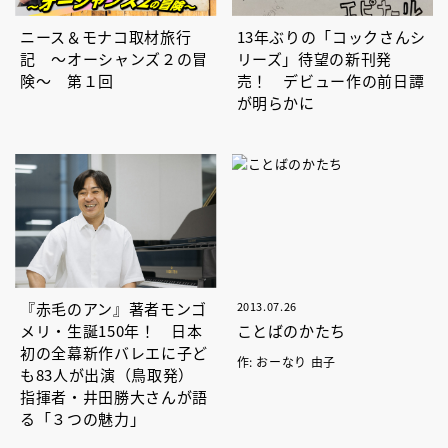
ニース＆モナコ取材旅行
13年ぶりの「コックさんシ
記 ～オーシャンズ２の冒
リーズ」待望の新刊発
険～ 第１回
売！ デビュー作の前日譚
が明らかに
『赤毛のアン』著者モンゴ
2013.07.26
メリ・生誕150年！ 日本
ことばのかたち
初の全幕新作バレエに子ど
作: おーなり 由子
も83人が出演（鳥取発）
指揮者・井田勝大さんが語
る「３つの魅力」