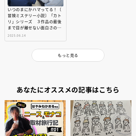
いつのまにかハマってる！〔
冒険ミステリー小説〕「カト
リ」シリーズ ３作品の最後
まで目が離せない面白さのヒ
ミツを〔徹底解剖〕
2025.06.14
もっと見る
あなたにオススメの記事はこちら