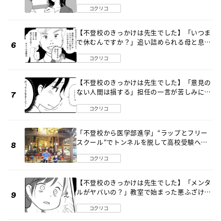
コクリコ
【不登校のきっかけは先生でした】「いつま
で休むんですか？」追い詰められる母と息子
《第６話》
コクリコ
【不登校のきっかけは先生でした】「意見の
ない人間は損する」担任の一言が苦しみに…
《第１話》
コクリコ
「不登校から医学部進学」“ラップとフリー
スクール”でトンネルを脱して高校受験へ
〔元野球少年の実話〕
コクリコ
【不登校のきっかけは先生でした】「メンタ
ルがヤバいの？」教室で始まった悪ふざけ
《第３話》
コクリコ