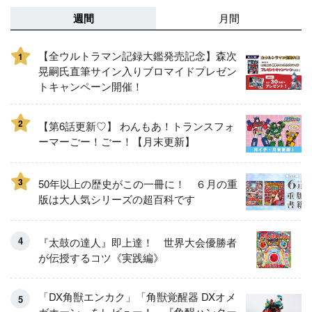
週間
月間
【全ウルトラマン記録大鑑発売記念】森次
1
晃嗣氏直筆サイン入りブロマイドプレゼン
トキャンペーン開催！
2
【第6話更新♡】 わんもあ！トランスフォ
ーマーごー！ごー！【月末更新】
3
50年以上の歴史がこの一冊に！ ６月の重
版は大人気シリーズの超百科です
『太鼓の達人』即上達！ 世界大会優勝者
が伝授するコツ《実践編》
「DX角獣エンカク」「角獣覚醒器 DXオメ
ガホーン」をレビュー！ 『角醒ハンター