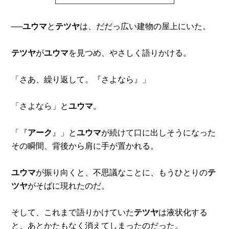
──
ユウマ
と
テツヤ
は、だだっ広い建物の屋上にいた。
テツヤ
が
ユウマ
を見つめ、やさしく語りかける。
「さあ、繰り返して。『さよなら』」
「さよなら」と
ユウマ
。
「『
アーク
』」と
ユウマ
が続けて口に出しそうになった
その瞬間、背後から肩に手が置かれる。
ユウマ
が振り向くと、不思議なことに、もうひとりの
テ
ツヤ
がそばに現れたのだ。
そして、これまで語りかけていた
テツヤ
は液状化する
と、あとかたもなく消えてしまったのだった。