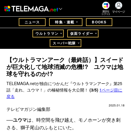
マイページ
講談社
コクリコ
ニュース
特集・連載
BOOKS
ウルトラマン
仮面ライダー
スーパー戦隊
【ウルトラマンアーク（最終話）】スイード
が巨大化して地球消滅の危機!? ユウマは地
球を守れるのか!?
TELEMAGA.netが独自につかんだ『ウルトラマンアーク』第25
話「走れ、ユウマ！」の極秘情報を大公開！
(3/5)
1ページ目に
戻る
2025.01.18
テレビマガジン編集部
──
ユウマ
は、時空間を飛び越え、モノホーンが突き刺
さる、獅子尾山のふもとにいた。