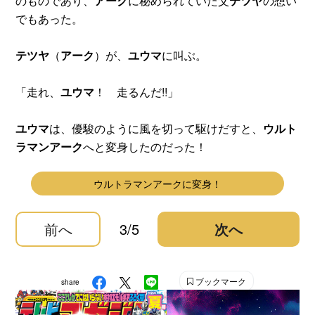
のものであり、
アーク
に秘められていた父
テツヤ
の想い
でもあった。
テツヤ
（
アーク
）が、
ユウマ
に叫ぶ。
「走れ、
ユウマ
！ 走るんだ!!」
ユウマ
は、優駿のように風を切って駆けだすと、
ウルト
ラマンアーク
へと変身したのだった！
ウルトラマンアークに変身！
前へ
3/5
次へ
ブックマーク
share