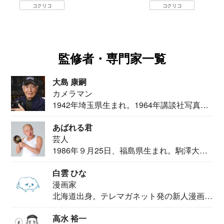
コクリコ
コクリコ
監修者・専門家一覧
大島 康嗣
カメラマン
1942年埼玉県生まれ。1964年講談社写真部
カメ...
あばれる君
芸人
1986年９月25日、福島県生まれ。駒澤大学
法学部...
白雲 ひな
漫画家
北海道出身。テレマガネット発の新人漫画
家。2020...
高水 裕一