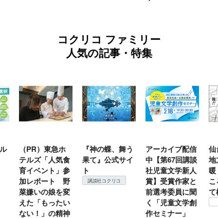
コクリコ ファミリー
人気の記事・特集
ル
（PR）東急ホ
『神の蝶、舞う
アーカイブ配信
仙
テルズ「人気食
果て』公式サイ
中【第67回講談
地
育イベント」参
ト
社児童文学新人
暖
加レポート 野
賞】受賞作家と
こ
講談社コクリコ
菜嫌いの娘を変
前選考委員に聞
て
えた「もったい
く「児童文学創
ない！」の精神
作セミナー」