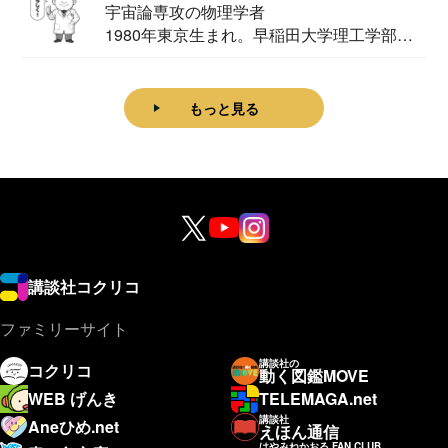
宇宙論専攻の物理学者
1980年東京生まれ。早稲田大学理工学部物
理学科卒...
もっと見る
講談社コクリコ
ファミリーサイト
講談社の
コクリコ
動く図鑑MOVE
WEB げんき
TELEMAGA.net
講談社
Aneひめ.net
えほん通信
はやみねかおる FAN CLUB