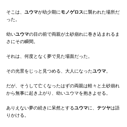
そこは、
ユウマ
が幼少期に
モノゲロス
に襲われた場所だ
った。
幼い
ユウマ
の目の前で両親が土砂崩れに巻き込まれるま
さにその瞬間。
それは、何度となく夢で見た場面だった。
その光景をじっと見つめる、大人になった
ユウマ
。
だが、そうして亡くなったはずの両親は軽々と土砂崩れ
から無事に起き上がり、幼いユウマを抱きよせる。
ありえない夢の続きに呆然とする
ユウマ
に、
テツヤ
は語
りかける。