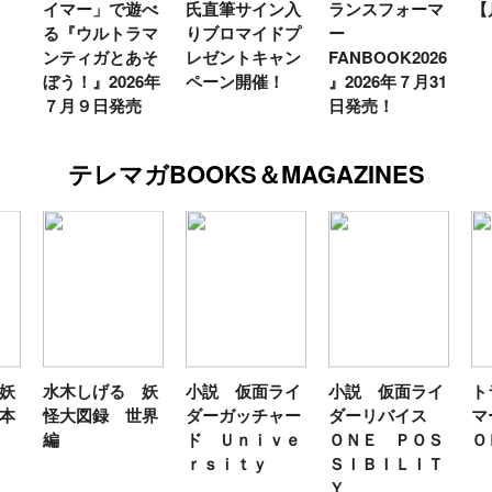
イマー」で遊べ
氏直筆サイン入
ランスフォーマ
【
る『ウルトラマ
りブロマイドプ
ー
ンティガとあそ
レゼントキャン
FANBOOK2026
ぼう！』2026年
ペーン開催！
』2026年７月31
７月９日発売
日発売！
テレマガBOOKS＆MAGAZINES
妖
水木しげる 妖
小説 仮面ライ
小説 仮面ライ
ト
本
怪大図録 世界
ダーガッチャー
ダーリバイス
マ
編
ド Ｕｎｉｖｅ
ＯＮＥ ＰＯＳ
Ｏ
ｒｓｉｔｙ
ＳＩＢＩＬＩＴ
Ｙ