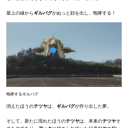
屋上の縁から
ギルバグ
がぬっと顔を出し、咆哮する！
咆哮するギルバグ
消えたほうの
テツヤ
は、
ギルバグ
が作り出した夢。
そして、新たに現れたほうの
テツヤ
は、本来の
テツヤ
そ