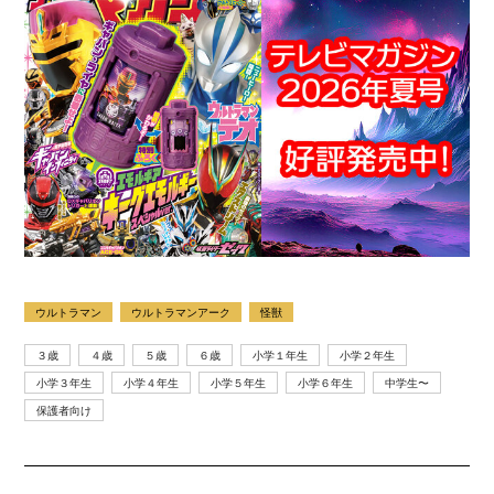
ウルトラマン
ウルトラマンアーク
怪獣
３歳
４歳
５歳
６歳
小学１年生
小学２年生
小学３年生
小学４年生
小学５年生
小学６年生
中学生〜
保護者向け