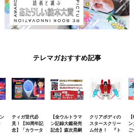
テレマガおすすめ記事
ン
ティガ世代必
【全ウルトラマ
クリアボディの
【
発
見！【30周年記
ン記録大鑑発売
スタースクリー
ン
念】「カラータ
記念】森次晃嗣
ム付き！ 『ト
ご