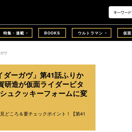
特集・連載
BOOKS
ウルトラマン
仮面
ガヴ
イダーガヴ」第41話ふりか
賀研造が仮面ライダービタ
ッシュクッキーフォームに変
見どころ＆要チェックポイント！【第41