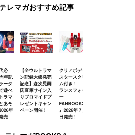
テレマガおすすめ記事
ルトラマ
クリアボディの
【特別編】トラ
【第6話更新
大鑑発売
スタースクリー
ンスフォーマー
♡】 わんもあ！
森次晃嗣
ム付き！ 『ト
ごー！ごー！
トランスフォー
サイン入
ランスフォーマ
【月イチ更新】
マーごー！ご
マイドプ
ー
ー！【月末更
トキャン
FANBOOK2026
新】
開催！
』2026年７月31
日発売！