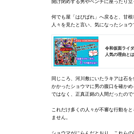
開け閉めする男やベンチに座ったり立
何でも屋「はぴぱれ」へ戻ると、甘根
人々を見たと言い、気になったショウ
令和仮面ライ
人気の理由と
同じころ、河川敷にいたラキアは石を
かかったショウマに男の腹口を確かめ
ではなく、正真正銘の人間だったので
これだけ多くの人々が不審な行動をと
ません。
ショウマがにらんだとおり、これらの