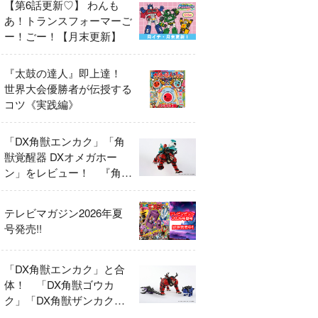
【第6話更新♡】 わんも
あ！トランスフォーマーご
ー！ごー！【月末更新】
『太鼓の達人』即上達！
世界大会優勝者が伝授する
コツ《実践編》
「DX角獣エンカク」「角
獣覚醒器 DXオメガホー
ン」をレビュー！ 『角醒
ハンター オメガホーン』
の玩具展開がスタート！
テレビマガジン2026年夏
号発売!!
「DX角獣エンカク」と合
体！ 「DX角獣ゴウカ
ク」「DX角獣ザンカク」
をレビュー！