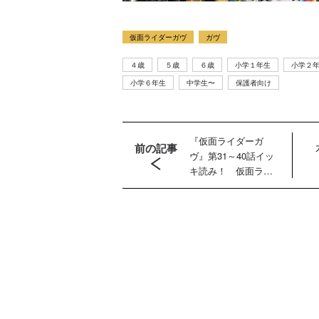
仮面ライダーガヴ
ガヴ
４歳
５歳
６歳
小学１年生
小学２
小学６年生
中学生〜
保護者向け
『仮面ライダーガ
前の記事
ヴ』第31～40話イッ
ディの
【特別編】トラ
【第6話更新
ウルトラマンシ
キ読み！ 仮面ライ
クリー
ンスフォーマー
♡】 わんもあ！
リーズ60周年記
ダーガヴがオーバー
 『ト
ごー！ごー！
トランスフォー
念！ ウルトラ
＆マスターモードに
ォーマ
【月イチ更新】
マーごー！ご
セブン＝モロボ
変身！
ー！【月末更
シ・ダンを演じ
2026
新】
た森次晃嗣氏特
７月31
別インタビュー