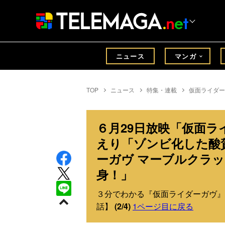
ニュース
マンガ
TOP
ニュース
特集・連載
仮面ライダー
６月29日放映「仮面ラ
えり「ゾンビ化した酸
ーガヴ マーブルクラ
身！」
３分でわかる『仮面ライダーガヴ』
話】
(2/4)
1ページ目に戻る