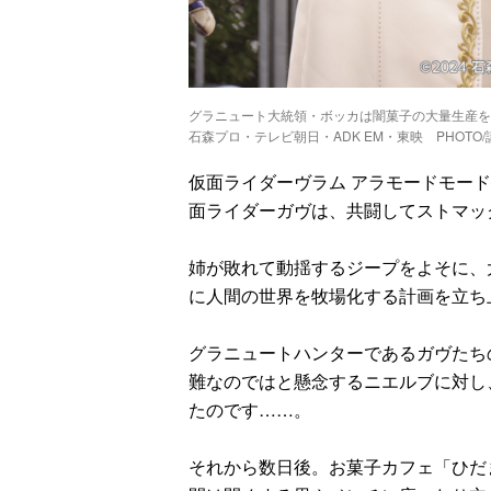
グラニュート大統領・ボッカは闇菓子の大量生産を
石森プロ・テレビ朝日・ADK EM・東映 PHOTO
仮面ライダーヴラム アラモードモー
面ライダーガヴは、共闘してストマッ
姉が敗れて動揺するジープをよそに、
に人間の世界を牧場化する計画を立ち
グラニュートハンターであるガヴたち
難なのではと懸念するニエルブに対し
たのです……。
それから数日後。お菓子カフェ「ひだ