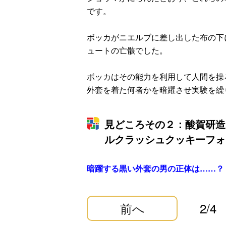
です。
ボッカがニエルブに差し出した布の下
ュートの亡骸でした。
ボッカはその能力を利用して人間を操
外套を着た何者かを暗躍させ実験を繰
見どころその２：酸賀研造
ルクラッシュクッキーフォ
暗躍する黒い外套の男の正体は……？
前へ
2/4