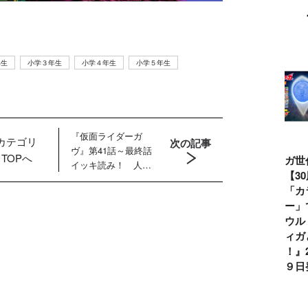
年生
小学３年生
小学４年生
小学５年生
『仮面ライダーガ
カテゴリ
次の記事
ヴ』第41話～最終話
TOPへ
仮面ライダー誕
テレビマガジン
ティガ世代必
【全ウ
イッキ読み！ 人間
生55周年記
2026年夏号発
見！【30周年記
ン記録
界牧場化計画を阻止
念！ 仮面ライ
売!!
念】「カラータ
記念】
すべく仮面ライダー
ダー１号＝本郷
イマー」で遊べ
氏直筆
ガヴが立ち上がる！
猛を演じた藤岡
る『ウルトラマ
りブロ
弘、氏特別イン
ンティガとあそ
レゼン
タビュー
ぼう！』2026年
ペーン
７月９日発売