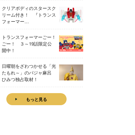
クリアボディのスタースク
リーム付き！ 『トランス
フォーマー
FANBOOK2026』2026年
７月31日発売！
トランスフォーマーごー！
ごー！ ３～19話限定公
開中！
日曜朝をざわつかせる「光
たもれ～」のパジャ麻呂
ひみつ独占取材！
もっと見る