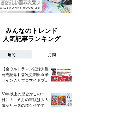
みんなのトレンド
人気記事ランキング
週間
月間
【全ウルトラマン記録大鑑
発売記念】森次晃嗣氏直筆
サイン入りブロマイドプレ
ゼントキャンペーン開催！
50年以上の歴史がこの一
冊に！ ６月の重版は大人
気シリーズの超百科です