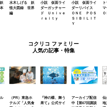
る 妖
小説 仮面ライ
小説 仮面ライ
トランスフォー
 世界
ダーガッチャー
ダーリバイス
マーＦＡＮＢＯ
ド Ｕｎｉｖｅ
ＯＮＥ ＰＯＳ
ＯＫ２０２６
ｒｓｉｔｙ
ＳＩＢＩＬＩＴ
Ｙ
コクリコ ファミリー
人気の記事・特集
急ホ
『神の蝶、舞う
アーカイブ配信
仙台の冬は東北
人気食
果て』公式サイ
中【第67回講談
地方では温