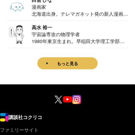
漫画家
北海道出身。テレマガネット発の新人漫画
家。2020...
高水 裕一
宇宙論専攻の物理学者
1980年東京生まれ。早稲田大学理工学部物
理学科卒...
もっと見る
講談社コクリコ
ファミリーサイト