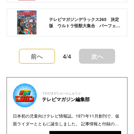
テレビマガジンデラックス265 決定
版 ウルトラ怪獣大集合 パーフェク
ト超百科 増補三訂
前へ
4/4
次へ
てれびまがじんへんしゅうぶ
テレビマガジン編集部
日本初の児童向けテレビ情報誌。1971年11月創刊で、仮
面ライダーとともに誕生しました。 記事情報と付録の詳
細は、YouTubeの『テレビマガジン 公式動画チャンネ