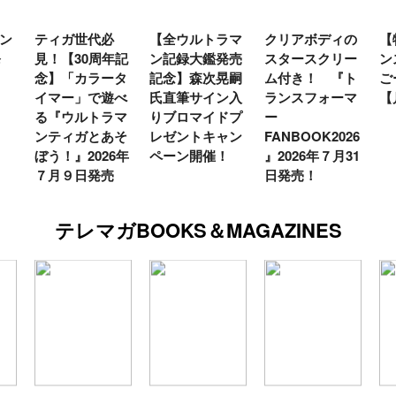
代必
【全ウルトラマ
クリアボディの
【特別編】トラ
周年記
ン記録大鑑発売
スタースクリー
ンスフォーマー
ラータ
記念】森次晃嗣
ム付き！ 『ト
ごー！ごー！
で遊べ
氏直筆サイン入
ランスフォーマ
【月イチ更新】
トラマ
りブロマイドプ
ー
とあそ
レゼントキャン
FANBOOK2026
26年
ペーン開催！
』2026年７月31
発売
日発売！
テレマガBOOKS＆MAGAZINES