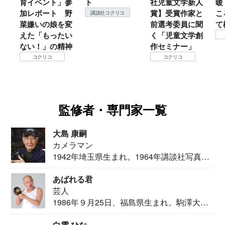
ト」参
ト
社児童文学新人
暖？ 本当のと
ト 野
賞】受賞作家と
ころは仙台に来
講談社コクリコ
娘を変
前選考委員に聞
て検証すべし！
ったい
く「児童文学創
コクリコ
の精神
作セミナー」
コクリコ
監修者・専門家一覧
大島 康嗣
カメラマン
1942年埼玉県生まれ。1964年講談社写真部
カメ...
あばれる君
芸人
1986年９月25日、福島県生まれ。駒澤大学
法学部...
白雲 ひな