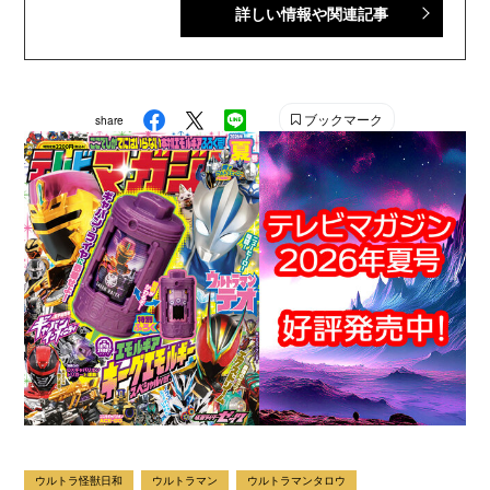
詳しい情報や関連記事
ル』で配信中。講談社発行の幼年・児童・少年・少女向
け雑誌の中では、『なかよし』『たのしい幼稚園』『週
刊少年マガジン』『別冊フレンド』に次いで歴史が長い
雑誌です。 【SNS】 X（旧Twitter）：@tele_maga
ブックマーク
share
Instagram：＠tele_maga
ウルトラ怪獣日和
ウルトラマン
ウルトラマンタロウ