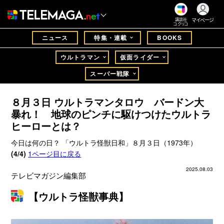
マイページ
講談社
コクリコ
ニュース
特集・連載
BOOKS
ウルトラマン
仮面ライダー
スーパー戦隊
８月３日 ウルトラマンタロウ バードン大
暴れ！ 地球のピンチに駆けつけたウルトラ
ヒーローとは？
今日は何の日？ 「ウルトラ怪獣日和」８月３日（1973年）
(4/4)
1ページ目に戻る
2025.08.03
テレビマガジン編集部
【ウルトラ怪獣事典】