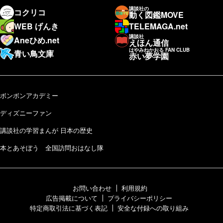
講談社の
コクリコ
動く図鑑MOVE
WEB げんき
TELEMAGA.net
講談社
Aneひめ.net
えほん通信
はやみねかおる FAN CLUB
青い鳥文庫
赤い夢学園
ボンボンアカデミー
ディズニーファン
講談社の学習まんが 日本の歴史
本とあそぼう 全国訪問おはなし隊
お問い合わせ
利用規約
広告掲載について
プライバシーポリシー
特定商取引法に基づく表記
安全な付録への取り組み