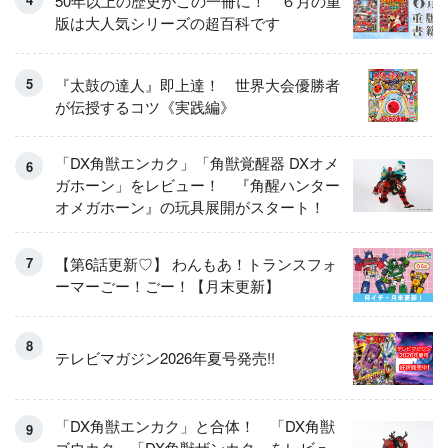
50年以上の歴史がこの一冊に！ ６月の重
版は大人気シリーズの超百科です
『太鼓の達人』即上達！ 世界大会優勝者
が伝授するコツ《実践編》
「DX角獣エンカク」「角獣覚醒器 DXオメ
ガホーン」をレビュー！ 『角醒ハンター
オメガホーン』の玩具展開がスタート！
【第6話更新♡】 わんもあ！トランスフォ
ーマーごー！ごー！【月末更新】
テレビマガジン2026年夏号発売!!
「DX角獣エンカク」と合体！ 「DX角獣
ゴウカク」「DX角獣ザンカク」をレビュ