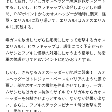
そして翌日、ついにカオスヘッダー殲滅作戦がスタート
する。しかし、ヒウラキャップが出発しようとした瞬
間、Ｐ87ポイントからカオスヘッダーが地球に襲来、怪
獣・エリガルⅡに取り憑いて、エリガルⅡはカオスエリガ
ルⅡに変貌する。
毒ガスを放出しながら住宅街にむかって進撃するカオス
エリガルⅡ。ヒウラキャップは、護衛につく予定だった
ムサシとフブキに怪獣の対処にむかうよう指示し、防衛
軍の警護だけでＰ87ポイントにむかおうとする。
しかし、さらなるカオスヘッダーが地球に襲来！ カオ
スヘッダーはトレジャー・ベースをバリアのような膜で
覆い、基地のすべての機能を停止させてしまう。一方、
ムサシたちはカオス抗体ミサイルでエリガルからカオス
ヘッダーを分離させようとするが、なかなか効果が出な
い。さらに、フブキのテックスピナー１号は攻撃を受
け、墜落してしまう。