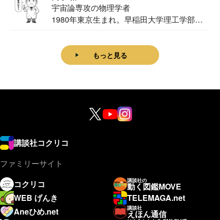
宇宙論専攻の物理学者
1980年東京生まれ。早稲田大学理工学部物
理学科卒...
もっと見る
講談社コクリコ
ファミリーサイト
講談社の
コクリコ
動く図鑑MOVE
WEB げんき
TELEMAGA.net
講談社
Aneひめ.net
えほん通信