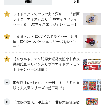
週間
月間
ライドエグズのウラの力で変身！ 『仮面
1
ライダーマイス』より「DXマイスドライ
バー」＆「DXマイスエッジ」レビュー！
「変身ベルト DXマイスドライバー」応用
2
編 DXボーンバックルシリーズをレビュ
ー！
【全ウルトラマン記録大鑑発売記念】森次
3
晃嗣氏直筆サイン入りブロマイドプレゼン
トキャンペーン開催！
50年以上の歴史がこの一冊に！ ６月の重
版は大人気シリーズの超百科です
『太鼓の達人』即上達！ 世界大会優勝者