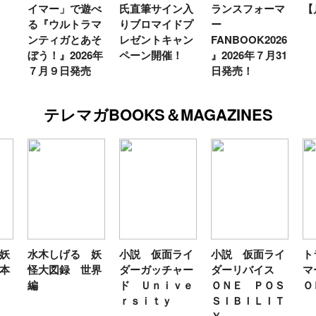
イマー」で遊べ
氏直筆サイン入
ランスフォーマ
【
る『ウルトラマ
りブロマイドプ
ー
ンティガとあそ
レゼントキャン
FANBOOK2026
ぼう！』2026年
ペーン開催！
』2026年７月31
７月９日発売
日発売！
テレマガBOOKS＆MAGAZINES
妖
水木しげる 妖
小説 仮面ライ
小説 仮面ライ
ト
本
怪大図録 世界
ダーガッチャー
ダーリバイス
マ
編
ド Ｕｎｉｖｅ
ＯＮＥ ＰＯＳ
Ｏ
ｒｓｉｔｙ
ＳＩＢＩＬＩＴ