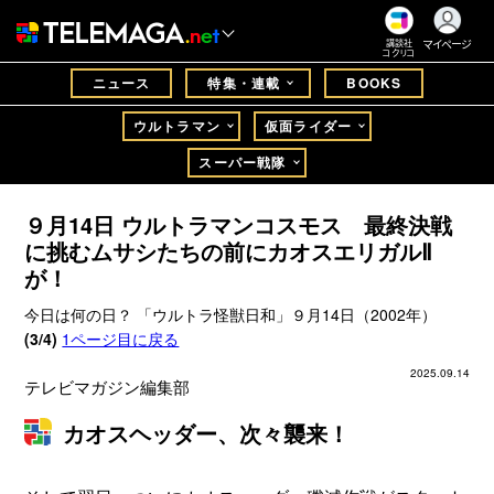
マイページ
講談社
コクリコ
ニュース
特集・連載
BOOKS
ウルトラマン
仮面ライダー
スーパー戦隊
９月14日 ウルトラマンコスモス 最終決戦
に挑むムサシたちの前にカオスエリガルⅡ
が！
今日は何の日？ 「ウルトラ怪獣日和」９月14日（2002年）
(3/4)
1ページ目に戻る
2025.09.14
テレビマガジン編集部
カオスヘッダー、次々襲来！