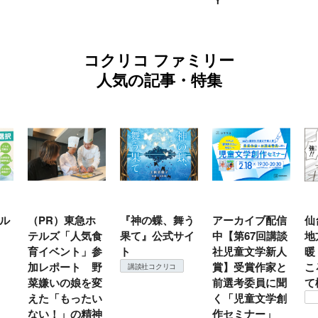
Ｙ
コクリコ ファミリー
人気の記事・特集
ル
（PR）東急ホ
『神の蝶、舞う
アーカイブ配信
仙
テルズ「人気食
果て』公式サイ
中【第67回講談
地
育イベント」参
ト
社児童文学新人
暖
加レポート 野
賞】受賞作家と
こ
講談社コクリコ
菜嫌いの娘を変
前選考委員に聞
て
えた「もったい
く「児童文学創
ない！」の精神
作セミナー」