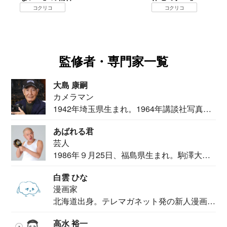
コクリコ
コクリコ
監修者・専門家一覧
大島 康嗣
カメラマン
1942年埼玉県生まれ。1964年講談社写真部
カメ...
あばれる君
芸人
1986年９月25日、福島県生まれ。駒澤大学
法学部...
白雲 ひな
漫画家
北海道出身。テレマガネット発の新人漫画
家。2020...
高水 裕一