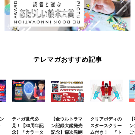
テレマガおすすめ記事
ン
ティガ世代必
【全ウルトラマ
クリアボディの
【
発
見！【30周年記
ン記録大鑑発売
スタースクリー
ン
念】「カラータ
記念】森次晃嗣
ム付き！ 『ト
ご