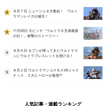
８月７日 ニュージェネ大集結！ ウルト
2
ラマンレイガが誕生！
11月23日 大ピンチ「ウルトラ６兄弟最後
3
の日！」衝撃のストーリー！
８月６日 セブンが帰ってきたウルトラマ
ンにウルトラブレスレットを授ける！
８月２日 ウルトラマンコスモスVSジャス
ティス ２大ヒーローが激突!?
人気記事・連載ランキング