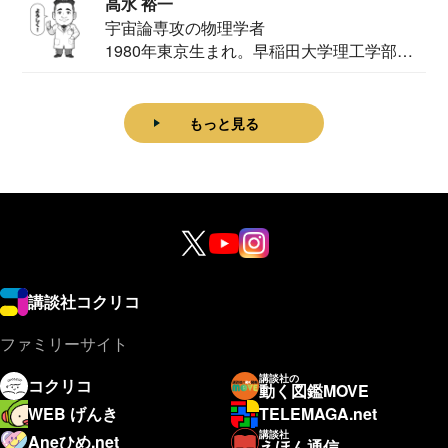
高水 裕一
宇宙論専攻の物理学者
1980年東京生まれ。早稲田大学理工学部物
理学科卒...
もっと見る
講談社コクリコ
ファミリーサイト
講談社の
コクリコ
動く図鑑MOVE
WEB げんき
TELEMAGA.net
講談社
Aneひめ.net
えほん通信