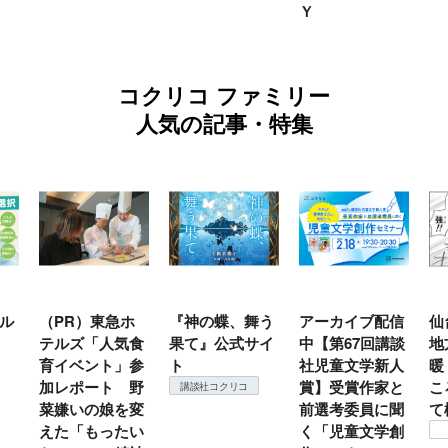
Ｙ
コクリコ ファミリー
人気の記事・特集
ル
（PR）東急ホ
『神の蝶、舞う
アーカイブ配信
仙
テルズ「人気食
果て』公式サイ
中【第67回講談
地
育イベント」参
ト
社児童文学新人
暖
加レポート 野
賞】受賞作家と
こ
講談社コクリコ
菜嫌いの娘を変
前選考委員に聞
て
えた「もったい
く「児童文学創