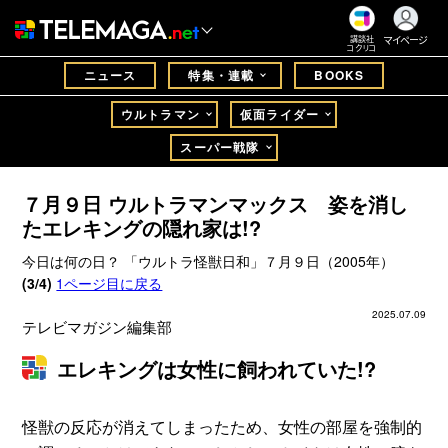
マイページ
講談社
コクリコ
ニュース
特集・連載
BOOKS
ウルトラマン
仮面ライダー
スーパー戦隊
７月９日 ウルトラマンマックス 姿を消し
たエレキングの隠れ家は!?
今日は何の日？ 「ウルトラ怪獣日和」７月９日（2005年）
(3/4)
1ページ目に戻る
2025.07.09
テレビマガジン編集部
エレキングは女性に飼われていた!?
怪獣の反応が消えてしまったため、女性の部屋を強制的