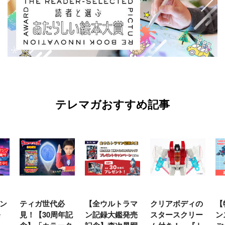
テレマガおすすめ記事
ン
ティガ世代必
【全ウルトラマ
クリアボディの
【
発
見！【30周年記
ン記録大鑑発売
スタースクリー
ン