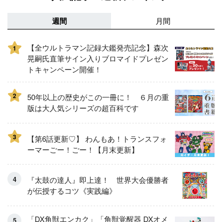
週間
月間
【全ウルトラマン記録大鑑発売記念】森次
1
晃嗣氏直筆サイン入りブロマイドプレゼン
トキャンペーン開催！
2
50年以上の歴史がこの一冊に！ ６月の重
版は大人気シリーズの超百科です
3
【第6話更新♡】 わんもあ！トランスフォ
ーマーごー！ごー！【月末更新】
『太鼓の達人』即上達！ 世界大会優勝者
が伝授するコツ《実践編》
「DX角獣エンカク」「角獣覚醒器 DXオメ