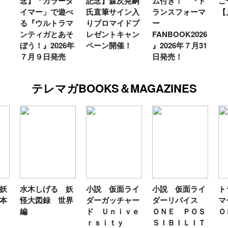
念】「カラータ
記念】森次晃嗣
ム付き！ 『ト
ご
イマー」で遊べ
氏直筆サイン入
ランスフォーマ
【
る『ウルトラマ
りブロマイドプ
ー
ンティガとあそ
レゼントキャン
FANBOOK2026
ぼう！』2026年
ペーン開催！
』2026年７月31
７月９日発売
日発売！
テレマガBOOKS＆MAGAZINES
妖
水木しげる 妖
小説 仮面ライ
小説 仮面ライ
ト
本
怪大図録 世界
ダーガッチャー
ダーリバイス
マ
編
ド Ｕｎｉｖｅ
ＯＮＥ ＰＯＳ
Ｏ
ｒｓｉｔｙ
ＳＩＢＩＬＩＴ