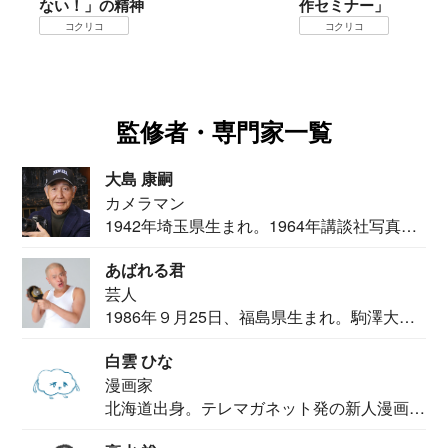
ない！」の精神
作セミナー」
コクリコ
コクリコ
監修者・専門家一覧
大島 康嗣
カメラマン
1942年埼玉県生まれ。1964年講談社写真部
カメ...
あばれる君
芸人
1986年９月25日、福島県生まれ。駒澤大学
法学部...
白雲 ひな
漫画家
北海道出身。テレマガネット発の新人漫画
家。2020...