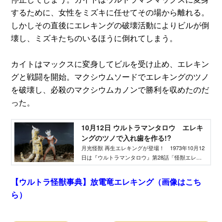
するために、女性をミズキに任せてその場から離れる。
しかしその直後にエレキングの破壊活動によりビルが倒
壊し、ミズキたちのいるほうに倒れてしまう。
カイトはマックスに変身してビルを受け止め、エレキン
グと戦闘を開始。マクシウムソードでエレキングのツノ
を破壊し、必殺のマクシウムカノンで勝利を収めたのだ
った。
10月12日 ウルトラマンタロウ エレキ
ングのツノで入れ歯を作る!?
月光怪獣 再生エレキングが登場！ 1973年10月12
日は『ウルトラマンタロウ』第28話「怪獣エレキ
ング 満月に吼える！」が放送された日です。
【ウルトラ怪獣事典】放電竜エレキング（画像はこち
ら）