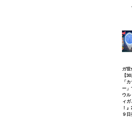
ウルトラマンシ
仮面ライダー誕
テレビマガジン
ティガ世
リーズ60周年記
生55周年記
2026年夏号発
見！【3
念！ ウルトラ
念！ 仮面ライ
売!!
念】「カ
セブン＝モロボ
ダー１号＝本郷
イマー」
シ・ダンを演じ
猛を演じた藤岡
る『ウル
た森次晃嗣氏特
弘、氏特別イン
ンティガ
別インタビュー
タビュー
ぼう！』2
７月９日