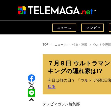
ニュース
マンガ
TOP
ニュース
特集・連載
ウルトラ怪獣
７月９日 ウルトラマ
キングの隠れ家は!?
今日は何の日？ 「ウルトラ怪獣日和
戻る
テレビマガジン編集部