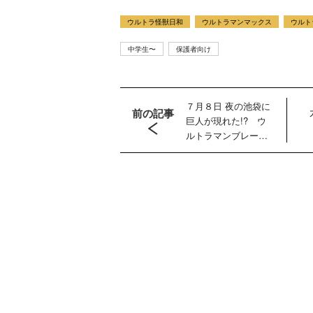
ウルトラ怪獣日和
ウルトラマンマックス
ウルト
中学生〜
保護者向け
７月８日 夜の池袋に
前の記事
巨人が現れた!? ウ
ルトラマンブレーザ
ー戦闘開始！