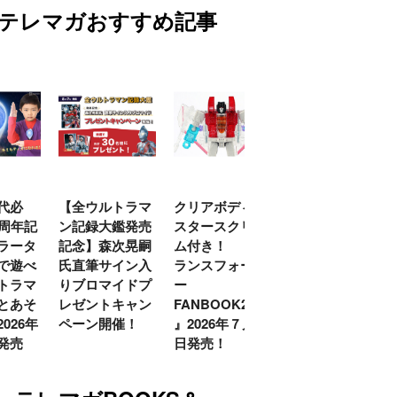
テレマガおすすめ記事
代必
【全ウルトラマ
クリアボディの
【特別編】トラ
0周年記
ン記録大鑑発売
スタースクリー
ンスフォーマー
ラータ
記念】森次晃嗣
ム付き！ 『ト
ごー！ごー！
で遊べ
氏直筆サイン入
ランスフォーマ
【月イチ更新】
トラマ
りブロマイドプ
ー
とあそ
レゼントキャン
FANBOOK2026
026年
ペーン開催！
』2026年７月31
発売
日発売！