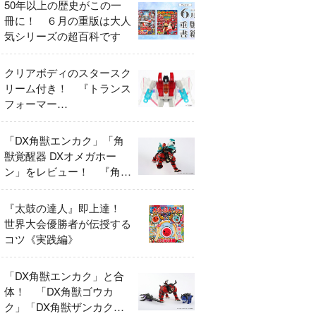
50年以上の歴史がこの一
冊に！ ６月の重版は大人
気シリーズの超百科です
クリアボディのスタースク
リーム付き！ 『トランス
フォーマー
FANBOOK2026』2026年
７月31日発売！
「DX角獣エンカク」「角
獣覚醒器 DXオメガホー
ン」をレビュー！ 『角醒
ハンター オメガホーン』
の玩具展開がスタート！
『太鼓の達人』即上達！
世界大会優勝者が伝授する
コツ《実践編》
「DX角獣エンカク」と合
体！ 「DX角獣ゴウカ
ク」「DX角獣ザンカク」