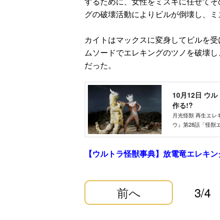
するために、女性をミズキに任せてそ
グの破壊活動によりビルが倒壊し、ミ
カイトはマックスに変身してビルを受
ムソードでエレキングのツノを破壊し
だった。
10月12日 
作る!?
月光怪獣 再生エレキ
ウ』第28話「怪獣
【ウルトラ怪獣事典】放電竜エレキン
前へ
3/4