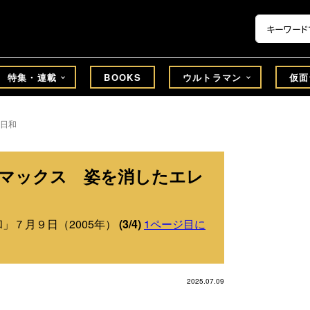
特集・連載
BOOKS
ウルトラマン
仮面
日和
ンマックス 姿を消したエレ
」７月９日（2005年）
(3/4)
1ページ目に
2025.07.09