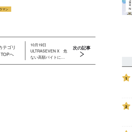
ラマン
10月19日
カテゴリ
次の記事
ULTRASEVEN X 危
TOPへ
ない高額バイトに若
者が殺到！ 暗躍す
るマーキンド星人の
目的は？
1
2