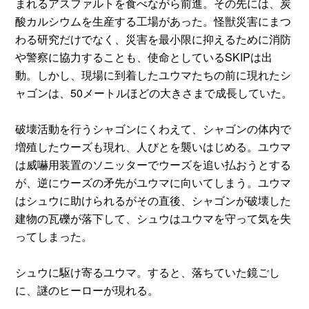
まれるアスファルトを食べながら前進。その先には、炭
酸カルシウムを生産する工場があった。怪獣災害にまつ
わる研究だけでなく、災害を最小限に抑えるために消防
や警察に協力することも、使命としているSKIPは出
動。しかし、現場に到着したユウマたちの前に現れたシ
ャゴンは、50メートルほどの大きさまで成長していた。
破壊活動を行うシャゴンにくわえて、シャゴンの体内で
増殖したウーズも現れ、人びとを襲いはじめる。ユウマ
は威嚇用装置のソニッターでウーズを追い払おうとする
が、逆にウーズの矛先がユウマに向いてしまう。ユウマ
はシュウに助けられるがその直後、シャゴンが破壊した
建物の瓦礫が落下して、シュウはユウマを守って気を失
ってしまった。
シュウに駆け寄るユウマ。すると、落ちていた鏡ごし
に、謎のヒーローが現れる。