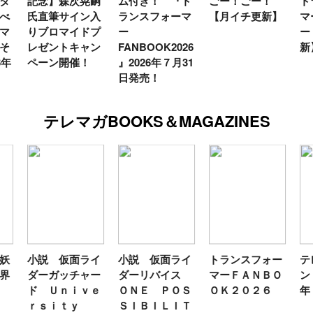
タ
記念】森次晃嗣
ム付き！ 『ト
ごー！ごー！
ト
べ
氏直筆サイン入
ランスフォーマ
【月イチ更新】
マ
マ
りブロマイドプ
ー
ー
そ
レゼントキャン
FANBOOK2026
新
6年
ペーン開催！
』2026年７月31
日発売！
テレマガBOOKS＆MAGAZINES
妖
小説 仮面ライ
小説 仮面ライ
トランスフォー
テ
界
ダーガッチャー
ダーリバイス
マーＦＡＮＢＯ
ン
ド Ｕｎｉｖｅ
ＯＮＥ ＰＯＳ
ＯＫ２０２６
年
ｒｓｉｔｙ
ＳＩＢＩＬＩＴ