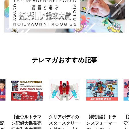
テレマガおすすめ記事
【全ウルトラマ
クリアボディの
【特別編】トラ
【
年記
ン記録大鑑発売
スタースクリー
ンスフォーマー
♡