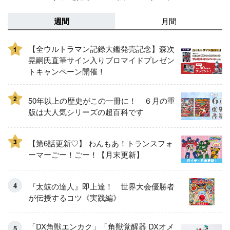
週間
月間
【全ウルトラマン記録大鑑発売記念】森次
1
晃嗣氏直筆サイン入りブロマイドプレゼン
トキャンペーン開催！
2
50年以上の歴史がこの一冊に！ ６月の重
版は大人気シリーズの超百科です
3
【第6話更新♡】 わんもあ！トランスフォ
ーマーごー！ごー！【月末更新】
『太鼓の達人』即上達！ 世界大会優勝者
が伝授するコツ《実践編》
「DX角獣エンカク」「角獣覚醒器 DXオメ