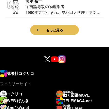
高水 裕一
宇宙論専攻の物理学者
1980年東京生まれ。早稲田大学理工学部物
理学科卒...
もっと見る
講談社コクリコ
ファミリーサイト
講談社の
コクリコ
動く図鑑MOVE
WEB げんき
TELEMAGA.net
講談社
Aneひめ.net
えほん通信