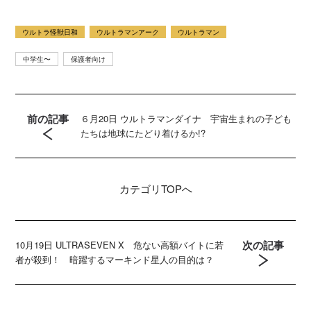
ウルトラ怪獣日和
ウルトラマンアーク
ウルトラマン
中学生〜
保護者向け
前の記事
６月20日 ウルトラマンダイナ 宇宙生まれの子ども
たちは地球にたどり着けるか!?
カテゴリ
TOPへ
次の記事
10月19日 ULTRASEVEN X 危ない高額バイトに若
者が殺到！ 暗躍するマーキンド星人の目的は？