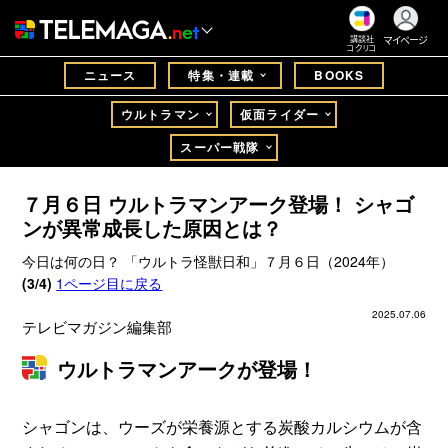
マイページ
講談社
コクリコ
ニュース
特集・連載
BOOKS
ウルトラマン
仮面ライダー
スーパー戦隊
７月６日 ウルトラマンアーク登場！ シャゴ
ンが異常成長した原因とは？
今日は何の日？ 「ウルトラ怪獣日和」７月６日（2024年）
(3/4)
1ページ目に戻る
2025.07.06
テレビマガジン編集部
ウルトラマンアークが登場！
シャゴンは、ウーズが栄養源とする炭酸カルシウムが含