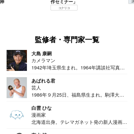
神
作セミナー」
コクリコ
監修者・専門家一覧
大島 康嗣
カメラマン
1942年埼玉県生まれ。1964年講談社写真部
カメ...
あばれる君
芸人
1986年９月25日、福島県生まれ。駒澤大学
法学部...
白雲 ひな
漫画家
北海道出身。テレマガネット発の新人漫画
家。2020...