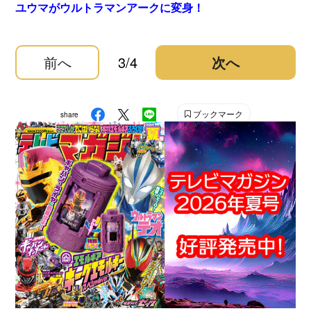
ユウマがウルトラマンアークに変身！
前へ
3/4
次へ
ブックマーク
share