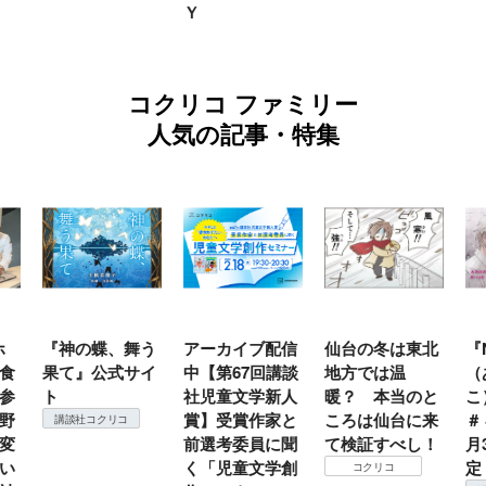
Ｙ
コクリコ ファミリー
人気の記事・特集
ホ
『神の蝶、舞う
アーカイブ配信
仙台の冬は東北
『
食
果て』公式サイ
中【第67回講談
地方では温
（
参
ト
社児童文学新人
暖？ 本当のと
こ
野
賞】受賞作家と
ころは仙台に来
＃
講談社コクリコ
変
前選考委員に聞
て検証すべし！
月
い
く「児童文学創
定
コクリコ