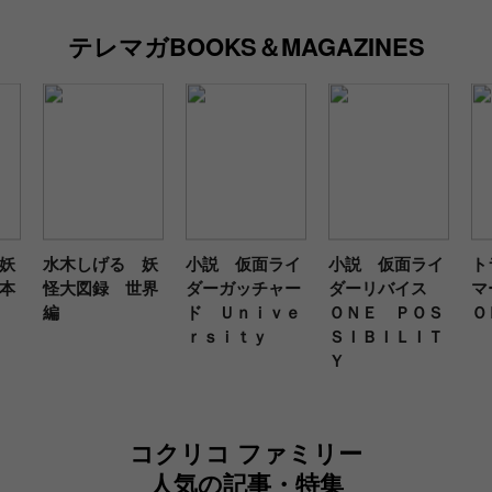
テレマガBOOKS＆MAGAZINES
妖
水木しげる 妖
小説 仮面ライ
小説 仮面ライ
ト
本
怪大図録 世界
ダーガッチャー
ダーリバイス
マ
編
ド Ｕｎｉｖｅ
ＯＮＥ ＰＯＳ
Ｏ
ｒｓｉｔｙ
ＳＩＢＩＬＩＴ
Ｙ
コクリコ ファミリー
人気の記事・特集