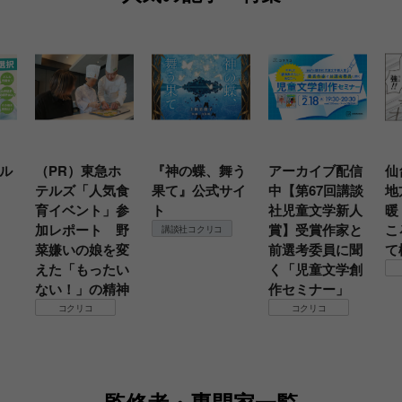
ル
（PR）東急ホ
『神の蝶、舞う
アーカイブ配信
仙
テルズ「人気食
果て』公式サイ
中【第67回講談
地
育イベント」参
ト
社児童文学新人
暖
加レポート 野
賞】受賞作家と
こ
講談社コクリコ
菜嫌いの娘を変
前選考委員に聞
て
えた「もったい
く「児童文学創
ない！」の精神
作セミナー」
コクリコ
コクリコ
監修者・専門家一覧