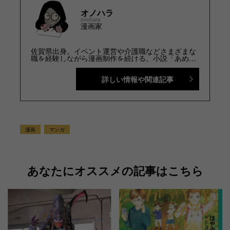
オノハラ
onohara
漫画家
佐賀県出身。イベント運営や介護職などさまざまな
職を経験しながら漫画制作を続ける。小説「あめつ
ちのうた」のコミカライズにてデビュー。趣味はツ
ーリングと読書。 Ｘ（旧Twitter）@hourou0803
詳しい情報や関連記事
漫画
マンガ
あなたにオススメの記事はこちら