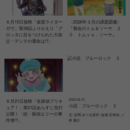
６月15日放映「仮面ライダー
〈2026年３月の課題図書〉
ガヴ」第39話ふりかえり「グ
『都会のトム＆ソーヤ ２
ロッタに目をつけられた大叔
０ トムｖｓ．ソーヤ』
父・デンテの運命は!?」
2023.03.15
６月21日放映「名探偵プリキ
小説 ブルーロック ３
ュア！」第21話あらすじ先行
公開！「続・探偵エリーの事
文: 吉岡 みつる原作: 金城 宗幸絵: ノ
件簿!?」
村 優介