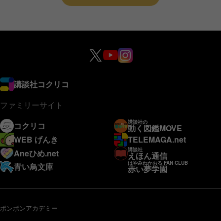
講談社コクリコ
ファミリーサイト
講談社の
コクリコ
動く図鑑MOVE
WEB げんき
TELEMAGA.net
講談社
Aneひめ.net
えほん通信
はやみねかおる FAN CLUB
青い鳥文庫
赤い夢学園
ボンボンアカデミー