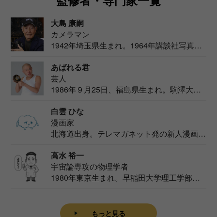
大島 康嗣
カメラマン
1942年埼玉県生まれ。1964年講談社写真部
カメ...
あばれる君
芸人
1986年９月25日、福島県生まれ。駒澤大学
法学部...
白雲 ひな
漫画家
北海道出身。テレマガネット発の新人漫画
家。2020...
高水 裕一
宇宙論専攻の物理学者
1980年東京生まれ。早稲田大学理工学部物
理学科卒...
もっと見る