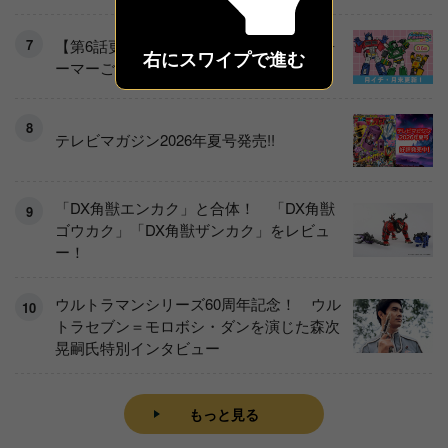
【第6話更新♡】 わんもあ！トランスフォ
右にスワイプで進む
ーマーごー！ごー！【月末更新】
テレビマガジン2026年夏号発売!!
「DX角獣エンカク」と合体！ 「DX角獣
ゴウカク」「DX角獣ザンカク」をレビュ
ー！
ウルトラマンシリーズ60周年記念！ ウル
トラセブン＝モロボシ・ダンを演じた森次
晃嗣氏特別インタビュー
もっと見る