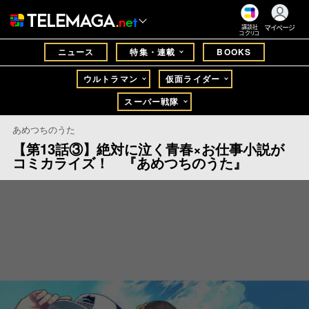
マイページ
講談社
コクリコ
ニュース
特集・連載
BOOKS
ウルトラマン
仮面ライダー
スーパー戦隊
あめつちのうた
【第13話③】絶対に泣く青春×お仕事小説が
コミカライズ！ 『あめつちのうた』