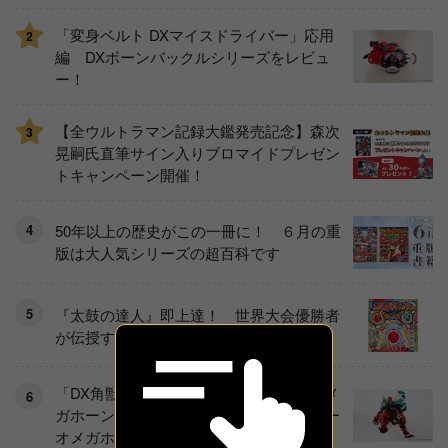
「変身ベルト DXマイスドライバー」応用
2
編 DXボーンバックルシリーズをレビュ
ー！
【全ウルトラマン記録大鑑発売記念】森次
3
晃嗣氏直筆サイン入りブロマイドプレゼン
トキャンペーン開催！
50年以上の歴史がこの一冊に！ ６月の重
版は大人気シリーズの超百科です
『太鼓の達人』即上達！ 世界大会優勝者
が伝授するコツ《実践編》
「DX角獣エンカク」「角獣覚醒器 DXオメ
ガホーン」をレビュー！ 『角醒ハンター
オメガホーン』の玩具展開がスタート！