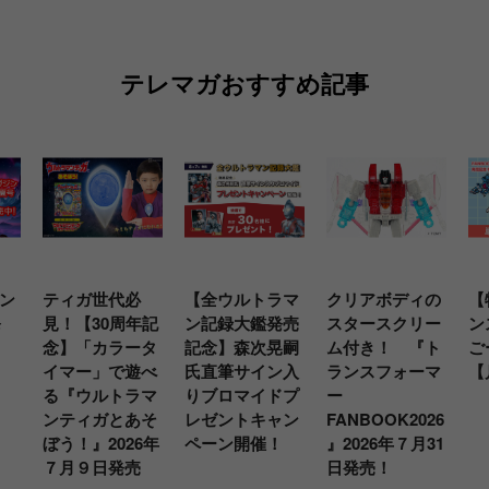
テレマガおすすめ記事
ン
ティガ世代必
【全ウルトラマ
クリアボディの
【
発
見！【30周年記
ン記録大鑑発売
スタースクリー
ン
念】「カラータ
記念】森次晃嗣
ム付き！ 『ト
ご
イマー」で遊べ
氏直筆サイン入
ランスフォーマ
【
る『ウルトラマ
りブロマイドプ
ー
ンティガとあそ
レゼントキャン
FANBOOK2026
ぼう！』2026年
ペーン開催！
』2026年７月31
７月９日発売
日発売！