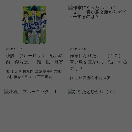
2022.10.17
2022.08.10
小説 ブルーロック 戦いの
作家になりたい！（１２）
前、僕らは。 潔・凪・蜂楽
青い鳥文庫からデビューする
のは？
著: もえぎ 桃原作: 金城 宗幸その他:
ノ村 優介イラスト: 三宮 宏太
作: 小林 深雪絵: 牧村 久実