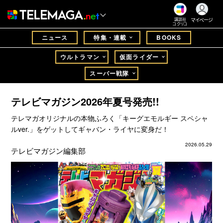
マイページ
講談社
コクリコ
ニュース
特集・連載
BOOKS
ウルトラマン
仮面ライダー
スーパー戦隊
テレビマガジン2026年夏号発売!!
テレマガオリジナルの本物ふろく「キーグエモルギー スペシャ
ルver.」をゲットしてギャバン・ライヤに変身だ！
2026.05.29
テレビマガジン編集部