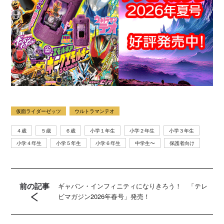
仮面ライダーゼッツ
ウルトラマンテオ
４歳
５歳
６歳
小学１年生
小学２年生
小学３年生
小学４年生
小学５年生
小学６年生
中学生〜
保護者向け
前の記事
ギャバン・インフィニティになりきろう！ 「テレ
ビマガジン2026年春号」発売！