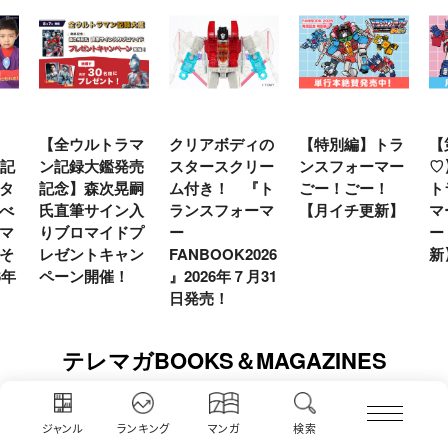
マ
クリアボディの
【特別編】トラ
【第6話更新
ウ
売
スタースクリー
ンスフォーマー
♡】 わんもあ！
リ
嗣
ム付き！ 『ト
ごー！ごー！
トランスフォー
念
入
ランスフォーマ
【月イチ更新】
マーごー！ご
セ
プ
ー
ー！【月末更
シ
ン
FANBOOK2026
新】
た
』2026年７月31
別
日発売！
テレマガBOOKS＆MAGAZINES
ジャンル
ランキング
マンガ
検索