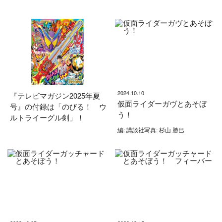
2024.10.10
『テレビマガジン2025年夏
仮面ライダーガヴとあそぼ
号』の付録は「のびる！ ウ
う！
ルトライーグル剣」！
編: 講談社写真: 杉山 勝巳