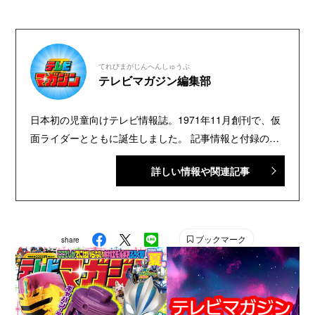
てれびまがじんへんしゅうぶ
テレビマガジン編集部
日本初の児童向けテレビ情報誌。1971年11月創刊で、仮
面ライダーとともに誕生しました。 記事情報と付録の詳
細は、YouTubeの『テレビマガジン 公式動画チャンネ
詳しい情報や関連記事
ル』で配信中。講談社発行の幼年・児童・少年・少女向
け雑誌の中では、『なかよし』『たのしい幼稚園』『週
刊少年マガジン』『別冊フレンド』に次いで歴史が長い
雑誌です。 【SNS】 X（旧Twitter）：@tele_maga
ブックマーク
share
Instagram：＠tele_maga