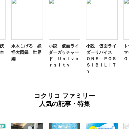
妖
水木しげる 妖
小説 仮面ライ
小説 仮面ライ
ト
本
怪大図録 世界
ダーガッチャー
ダーリバイス
マ
編
ド Ｕｎｉｖｅ
ＯＮＥ ＰＯＳ
Ｏ
ｒｓｉｔｙ
ＳＩＢＩＬＩＴ
Ｙ
コクリコ ファミリー
人気の記事・特集