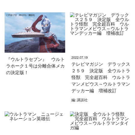
2022.07.19
『ウルトラセブン』 ウルト
テレビマガジン デラックス
ラホーク１号は分離合体メカ
２５９ 決定版 全ウルトラ
の決定版！
怪獣 完全超百科 ウルトラ
マンメビウス～ウルトラマン
デッカー編 増補改訂
編: 講談社