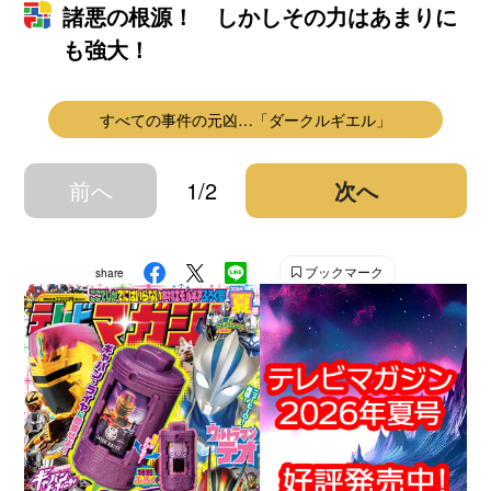
諸悪の根源！ しかしその力はあまりに
も強大！
すべての事件の元凶…「ダークルギエル」
前へ
1/2
次へ
ブックマーク
share