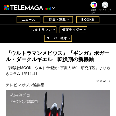
マイページ
講談社
コクリコ
ニュース
特集・連載
BOOKS
ウルトラマン
仮面ライダー
スーパー戦隊
『ウルトラマンメビウス』『ギンガ』ボガー
ル・ダークルギエル 転換期の新機軸
『講談社MOOK ウルトラ怪獣・宇宙人150 研究序説』よりぬ
きコラム【第14回】
2025.06.14
テレビマガジン編集部