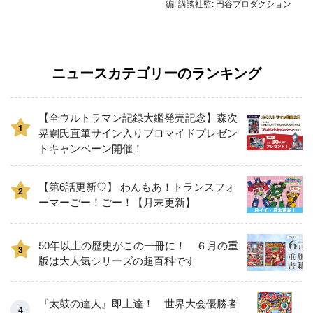
編: 講談社監: 円谷プロダクション
ニュースカテゴリーのランキング
【全ウルトラマン記録大鑑発売記念】森次
1
晃嗣氏直筆サイン入りブロマイドプレゼン
トキャンペーン開催！
【第6話更新♡】 わんもあ！トランスフォ
2
ーマーごー！ごー！【月末更新】
50年以上の歴史がこの一冊に！ ６月の重
3
版は大人気シリーズの超百科です
『太鼓の達人』即上達！ 世界大会優勝者