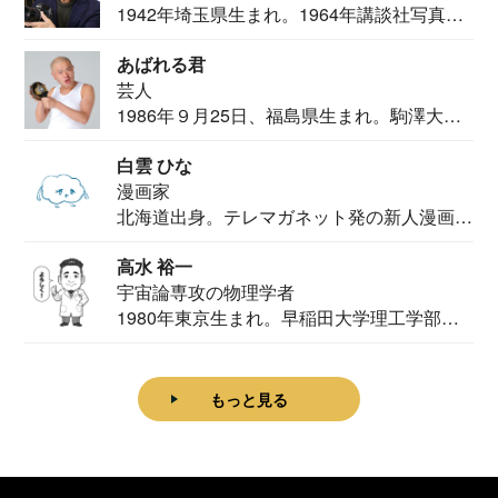
1942年埼玉県生まれ。1964年講談社写真部
カメ...
あばれる君
芸人
1986年９月25日、福島県生まれ。駒澤大学
法学部...
白雲 ひな
漫画家
北海道出身。テレマガネット発の新人漫画
家。2020...
高水 裕一
宇宙論専攻の物理学者
1980年東京生まれ。早稲田大学理工学部物
理学科卒...
もっと見る