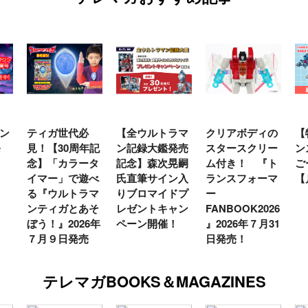
ン
ティガ世代必
【全ウルトラマ
クリアボディの
【
発
見！【30周年記
ン記録大鑑発売
スタースクリー
ン
念】「カラータ
記念】森次晃嗣
ム付き！ 『ト
ご
イマー」で遊べ
氏直筆サイン入
ランスフォーマ
【
る『ウルトラマ
りブロマイドプ
ー
ンティガとあそ
レゼントキャン
FANBOOK2026
ぼう！』2026年
ペーン開催！
』2026年７月31
７月９日発売
日発売！
テレマガBOOKS＆MAGAZINES