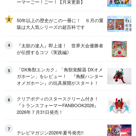
ーマーごー！ごー！【月末更新】
3
50年以上の歴史がこの一冊に！ ６月の重
版は大人気シリーズの超百科です
『太鼓の達人』即上達！ 世界大会優勝者
が伝授するコツ《実践編》
「DX角獣エンカク」「角獣覚醒器 DXオメ
ガホーン」をレビュー！ 『角醒ハンター
オメガホーン』の玩具展開がスタート！
クリアボディのスタースクリーム付き！
『トランスフォーマーFANBOOK2026』
2026年７月31日発売！
テレビマガジン2026年夏号発売!!