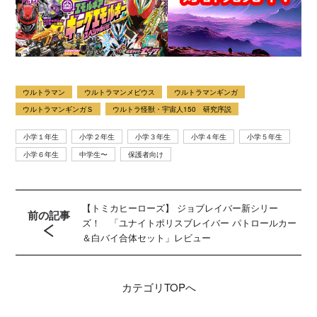
ウルトラマン
ウルトラマンメビウス
ウルトラマンギンガ
ウルトラマンギンガＳ
ウルトラ怪獣・宇宙人150 研究序説
小学１年生
小学２年生
小学３年生
小学４年生
小学５年生
小学６年生
中学生〜
保護者向け
【トミカヒーローズ】 ジョブレイバー新シリー
前の記事
ズ！ 「ユナイトポリスブレイバー パトロールカー
＆白バイ合体セット」レビュー
カテゴリ
TOPへ