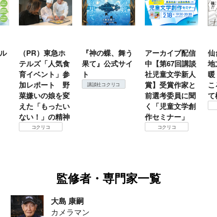
ル
（PR）東急ホ
『神の蝶、舞う
アーカイブ配信
仙
テルズ「人気食
果て』公式サイ
中【第67回講談
地
育イベント」参
ト
社児童文学新人
暖
加レポート 野
賞】受賞作家と
こ
講談社コクリコ
菜嫌いの娘を変
前選考委員に聞
て
えた「もったい
く「児童文学創
ない！」の精神
作セミナー」
コクリコ
コクリコ
監修者・専門家一覧
大島 康嗣
カメラマン