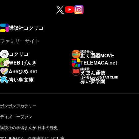
講談社コクリコ
ファミリーサイト
講談社の
コクリコ
動く図鑑MOVE
WEB げんき
TELEMAGA.net
講談社
Aneひめ.net
えほん通信
はやみねかおる FAN CLUB
青い鳥文庫
赤い夢学園
ボンボンアカデミー
ディズニーファン
講談社の学習まんが 日本の歴史
本とあそぼう 全国訪問おはなし隊