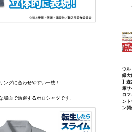
仮面ライダー誕
テレビマガジン
ティガ世代必
【全ウル
生55周年記
2026年夏号発
見！【30周年記
ン記録大
念！ 仮面ライ
売!!
念】「カラータ
記念】森
リングに合わせやすい一枚！
ダー１号＝本郷
イマー」で遊べ
氏直筆サ
猛を演じた藤岡
る『ウルトラマ
りブロマ
な場面で活躍するポロシャツです。
弘、氏特別イン
ンティガとあそ
レゼント
タビュー
ぼう！』2026年
ペーン開
７月９日発売