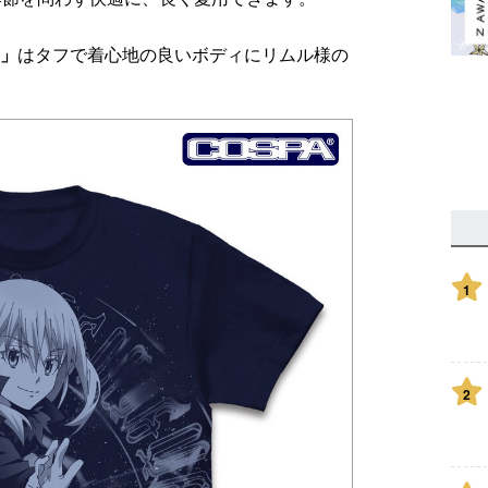
ツ」
はタフで着心地の良いボディにリムル様の
1
2