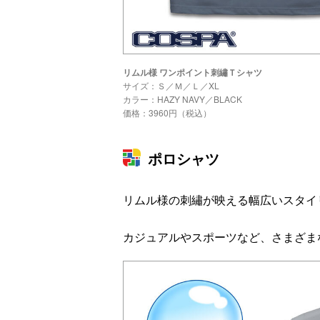
リムル様 ワンポイント刺繡Ｔシャツ
サイズ：Ｓ／Ｍ／Ｌ／XL
カラー：HAZY NAVY／BLACK
価格：3960円（税込）
ポロシャツ
ィの
【特別編】トラ
【第6話更新
ウルトラマンシ
リー
ンスフォーマー
♡】 わんもあ！
リーズ60周年記
『ト
ごー！ごー！
トランスフォー
念！ ウルトラ
リムル様の刺繡が映える幅広いスタイ
ーマ
【月イチ更新】
マーごー！ご
セブン＝モロボ
ー！【月末更
シ・ダンを演じ
カジュアルやスポーツなど、さまざま
2026
新】
た森次晃嗣氏特
月31
別インタビュー