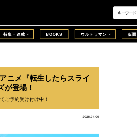
特集・連載
BOOKS
ウルトラマン
仮面
】アニメ『転生したらスライ
ズが登場！
てご予約受け付け中！
2026.04.06