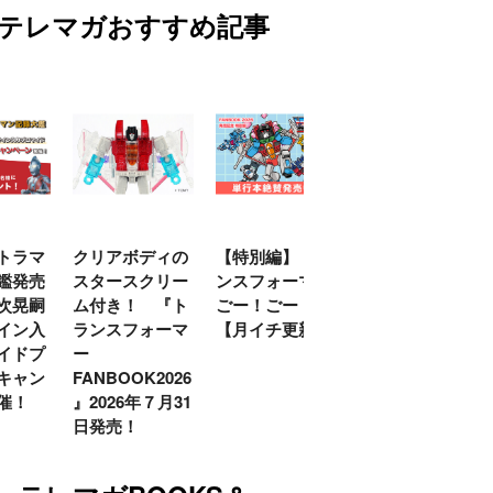
テレマガおすすめ記事
トラマ
クリアボディの
【特別編】トラ
【第6話更新
鑑発売
スタースクリー
ンスフォーマー
♡】 わんもあ！
次晃嗣
ム付き！ 『ト
ごー！ごー！
トランスフォー
イン入
ランスフォーマ
【月イチ更新】
マーごー！ご
イドプ
ー
ー！【月末更
キャン
FANBOOK2026
新】
催！
』2026年７月31
日発売！