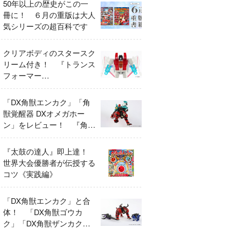
50年以上の歴史がこの一
冊に！ ６月の重版は大人
気シリーズの超百科です
クリアボディのスタースク
リーム付き！ 『トランス
フォーマー
FANBOOK2026』2026年
７月31日発売！
「DX角獣エンカク」「角
獣覚醒器 DXオメガホー
ン」をレビュー！ 『角醒
ハンター オメガホーン』
の玩具展開がスタート！
『太鼓の達人』即上達！
世界大会優勝者が伝授する
コツ《実践編》
「DX角獣エンカク」と合
体！ 「DX角獣ゴウカ
ク」「DX角獣ザンカク」