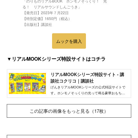
「のりものリアルBOOK ホンモノそっくり！ 光
る！ リアルサウンドしんごうき」
【発売日】2023年７月22日
【特別定価】1650円（税込）
【出版社】講談社
ムックを購入
▼リアルMOOKシリーズ特設サイトはコチラ
リアルMOOKシリーズ特設サイト - 講
談社コクリコ｜講談社
げんきリアルMOOKシリーズの公式特設サイトで
す。ホンモノそっくりの光って鳴る豪華おもちゃ
付録がついたリアルMOOKシリーズは「しんごう
き」「ICカードかいさつき」「スキャナー＆レ
この記事の画像をもっと見る（17枚）
ジ」が好評発売中！ 今後も続々と細部までこだ
わったおもちゃ付録が発売予定なので、ぜひチェ
ックしてくださいね。