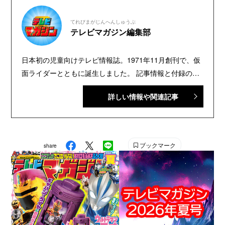
てれびまがじんへんしゅうぶ
テレビマガジン編集部
日本初の児童向けテレビ情報誌。1971年11月創刊で、仮
面ライダーとともに誕生しました。 記事情報と付録の詳
細は、YouTubeの『テレビマガジン 公式動画チャンネ
詳しい情報や関連記事
ル』で配信中。講談社発行の幼年・児童・少年・少女向
け雑誌の中では、『なかよし』『たのしい幼稚園』『週
刊少年マガジン』『別冊フレンド』に次いで歴史が長い
雑誌です。 【SNS】 X（旧Twitter）：@tele_maga
ブックマーク
share
Instagram：＠tele_maga