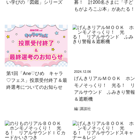
い学びの「図鑑」シリーズ
募！ 計200名さまに「子ど
もがよろこぶ本」があたる！
2024.12.06
第1回「Ane♡ひめ キャラ
げんきリアルＭＯＯＫ ホン
♡フェス」投票受付終了＆最
モノそっくり！ 光る！ リ
終選考についてのお知らせ
アルサウンド ふみきり警報
＆遮断機
編: 講談社