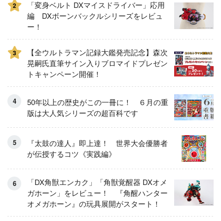
「変身ベルト DXマイスドライバー」応用
2
編 DXボーンバックルシリーズをレビュ
ー！
【全ウルトラマン記録大鑑発売記念】森次
3
晃嗣氏直筆サイン入りブロマイドプレゼン
トキャンペーン開催！
50年以上の歴史がこの一冊に！ ６月の重
版は大人気シリーズの超百科です
『太鼓の達人』即上達！ 世界大会優勝者
が伝授するコツ《実践編》
「DX角獣エンカク」「角獣覚醒器 DXオメ
ガホーン」をレビュー！ 『角醒ハンター
オメガホーン』の玩具展開がスタート！