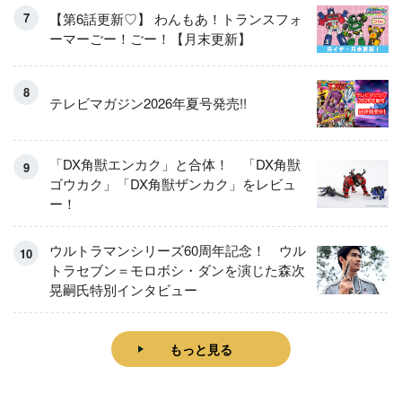
【第6話更新♡】 わんもあ！トランスフォ
ーマーごー！ごー！【月末更新】
テレビマガジン2026年夏号発売!!
「DX角獣エンカク」と合体！ 「DX角獣
ゴウカク」「DX角獣ザンカク」をレビュ
ー！
ウルトラマンシリーズ60周年記念！ ウル
トラセブン＝モロボシ・ダンを演じた森次
晃嗣氏特別インタビュー
もっと見る