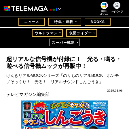
マイページ
講談社
コクリコ
ニュース
特集・連載
BOOKS
ウルトラマン
仮面ライダー
スーパー戦隊
超リアルな信号機が付録に！ 光る・鳴る・
遊べる信号機ムックが再販中！
げんきリアルMOOKシリーズ「のりものリアルBOOK ホンモ
ノそっくり！ 光る！ リアルサウンドしんごうき」
2025.03.06
テレビマガジン編集部