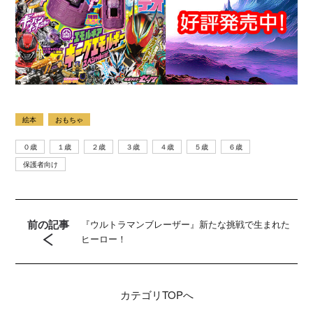
絵本
おもちゃ
０歳
１歳
２歳
３歳
４歳
５歳
６歳
保護者向け
前の記事
『ウルトラマンブレーザー』新たな挑戦で生まれた
ヒーロー！
カテゴリ
TOPへ