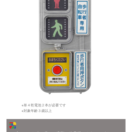
※単４乾電池２本が必要です
※対象年齢３歳以上