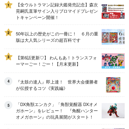
【全ウルトラマン記録大鑑発売記念】森次
1
晃嗣氏直筆サイン入りブロマイドプレゼン
トキャンペーン開催！
2
50年以上の歴史がこの一冊に！ ６月の重
版は大人気シリーズの超百科です
3
【第6話更新♡】 わんもあ！トランスフォ
ーマーごー！ごー！【月末更新】
『太鼓の達人』即上達！ 世界大会優勝者
が伝授するコツ《実践編》
「DX角獣エンカク」「角獣覚醒器 DXオメ
ガホーン」をレビュー！ 『角醒ハンター
オメガホーン』の玩具展開がスタート！