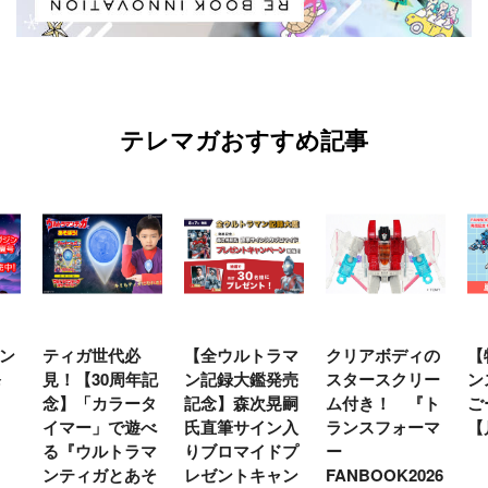
テレマガおすすめ記事
ン
ティガ世代必
【全ウルトラマ
クリアボディの
【
発
見！【30周年記
ン記録大鑑発売
スタースクリー
ン
念】「カラータ
記念】森次晃嗣
ム付き！ 『ト
ご
イマー」で遊べ
氏直筆サイン入
ランスフォーマ
【
る『ウルトラマ
りブロマイドプ
ー
ンティガとあそ
レゼントキャン
FANBOOK2026