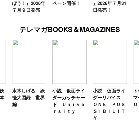
ぼう！』2026年
ペーン開催！
』2026年７月31
７月９日発売
日発売！
テレマガBOOKS＆MAGAZINES
妖
水木しげる 妖
小説 仮面ライ
小説 仮面ライ
ト
本
怪大図録 世界
ダーガッチャー
ダーリバイス
マ
編
ド Ｕｎｉｖｅ
ＯＮＥ ＰＯＳ
Ｏ
ｒｓｉｔｙ
ＳＩＢＩＬＩＴ
Ｙ