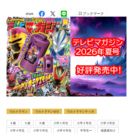
刊少年マガジン』『別冊フレンド』に次いで歴史が長い
雑誌です。 【SNS】 X（旧Twitter）：@tele_maga
ブックマーク
share
Instagram：＠tele_maga
ウルトラマン
ウルトラマンゼロ
ウルトラマンティガ
４歳
５歳
６歳
小学１年生
小学２年生
小学３年生
小学４年生
小学５年生
小学６年生
中学生〜
保護者向け