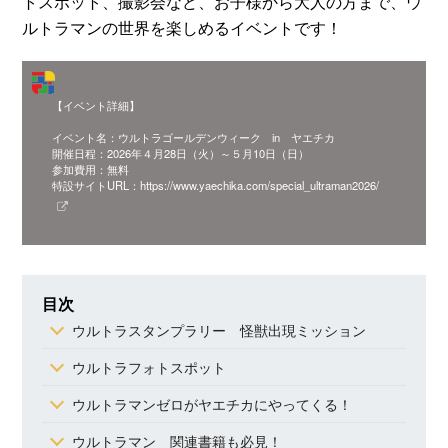
トスポット、撮影会など、お子様から大人の方まで、ウ
ルトラマンの世界を楽しめるイベントです！
【イベント詳細】
イベント名：ウルトラゴールデンウィーク in ヤエチカ
開催日程：2026年４月28日（火）～５月10日（日）
参加費用：無料
特設サイトURL：https://www.yaechika.com/special_ultraman2026/
目次
ウルトラスタンプラリー 怪獣出現ミッション
ウルトラフォトスポット
ウルトラマンゼロがヤエチカにやってくる！
ウルトラマン 関連書籍も必見！