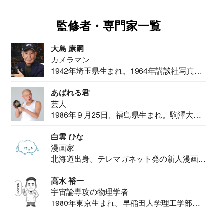
監修者・専門家一覧
大島 康嗣
カメラマン
1942年埼玉県生まれ。1964年講談社写真部
カメ...
あばれる君
芸人
1986年９月25日、福島県生まれ。駒澤大学
法学部...
白雲 ひな
漫画家
北海道出身。テレマガネット発の新人漫画
家。2020...
高水 裕一
宇宙論専攻の物理学者
1980年東京生まれ。早稲田大学理工学部物
理学科卒...