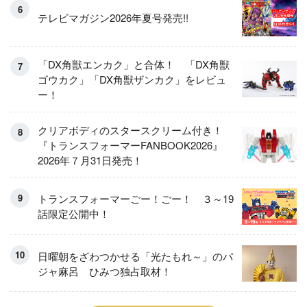
テレビマガジン2026年夏号発売!!
「DX角獣エンカク」と合体！ 「DX角獣
ゴウカク」「DX角獣ザンカク」をレビュ
ー！
クリアボディのスタースクリーム付き！
『トランスフォーマーFANBOOK2026』
2026年７月31日発売！
トランスフォーマーごー！ごー！ ３～19
話限定公開中！
日曜朝をざわつかせる「光たもれ～」のパ
ジャ麻呂 ひみつ独占取材！