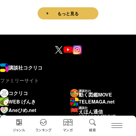
もっと見る
講談社コクリコ
ファミリーサイト
講談社の
コクリコ
動く図鑑MOVE
WEB げんき
TELEMAGA.net
講談社
Aneひめ.net
えほん通信
はやみねかおる FAN CLUB
青い鳥文庫
赤い夢学園
ジャンル
ランキング
マンガ
検索