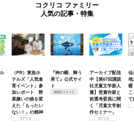
コクリコ ファミリー
人気の記事・特集
ル
（PR）東急ホ
『神の蝶、舞う
アーカイブ配信
仙
テルズ「人気食
果て』公式サイ
中【第67回講談
地
育イベント」参
ト
社児童文学新人
暖
加レポート 野
賞】受賞作家と
こ
講談社コクリコ
菜嫌いの娘を変
前選考委員に聞
て
えた「もったい
く「児童文学創
ない！」の精神
作セミナー」
コクリコ
コクリコ