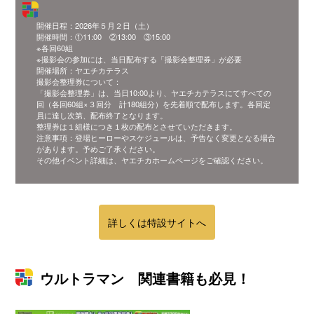
開催日程：2026年５月２日（土）
開催時間：①11:00 ②13:00 ③15:00
※各回60組
※撮影会の参加には、当日配布する「撮影会整理券」が必要
開催場所：ヤエチカテラス
撮影会整理券について：
「撮影会整理券」は、当日10:00より、ヤエチカテラスにてすべての
回（各回60組×３回分 計180組分）を先着順で配布します。各回定
員に達し次第、配布終了となります。
整理券は１組様につき１枚の配布とさせていただきます。
注意事項：登場ヒーローやスケジュールは、予告なく変更となる場合
があります。予めご了承ください。
その他イベント詳細は、ヤエチカホームページをご確認ください。
詳しくは特設サイトへ
ウルトラマン 関連書籍も必見！