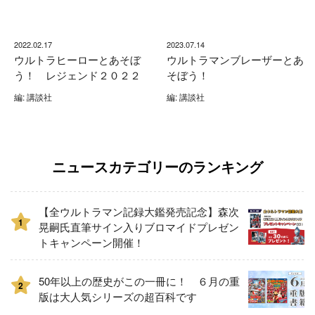
2022.02.17
2023.07.14
ウルトラヒーローとあそぼ
ウルトラマンブレーザーとあ
う！ レジェンド２０２２
そぼう！
編: 講談社
編: 講談社
ニュースカテゴリーのランキング
【全ウルトラマン記録大鑑発売記念】森次
1
晃嗣氏直筆サイン入りブロマイドプレゼン
トキャンペーン開催！
50年以上の歴史がこの一冊に！ ６月の重
2
版は大人気シリーズの超百科です