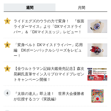
週間
月間
ライドエグズのウラの力で変身！ 『仮面
1
ライダーマイス』より「DXマイスドライ
バー」＆「DXマイスエッジ」レビュー！
「変身ベルト DXマイスドライバー」応用
2
編 DXボーンバックルシリーズをレビュ
ー！
【全ウルトラマン記録大鑑発売記念】森次
3
晃嗣氏直筆サイン入りブロマイドプレゼン
トキャンペーン開催！
『太鼓の達人』即上達！ 世界大会優勝者
が伝授するコツ《実践編》