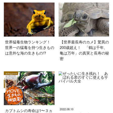
世界猛毒生物ランキング！
【世界最長寿のカメ】驚異の
世界一の猛毒を持つ生きもの
200歳超え！ 「鶴は千年、
は意外な海の生きもの!?
亀は万年」の真実と長寿の秘
密
2022.08.10
カブトムシの寿命は1〜３ヵ