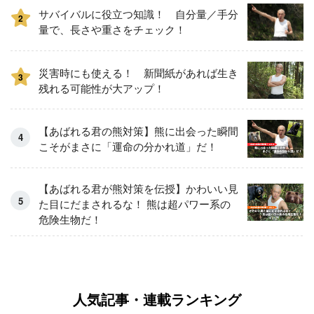
サバイバルに役立つ知識！ 自分量／手分
2
量で、長さや重さをチェック！
災害時にも使える！ 新聞紙があれば生き
3
残れる可能性が大アップ！
【あばれる君の熊対策】熊に出会った瞬間
こそがまさに「運命の分かれ道」だ！
【あばれる君が熊対策を伝授】かわいい見
た目にだまされるな！ 熊は超パワー系の
危険生物だ！
人気記事・連載ランキング