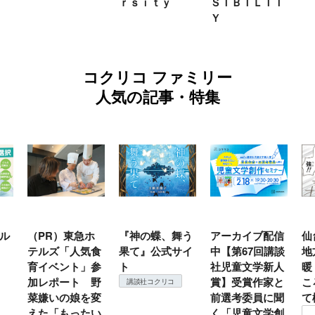
ｒｓｉｔｙ
ＳＩＢＩＬＩＴ
Ｙ
コクリコ ファミリー
人気の記事・特集
ル
（PR）東急ホ
『神の蝶、舞う
アーカイブ配信
仙
テルズ「人気食
果て』公式サイ
中【第67回講談
地
育イベント」参
ト
社児童文学新人
暖
加レポート 野
賞】受賞作家と
こ
講談社コクリコ
菜嫌いの娘を変
前選考委員に聞
て
えた「もったい
く「児童文学創