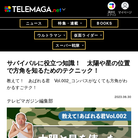
マイページ
講談社
コクリコ
ニュース
特集・連載
BOOKS
ウルトラマン
仮面ライダー
スーパー戦隊
サバイバルに役立つ知識！ 太陽や星の位置
で方角を知るためのテクニック！
教えて！ あばれる君 Vol.002_コンパスがなくても方角がわ
かるすごテク！
2023.06.30
テレビマガジン編集部