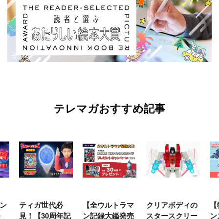
テレマガおすすめ記事
ン
ティガ世代必
【全ウルトラマ
クリアボディの
【
発
見！【30周年記
ン記録大鑑発売
スタースクリー
ン