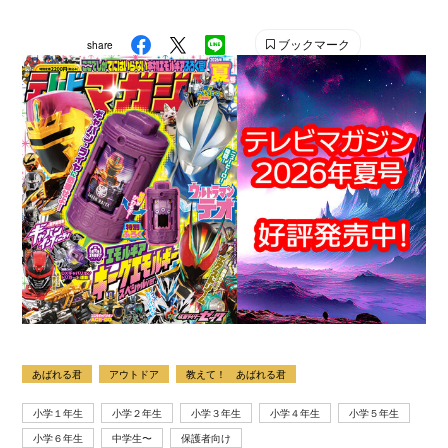
ブックマーク
share
あばれる君
アウトドア
教えて！ あばれる君
小学１年生
小学２年生
小学３年生
小学４年生
小学５年生
小学６年生
中学生〜
保護者向け