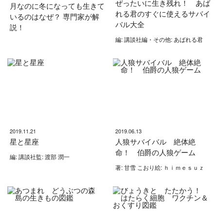
ぜったいに生き残れ！ あば
月なのに冬になっても生きて
れる君のすぐに使えるサバイ
いるのはなぜ？ 専門家が解
バル大全
説！
編: 講談社編・その他: あばれる君
2019.11.21
2019.06.13
星と星座
人狼サバイバル 絶体絶
命！ 伯爵の人狼ゲーム
編: 講談社監: 渡部 潤一
著: 甘雪 こおり絵: ｈｉｍｅｓｕｚ