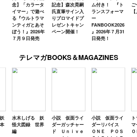
念】「カラータ
記念】森次晃嗣
ム付き！ 『ト
ご
イマー」で遊べ
氏直筆サイン入
ランスフォーマ
【
る『ウルトラマ
りブロマイドプ
ー
ンティガとあそ
レゼントキャン
FANBOOK2026
ぼう！』2026年
ペーン開催！
』2026年７月31
７月９日発売
日発売！
テレマガBOOKS＆MAGAZINES
妖
水木しげる 妖
小説 仮面ライ
小説 仮面ライ
ト
本
怪大図録 世界
ダーガッチャー
ダーリバイス
マ
編
ド Ｕｎｉｖｅ
ＯＮＥ ＰＯＳ
Ｏ