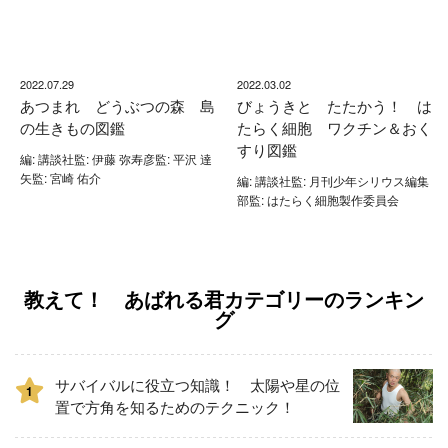
2022.07.29
2022.03.02
あつまれ どうぶつの森 島
びょうきと たたかう！ は
の生きもの図鑑
たらく細胞 ワクチン＆おく
すり図鑑
編: 講談社監: 伊藤 弥寿彦監: 平沢 達
矢監: 宮崎 佑介
編: 講談社監: 月刊少年シリウス編集
部監: はたらく細胞製作委員会
教えて！ あばれる君カテゴリーのランキン
グ
サバイバルに役立つ知識！ 太陽や星の位
1
置で方角を知るためのテクニック！