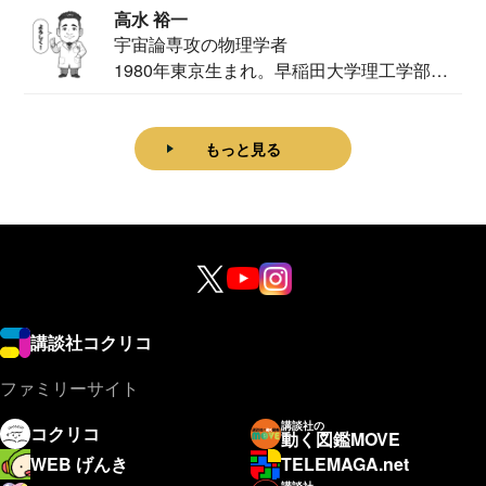
高水 裕一
宇宙論専攻の物理学者
1980年東京生まれ。早稲田大学理工学部物
理学科卒...
もっと見る
講談社コクリコ
ファミリーサイト
講談社の
コクリコ
動く図鑑MOVE
WEB げんき
TELEMAGA.net
講談社