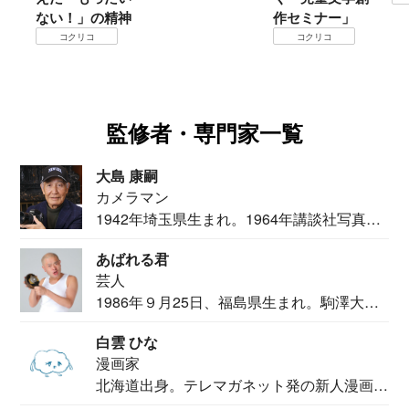
ない！」の精神
作セミナー」
コクリコ
コクリコ
監修者・専門家一覧
大島 康嗣
カメラマン
1942年埼玉県生まれ。1964年講談社写真部
カメ...
あばれる君
芸人
1986年９月25日、福島県生まれ。駒澤大学
法学部...
白雲 ひな
漫画家
北海道出身。テレマガネット発の新人漫画
家。2020...