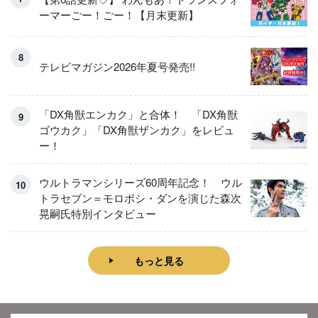
ーマーごー！ごー！【月末更新】
テレビマガジン2026年夏号発売!!
「DX角獣エンカク」と合体！ 「DX角獣
ゴウカク」「DX角獣ザンカク」をレビュ
ー！
ウルトラマンシリーズ60周年記念！ ウル
トラセブン＝モロボシ・ダンを演じた森次
晃嗣氏特別インタビュー
もっと見る