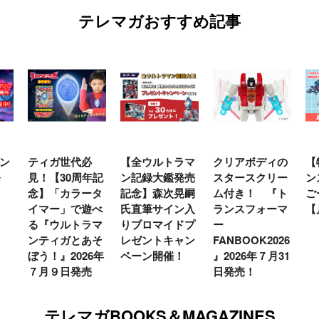
テレマガおすすめ記事
ン
ティガ世代必
【全ウルトラマ
クリアボディの
【
発
見！【30周年記
ン記録大鑑発売
スタースクリー
ン
念】「カラータ
記念】森次晃嗣
ム付き！ 『ト
ご
イマー」で遊べ
氏直筆サイン入
ランスフォーマ
【
る『ウルトラマ
りブロマイドプ
ー
ンティガとあそ
レゼントキャン
FANBOOK2026
ぼう！』2026年
ペーン開催！
』2026年７月31
７月９日発売
日発売！
テレマガBOOKS＆MAGAZINES