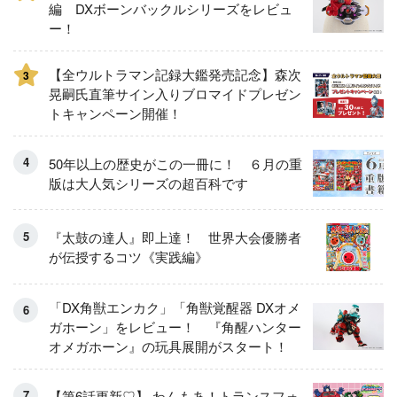
編 DXボーンバックルシリーズをレビュ
ー！
【全ウルトラマン記録大鑑発売記念】森次
3
晃嗣氏直筆サイン入りブロマイドプレゼン
トキャンペーン開催！
50年以上の歴史がこの一冊に！ ６月の重
版は大人気シリーズの超百科です
『太鼓の達人』即上達！ 世界大会優勝者
が伝授するコツ《実践編》
「DX角獣エンカク」「角獣覚醒器 DXオメ
ガホーン」をレビュー！ 『角醒ハンター
オメガホーン』の玩具展開がスタート！
【第6話更新♡】 わんもあ！トランスフォ