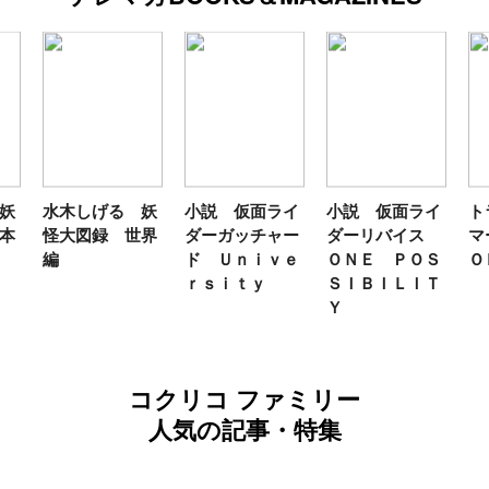
妖
水木しげる 妖
小説 仮面ライ
小説 仮面ライ
ト
本
怪大図録 世界
ダーガッチャー
ダーリバイス
マ
編
ド Ｕｎｉｖｅ
ＯＮＥ ＰＯＳ
Ｏ
ｒｓｉｔｙ
ＳＩＢＩＬＩＴ
Ｙ
コクリコ ファミリー
人気の記事・特集