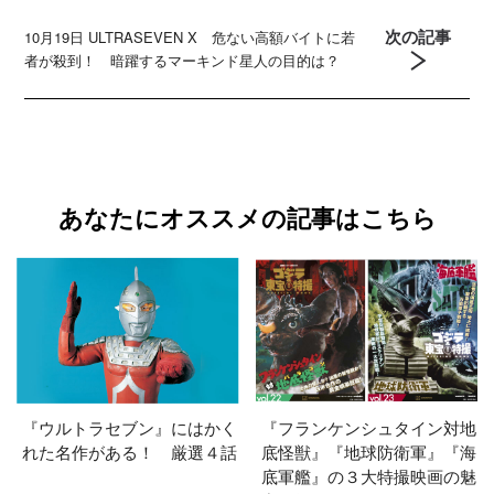
次の記事
10月19日 ULTRASEVEN X 危ない高額バイトに若
者が殺到！ 暗躍するマーキンド星人の目的は？
あなたにオススメの記事はこちら
『ウルトラセブン』にはかく
『フランケンシュタイン対地
れた名作がある！ 厳選４話
底怪獣』『地球防衛軍』『海
底軍艦』の３大特撮映画の魅