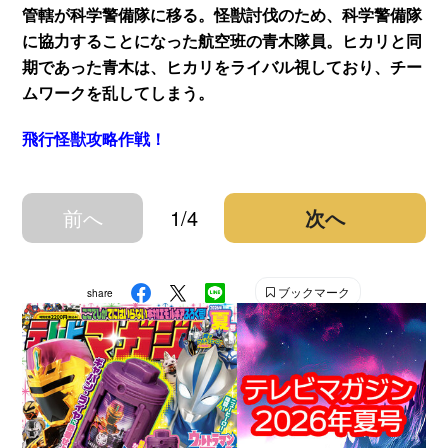
管轄が科学警備隊に移る。怪獣討伐のため、科学警備隊
に協力することになった航空班の青木隊員。ヒカリと同
期であった青木は、ヒカリをライバル視しており、チー
ムワークを乱してしまう。
飛行怪獣攻略作戦！
前へ
1/4
次へ
ブックマーク
share