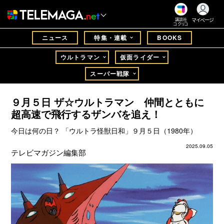
マイページ
講談社
コクリコ
ニュース
特集・連載
BOOKS
ウルトラマン
仮面ライダー
スーパー戦隊
９月５日 ザ☆ウルトラマン 仲間とともに
超高速で飛行するザンバを追え！
今日は何の日？ 「ウルトラ怪獣日和」９月５日（1980年）
2025.09.05
テレビマガジン編集部