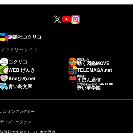
講談社コクリコ
ファミリーサイト
講談社の
コクリコ
動く図鑑MOVE
WEB げんき
TELEMAGA.net
講談社
Aneひめ.net
えほん通信
はやみねかおる FAN CLUB
青い鳥文庫
赤い夢学園
ボンボンアカデミー
ディズニーファン
講談社の学習まんが 日本の歴史