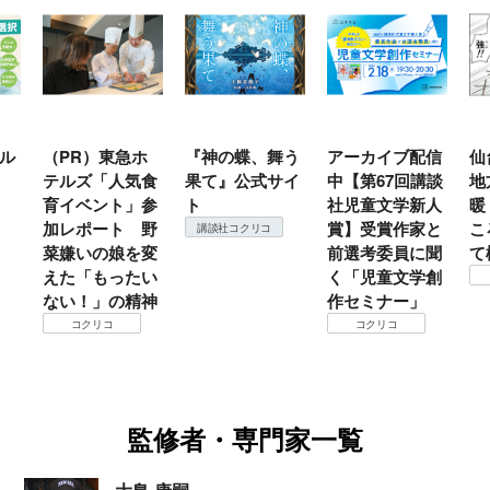
ル
（PR）東急ホ
『神の蝶、舞う
アーカイブ配信
仙
テルズ「人気食
果て』公式サイ
中【第67回講談
地
育イベント」参
ト
社児童文学新人
暖
加レポート 野
賞】受賞作家と
こ
講談社コクリコ
菜嫌いの娘を変
前選考委員に聞
て
えた「もったい
く「児童文学創
ない！」の精神
作セミナー」
コクリコ
コクリコ
監修者・専門家一覧