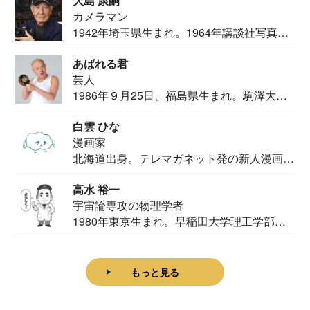
大島 康嗣
カメラマン
1942年埼玉県生まれ。1964年講談社写真部
カメ...
あばれる君
芸人
1986年９月25日、福島県生まれ。駒澤大学
法学部...
白雲 ひな
漫画家
北海道出身。テレマガネット発の新人漫画
家。2020...
高水 裕一
宇宙論専攻の物理学者
1980年東京生まれ。早稲田大学理工学部物
理学科卒...
もっと見る