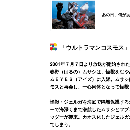
あの日、何が
「ウルトラマンコスモス」
2001年７月７日より放送が開始され
春野（はるの）ムサシは、怪獣をむや
ムＥＹＥＳ（アイズ）に入隊。ムサシ
モスと再会し、一心同体となって怪獣
怪獣・ジェルガを海底で隔離保護する
ーで海深くまで潜航したムサシとフブ
ッダーが襲来。カオス化したジェルガ
てしまう。