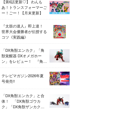
【第6話更新♡】 わんも
あ！トランスフォーマーご
ー！ごー！【月末更新】
『太鼓の達人』即上達！
世界大会優勝者が伝授する
コツ《実践編》
「DX角獣エンカク」「角
獣覚醒器 DXオメガホー
ン」をレビュー！ 『角醒
ハンター オメガホーン』
の玩具展開がスタート！
テレビマガジン2026年夏
号発売!!
「DX角獣エンカク」と合
体！ 「DX角獣ゴウカ
ク」「DX角獣ザンカク」
をレビュー！