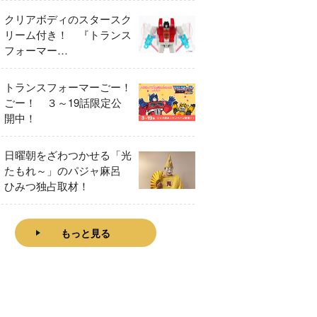
クリアボディのスタースク
リーム付き！ 『トランス
フォーマー
FANBOOK2026』2026年
７月31日発売！
トランスフォーマーごー！
ごー！ ３～19話限定公
開中！
日曜朝をざわつかせる「光
たもれ～」のパジャ麻呂
ひみつ独占取材！
もっと見る