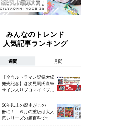
みんなのトレンド
人気記事ランキング
週間
月間
【全ウルトラマン記録大鑑
発売記念】森次晃嗣氏直筆
サイン入りブロマイドプレ
ゼントキャンペーン開催！
50年以上の歴史がこの一
冊に！ ６月の重版は大人
気シリーズの超百科です