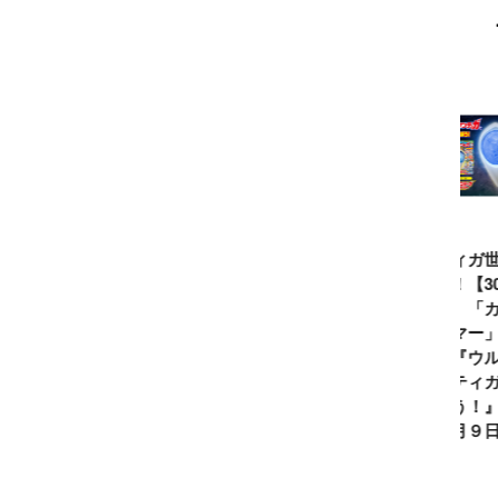
ウルトラマンシ
仮面ライダー誕
テレビマガジン
ティガ世
リーズ60周年記
生55周年記
2026年夏号発
見！【3
念！ ウルトラ
念！ 仮面ライ
売!!
念】「カ
セブン＝モロボ
ダー１号＝本郷
イマー」
シ・ダンを演じ
猛を演じた藤岡
る『ウル
た森次晃嗣氏特
弘、氏特別イン
ンティガ
別インタビュー
タビュー
ぼう！』2
７月９日