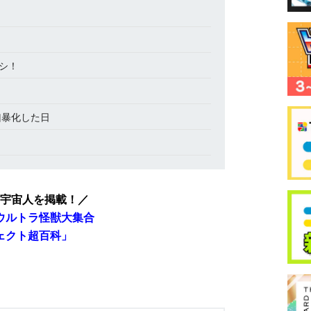
シ！
凶暴化した日
宇宙人を掲載！／
ウルトラ怪獣大集合
ェクト超百科」