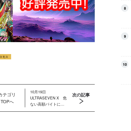
8
9
スモス
10
10月19日
カテゴリ
次の記事
ULTRASEVEN X 危
TOPへ
ない高額バイトに若
者が殺到！ 暗躍す
るマーキンド星人の
目的は？