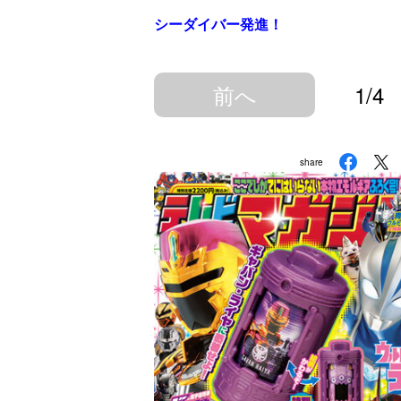
シーダイバー発進！
前へ
1/4
share