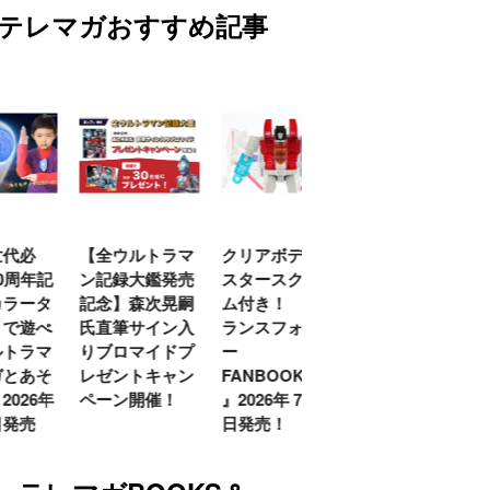
テレマガおすすめ記事
代必
【全ウルトラマ
クリアボディの
【特別編】トラ
0周年記
ン記録大鑑発売
スタースクリー
ンスフォーマー
ラータ
記念】森次晃嗣
ム付き！ 『ト
ごー！ごー！
で遊べ
氏直筆サイン入
ランスフォーマ
【月イチ更新】
トラマ
りブロマイドプ
ー
とあそ
レゼントキャン
FANBOOK2026
026年
ペーン開催！
』2026年７月31
発売
日発売！