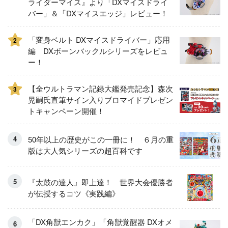
ライダーマイス』より「DXマイスドライ
バー」＆「DXマイスエッジ」レビュー！
「変身ベルト DXマイスドライバー」応用
2
編 DXボーンバックルシリーズをレビュ
ー！
【全ウルトラマン記録大鑑発売記念】森次
3
晃嗣氏直筆サイン入りブロマイドプレゼン
トキャンペーン開催！
50年以上の歴史がこの一冊に！ ６月の重
版は大人気シリーズの超百科です
『太鼓の達人』即上達！ 世界大会優勝者
が伝授するコツ《実践編》
「DX角獣エンカク」「角獣覚醒器 DXオメ