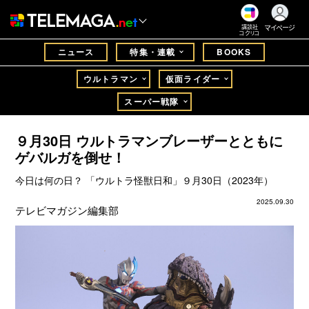
マイページ
講談社
コクリコ
ニュース
特集・連載
BOOKS
ウルトラマン
仮面ライダー
スーパー戦隊
９月30日 ウルトラマンブレーザーとともに
ゲバルガを倒せ！
今日は何の日？ 「ウルトラ怪獣日和」９月30日（2023年）
2025.09.30
テレビマガジン編集部