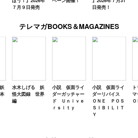
ぼう！』2026年
ペーン開催！
』2026年７月31
７月９日発売
日発売！
テレマガBOOKS＆MAGAZINES
妖
水木しげる 妖
小説 仮面ライ
小説 仮面ライ
ト
本
怪大図録 世界
ダーガッチャー
ダーリバイス
マ
編
ド Ｕｎｉｖｅ
ＯＮＥ ＰＯＳ
Ｏ
ｒｓｉｔｙ
ＳＩＢＩＬＩＴ
Ｙ