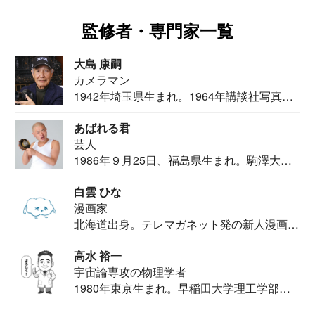
監修者・専門家一覧
大島 康嗣
カメラマン
1942年埼玉県生まれ。1964年講談社写真部
カメ...
あばれる君
芸人
1986年９月25日、福島県生まれ。駒澤大学
法学部...
白雲 ひな
漫画家
北海道出身。テレマガネット発の新人漫画
家。2020...
高水 裕一
宇宙論専攻の物理学者
1980年東京生まれ。早稲田大学理工学部物
理学科卒...