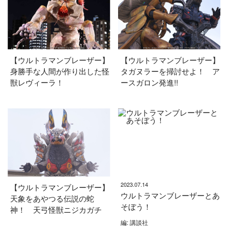
【ウルトラマンブレーザー】
【ウルトラマンブレーザー】
身勝手な人間が作り出した怪
タガヌラーを掃討せよ！ ア
獣レヴィーラ！
ースガロン発進!!
2023.07.14
【ウルトラマンブレーザー】
ウルトラマンブレーザーとあ
天象をあやつる伝説の蛇
そぼう！
神！ 天弓怪獣ニジカガチ
編: 講談社