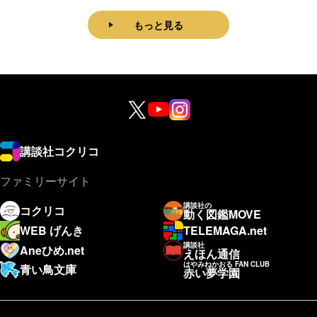
もっと見る
講談社コクリコ
ファミリーサイト
講談社の
コクリコ
動く図鑑MOVE
WEB げんき
TELEMAGA.net
講談社
Aneひめ.net
えほん通信
はやみねかおる FAN CLUB
青い鳥文庫
赤い夢学園