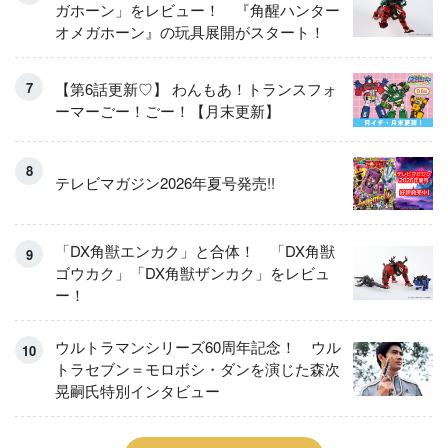
ガホーン」をレビュー！ 『角醒ハンター
オメガホーン』の玩具展開がスタート！
【第6話更新♡】 わんもあ！トランスフォ
ーマーごー！ごー！【月末更新】
テレビマガジン2026年夏号発売!!
「DX角獣エンカク」と合体！ 「DX角獣
ゴウカク」「DX角獣ザンカク」をレビュ
ー！
ウルトラマンシリーズ60周年記念！ ウル
トラセブン＝モロボシ・ダンを演じた森次
晃嗣氏特別インタビュー