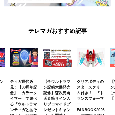
テレマガおすすめ記事
ン
ティガ世代必
【全ウルトラマ
クリアボディの
【
発
見！【30周年記
ン記録大鑑発売
スタースクリー
ン
念】「カラータ
記念】森次晃嗣
ム付き！ 『ト
ご
イマー」で遊べ
氏直筆サイン入
ランスフォーマ
【
る『ウルトラマ
りブロマイドプ
ー
ンティガとあそ
レゼントキャン
FANBOOK2026