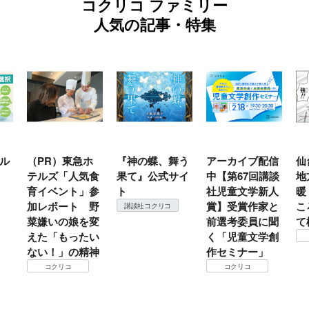
コクリコ ファミリー
人気の記事・特集
ル
（PR）東急ホ
『神の蝶、舞う
アーカイブ配信
仙
テルズ「人気食
果て』公式サイ
中【第67回講談
地
育イベント」参
ト
社児童文学新人
暖
加レポート 野
賞】受賞作家と
こ
講談社コクリコ
菜嫌いの娘を変
前選考委員に聞
て
えた「もったい
く「児童文学創
ない！」の精神
作セミナー」
コクリコ
コクリコ