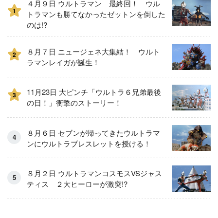
４月９日 ウルトラマン 最終回！ ウル
1
トラマンも勝てなかったゼットンを倒した
のは!?
８月７日 ニュージェネ大集結！ ウルト
2
ラマンレイガが誕生！
11月23日 大ピンチ「ウルトラ６兄弟最後
3
の日！」衝撃のストーリー！
８月６日 セブンが帰ってきたウルトラマ
ンにウルトラブレスレットを授ける！
８月２日 ウルトラマンコスモスVSジャス
ティス ２大ヒーローが激突!?