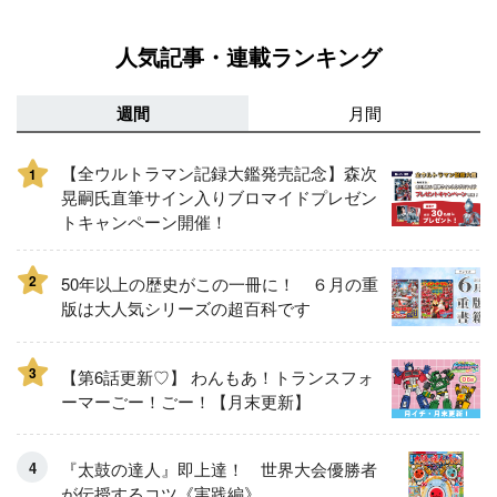
人気記事・連載ランキング
週間
月間
【全ウルトラマン記録大鑑発売記念】森次
1
晃嗣氏直筆サイン入りブロマイドプレゼン
トキャンペーン開催！
2
50年以上の歴史がこの一冊に！ ６月の重
版は大人気シリーズの超百科です
3
【第6話更新♡】 わんもあ！トランスフォ
ーマーごー！ごー！【月末更新】
『太鼓の達人』即上達！ 世界大会優勝者
が伝授するコツ《実践編》