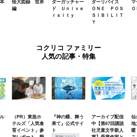
本
怪大図録 世界
ダーガッチャー
ダーリバイス
マ
編
ド Ｕｎｉｖｅ
ＯＮＥ ＰＯＳ
Ｏ
ｒｓｉｔｙ
ＳＩＢＩＬＩＴ
Ｙ
コクリコ ファミリー
人気の記事・特集
ル
（PR）東急ホ
『神の蝶、舞う
アーカイブ配信
仙
テルズ「人気食
果て』公式サイ
中【第67回講談
地
育イベント」参
ト
社児童文学新人
暖
加レポート 野
賞】受賞作家と
こ
講談社コクリコ