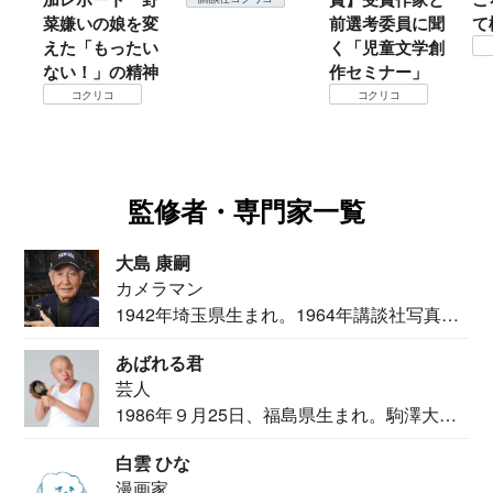
菜嫌いの娘を変
前選考委員に聞
て
えた「もったい
く「児童文学創
ない！」の精神
作セミナー」
コクリコ
コクリコ
監修者・専門家一覧
大島 康嗣
カメラマン
1942年埼玉県生まれ。1964年講談社写真部
カメ...
あばれる君
芸人
1986年９月25日、福島県生まれ。駒澤大学
法学部...
白雲 ひな
漫画家