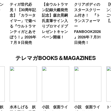
ン
ティガ世代必
【全ウルトラマ
クリアボディの
【
発
見！【30周年記
ン記録大鑑発売
スタースクリー
ン
念】「カラータ
記念】森次晃嗣
ム付き！ 『ト
ご
イマー」で遊べ
氏直筆サイン入
ランスフォーマ
【
る『ウルトラマ
りブロマイドプ
ー
ンティガとあそ
レゼントキャン
FANBOOK2026
ぼう！』2026年
ペーン開催！
』2026年７月31
７月９日発売
日発売！
テレマガBOOKS＆MAGAZINES
妖
水木しげる 妖
小説 仮面ライ
小説 仮面ライ
ト