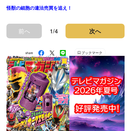
怪獣の細胞の違法売買を追え！
前へ
1/4
次へ
ブックマーク
share