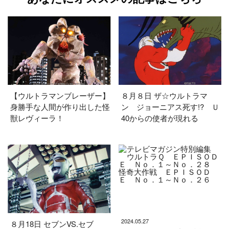
【ウルトラマンブレーザー】
８月８日 ザ☆ウルトラマ
身勝手な人間が作り出した怪
ン ジョーニアス死す!? Ｕ
獣レヴィーラ！
40からの使者が現れる
2024.05.27
８月18日 セブンVS.セブ