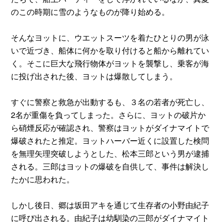
のこの時期に雪のようなものが降り始める。
そんなヨットに、ウエットスーツを着たひとりの男が泳
いで近づき、船体に何かを取り付けると船から離れてい
く。そこに巨大な飛行物体がヨットを襲撃し、乗客が海
に投げ出された後、ヨットは爆散してしまう。
すぐに警察と救急が出動するも、３名の若者が死亡し、
2名が重傷を負ってしまった。さらに、ヨットの破片か
ら硝煙反応が確認され、警察はヨットがダイナマイトで
爆破されたと推定。ヨットハーバー近くに設置した検問
を無理矢理突破しようとした、松本三郎という男が逮捕
される。三郎はヨットの爆破を自供して、事件は解決し
たかに思われた。
しかし後日、郷は坂田アキを通じて生存者の小野由紀子
に呼び出される。由紀子は幼馴染の三郎がダイナマイト