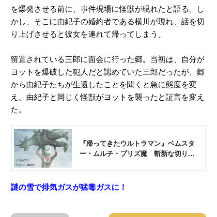
を爆発させる前に、事件現場に怪獣が現れたと語る。し
かし、そこに由紀子の婚約者である横川が現れ、話を切
り上げさせると彼女を連れて帰ってしまう。
留置されている三郎に面会に行った郷。当初は、自分が
ヨットを爆破した犯人だと認めていた三郎だったが、郷
から由紀子たちが生還したことを聞くと急に態度を変
え、由紀子と同じく怪獣がヨットを襲ったと証言を変え
た。
『帰ってきたウルトラマン』ベムスタ
ー・ムルチ・プリズ魔 斬新な切り口
が光る！
謎の雪で排気ガスが猛毒ガスに！