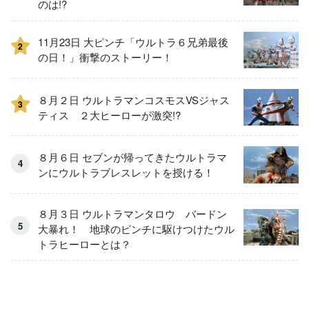
のは!?
11月23日 大ピンチ「ウルトラ６兄弟最後
2
の日！」衝撃のストーリー！
８月２日 ウルトラマンコスモスVSジャス
3
ティス ２大ヒーローが激突!?
８月６日 セブンが帰ってきたウルトラマ
ンにウルトラブレスレットを授ける！
８月３日 ウルトラマンタロウ バードン
大暴れ！ 地球のピンチに駆けつけたウル
トラヒーローとは？