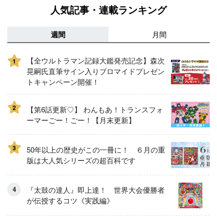
人気記事・連載ランキング
週間
月間
【全ウルトラマン記録大鑑発売記念】森次
1
晃嗣氏直筆サイン入りブロマイドプレゼン
トキャンペーン開催！
2
【第6話更新♡】 わんもあ！トランスフォ
ーマーごー！ごー！【月末更新】
3
50年以上の歴史がこの一冊に！ ６月の重
版は大人気シリーズの超百科です
『太鼓の達人』即上達！ 世界大会優勝者
が伝授するコツ《実践編》