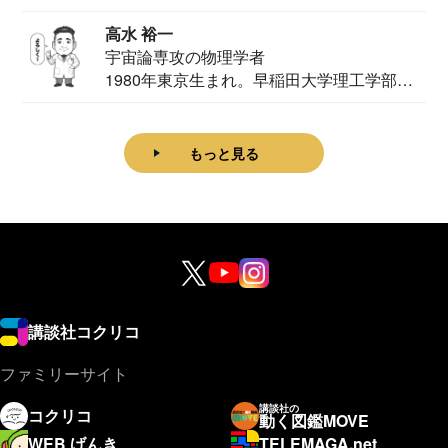
家。2020...
高水 裕一
宇宙論専攻の物理学者
1980年東京生まれ。早稲田大学理工学部物
理学科卒...
もっと見る
講談社コクリコ
ファミリーサイト
講談社の
コクリコ
動く図鑑MOVE
WEB げんき
TELEMAGA.net