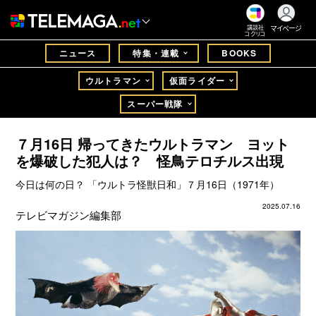
マイページ
講談社
コクリコ
ニュース
特集・連載
BOOKS
ウルトラマン
仮面ライダー
スーパー戦隊
７月16日 帰ってきたウルトラマン ヨット
を爆破した犯人は？ 怪鳥テロチルス出現
今日は何の日？ 「ウルトラ怪獣日和」７月16日（1971年）
2025.07.16
テレビマガジン編集部