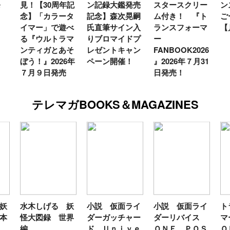
発
見！【30周年記
ン記録大鑑発売
スタースクリー
ン
念】「カラータ
記念】森次晃嗣
ム付き！ 『ト
ご
イマー」で遊べ
氏直筆サイン入
ランスフォーマ
【
る『ウルトラマ
りブロマイドプ
ー
ンティガとあそ
レゼントキャン
FANBOOK2026
ぼう！』2026年
ペーン開催！
』2026年７月31
７月９日発売
日発売！
テレマガBOOKS＆MAGAZINES
妖
水木しげる 妖
小説 仮面ライ
小説 仮面ライ
ト
本
怪大図録 世界
ダーガッチャー
ダーリバイス
マ
編
ド Ｕｎｉｖｅ
ＯＮＥ ＰＯＳ
Ｏ