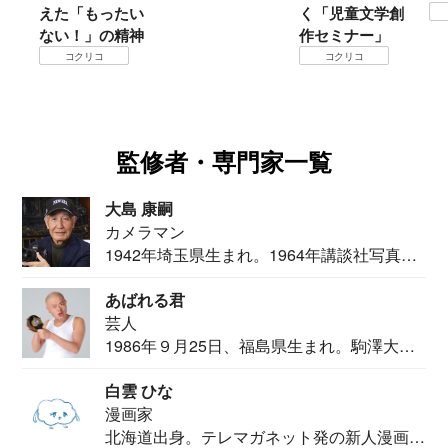
えた「もったい
く「児童文学創
ない！」の精神
作セミナー」
コクリコ
コクリコ
監修者・専門家一覧
大島 康嗣
カメラマン
1942年埼玉県生まれ。1964年講談社写真部
カメ...
あばれる君
芸人
1986年９月25日、福島県生まれ。駒澤大学
法学部...
白雲 ひな
漫画家
北海道出身。テレマガネット発の新人漫画