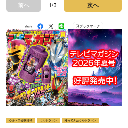
前へ
1/3
次へ
ブックマーク
share
ウルトラ怪獣日和
ウルトラマン
帰ってきたウルトラマン