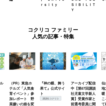
ｒｓｉｔｙ
ＳＩＢＩＬＩＴ
Ｙ
コクリコ ファミリー
人気の記事・特集
ル
（PR）東急ホ
『神の蝶、舞う
アーカイブ配信
仙
テルズ「人気食
果て』公式サイ
中【第67回講談
地
育イベント」参
ト
社児童文学新人
暖
加レポート 野
賞】受賞作家と
こ
講談社コクリコ
菜嫌いの娘を変
前選考委員に聞
て