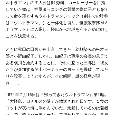
ルトラマン』の主人公は郷 秀樹。カーレーサーを目指
していた郷は、怪獣タッコングの襲撃の際に子どもを守
って命を落とすもウルトラマンジャック（劇中での呼称
は「ウルトラマン」）と一体化し復活。怪獣攻撃隊ＭＡ
Ｔ（マット）に入隊し、怪獣から地球を守るために戦う
ことを決意する。
ともに秋田の田舎から上京してきた、幼馴染みの松本三
郎と小野由紀子。しかし、由紀子は職場の会長の息子で
ある横川と婚約することに。それに怒った三郎は、彼女
たちが参加する船上パーティーのヨットを爆破してふた
りを殺害しようとするが、その瞬間、謎の怪鳥が現
れ……。
1971年７月16日は『帰ってきたウルトラマン』第16話
「大怪鳥テロチルスの謎」が放送された日です。１隻の
ヨットが夜の海に浮かんでいた。乗船しているのは若者
たちで、船上パーティーをして浮かれているなか、真夏