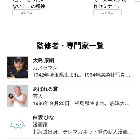
ない！」の精神
作セミナー」
コクリコ
コクリコ
監修者・専門家一覧
大島 康嗣
カメラマン
1942年埼玉県生まれ。1964年講談社写真部
カメ...
あばれる君
芸人
1986年９月25日、福島県生まれ。駒澤大学
法学部...
白雲 ひな
漫画家
北海道出身。テレマガネット発の新人漫画
家。2020...