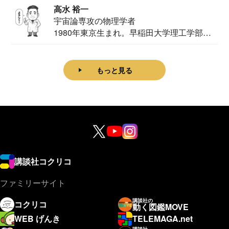
高水 裕一
宇宙論専攻の物理学者
1980年東京生まれ。早稲田大学理工学部物
理学科卒...
もっと見る
講談社コクリコ
ファミリーサイト
講談社の
コクリコ
動く図鑑MOVE
WEB げんき
TELEMAGA.net
講談社