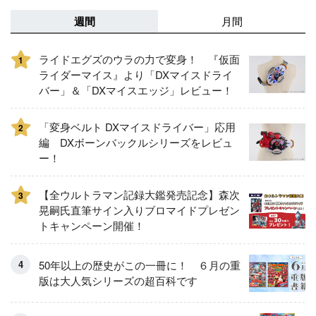
週間
月間
ライドエグズのウラの力で変身！ 『仮面
1
ライダーマイス』より「DXマイスドライ
バー」＆「DXマイスエッジ」レビュー！
「変身ベルト DXマイスドライバー」応用
2
編 DXボーンバックルシリーズをレビュ
ー！
【全ウルトラマン記録大鑑発売記念】森次
3
晃嗣氏直筆サイン入りブロマイドプレゼン
トキャンペーン開催！
50年以上の歴史がこの一冊に！ ６月の重
版は大人気シリーズの超百科です