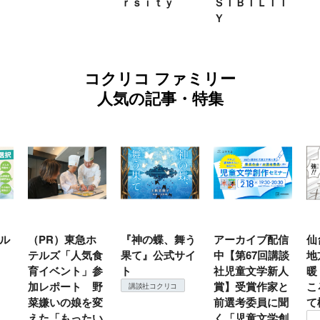
ｒｓｉｔｙ
ＳＩＢＩＬＩＴ
Ｙ
コクリコ ファミリー
人気の記事・特集
ル
（PR）東急ホ
『神の蝶、舞う
アーカイブ配信
仙
テルズ「人気食
果て』公式サイ
中【第67回講談
地
育イベント」参
ト
社児童文学新人
暖
加レポート 野
賞】受賞作家と
こ
講談社コクリコ
菜嫌いの娘を変
前選考委員に聞
て
えた「もったい
く「児童文学創