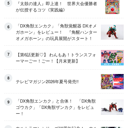
『太鼓の達人』即上達！ 世界大会優勝者
が伝授するコツ《実践編》
「DX角獣エンカク」「角獣覚醒器 DXオメ
ガホーン」をレビュー！ 『角醒ハンター
オメガホーン』の玩具展開がスタート！
【第6話更新♡】 わんもあ！トランスフォ
ーマーごー！ごー！【月末更新】
テレビマガジン2026年夏号発売!!
「DX角獣エンカク」と合体！ 「DX角獣
ゴウカク」「DX角獣ザンカク」をレビュ
ー！