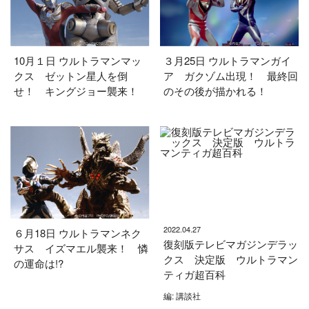
10月１日 ウルトラマンマッ
３月25日 ウルトラマンガイ
クス ゼットン星人を倒
ア ガクゾム出現！ 最終回
せ！ キングジョー襲来！
のその後が描かれる！
2022.04.27
６月18日 ウルトラマンネク
復刻版テレビマガジンデラッ
サス イズマエル襲来！ 憐
クス 決定版 ウルトラマン
の運命は!?
ティガ超百科
編: 講談社