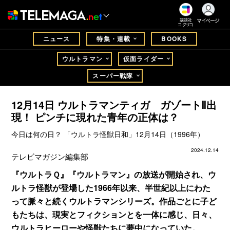
マイページ
講談社
コクリコ
ニュース
特集・連載
BOOKS
ウルトラマン
仮面ライダー
スーパー戦隊
12月14日 ウルトラマンティガ ガゾートⅡ出
現！ ピンチに現れた青年の正体は？
今日は何の日？ 「ウルトラ怪獣日和」12月14日（1996年）
2024.12.14
テレビマガジン編集部
『ウルトラＱ』『ウルトラマン』の放送が開始され、ウ
ルトラ怪獣が登場した1966年以来、半世紀以上にわた
って脈々と続くウルトラマンシリーズ。作品ごとに子ど
もたちは、現実とフィクションとを一体に感じ、日々、
ウルトラヒーローや怪獣たちに夢中になっていた。