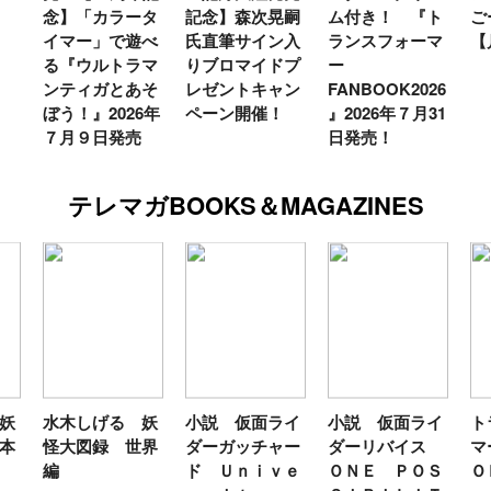
念】「カラータ
記念】森次晃嗣
ム付き！ 『ト
ご
イマー」で遊べ
氏直筆サイン入
ランスフォーマ
【
る『ウルトラマ
りブロマイドプ
ー
ンティガとあそ
レゼントキャン
FANBOOK2026
ぼう！』2026年
ペーン開催！
』2026年７月31
７月９日発売
日発売！
テレマガBOOKS＆MAGAZINES
妖
水木しげる 妖
小説 仮面ライ
小説 仮面ライ
ト
本
怪大図録 世界
ダーガッチャー
ダーリバイス
マ
編
ド Ｕｎｉｖｅ
ＯＮＥ ＰＯＳ
Ｏ