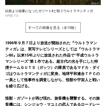
以前より凶暴になったガゾートⅡと戦うウルトラマンティガ
©円谷プロ
すべての画像を見る（全13枚）
1996年９月７日より放送が開始された『ウルトラマン
ティガ』は、実写テレビシリーズとしては『ウルトラマ
ン80』以来15年ぶりに放送された作品で“平成ウルトラ
マンシリーズ”第１作である。超古代の光を手にした特
捜チームＧＵＴＳ（ガッツ）の隊員であるマドカ・ダイ
ゴはウルトラマンティガに変身。地球平和連合ＴＰＣの
一員として怪事件を調査しながら、怪獣や宇宙人と戦い
を繰り広げる。
怪獣・ガゾートが再び現れ、旅客機を襲撃する。その旅
客機には、シンジョウ・マユミの恋人であるロードレー