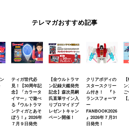
テレマガおすすめ記事
ン
ティガ世代必
【全ウルトラマ
クリアボディの
【
発
見！【30周年記
ン記録大鑑発売
スタースクリー
ン
念】「カラータ
記念】森次晃嗣
ム付き！ 『ト
ご
イマー」で遊べ
氏直筆サイン入
ランスフォーマ
【
る『ウルトラマ
りブロマイドプ
ー
ンティガとあそ
レゼントキャン
FANBOOK2026
ぼう！』2026年
ペーン開催！
』2026年７月31
７月９日発売
日発売！