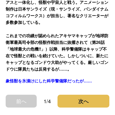
アスと一体化し、怪獣や宇宙人と戦う。アニメーション
制作は日本サンライズ（現・サンライズ、バンダイナム
コフィルムワークス）が担当し、著名なクリエーターが
多数参加している。
これまでの功績が認められたアキヤマキャップが地球防
衛軍最高司令部の怪獣作戦担当に抜擢されて（第26話
「地球最大の危機!!」）以降、科学警備隊はキャップ不
在で怪獣との戦いを続けていた。しかしついに、新たに
キャップとなるゴンドウ大助がやってくる。厳しいゴン
ドウに隊員たちは反発するが……。
象怪獣を氷漬けにした科学警備隊だったが……
前へ
1/4
次へ