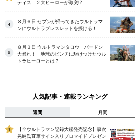
ティス ２大ヒーローが激突!?
８月６日 セブンが帰ってきたウルトラマ
ンにウルトラブレスレットを授ける！
８月３日 ウルトラマンタロウ バードン
大暴れ！ 地球のピンチに駆けつけたウル
トラヒーローとは？
人気記事・連載ランキング
週間
月間
【全ウルトラマン記録大鑑発売記念】森次
1
晃嗣氏直筆サイン入りブロマイドプレゼン