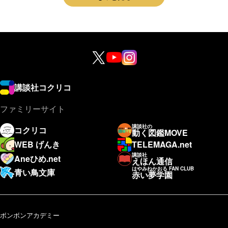
講談社コクリコ
ファミリーサイト
講談社の
コクリコ
動く図鑑MOVE
WEB げんき
TELEMAGA.net
講談社
Aneひめ.net
えほん通信
はやみねかおる FAN CLUB
青い鳥文庫
赤い夢学園
ボンボンアカデミー