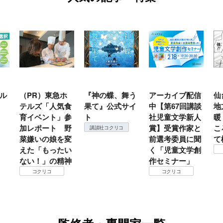
ル
（PR）東急ホ
『神の蝶、舞う
アーカイブ配信
仙
テルズ「人気食
果て』公式サイ
中【第67回講談
地
育イベント」参
ト
社児童文学新人
暖
加レポート 野
賞】受賞作家と
こ
講談社コクリコ
菜嫌いの娘を変
前選考委員に聞
て
えた「もったい
く「児童文学創
ない！」の精神
作セミナー」
コクリコ
コクリコ