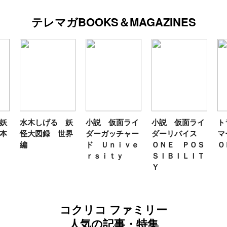
テレマガBOOKS＆MAGAZINES
妖
水木しげる 妖
小説 仮面ライ
小説 仮面ライ
ト
本
怪大図録 世界
ダーガッチャー
ダーリバイス
マ
編
ド Ｕｎｉｖｅ
ＯＮＥ ＰＯＳ
Ｏ
ｒｓｉｔｙ
ＳＩＢＩＬＩＴ
Ｙ
コクリコ ファミリー
人気の記事・特集