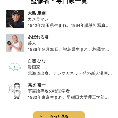
監修者・専門家一覧
大島 康嗣
カメラマン
1942年埼玉県生まれ。1964年講談社写真部
カメ...
あばれる君
芸人
1986年９月25日、福島県生まれ。駒澤大学
法学部...
白雲 ひな
漫画家
北海道出身。テレマガネット発の新人漫画
家。2020...
高水 裕一
宇宙論専攻の物理学者
1980年東京生まれ。早稲田大学理工学部物
理学科卒...
もっと見る