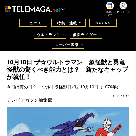
マイページ
講談社
コクリコ
ニュース
特集・連載
BOOKS
ウルトラマン
仮面ライダー
スーパー戦隊
10月10日 ザ☆ウルトラマン 象怪獣と翼竜
怪獣の驚くべき能力とは？ 新たなキャップ
が就任！
今日は何の日？ 「ウルトラ怪獣日和」10月10日（1979年）
2025.10.10
テレビマガジン編集部