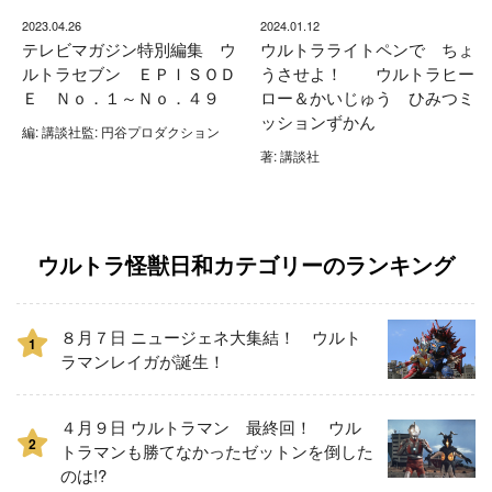
2023.04.26
2024.01.12
テレビマガジン特別編集 ウ
ウルトラライトペンで ちょ
ルトラセブン ＥＰＩＳＯＤ
うさせよ！ ウルトラヒー
Ｅ Ｎｏ．１～Ｎｏ．４９
ロー＆かいじゅう ひみつミ
ッションずかん
編: 講談社監: 円谷プロダクション
著: 講談社
ウルトラ怪獣日和カテゴリーのランキング
８月７日 ニュージェネ大集結！ ウルト
1
ラマンレイガが誕生！
４月９日 ウルトラマン 最終回！ ウル
2
トラマンも勝てなかったゼットンを倒した
のは!?