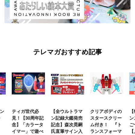
テレマガおすすめ記事
ン
ティガ世代必
【全ウルトラマ
クリアボディの
【
発
見！【30周年記
ン記録大鑑発売
スタースクリー
ン
念】「カラータ
記念】森次晃嗣
ム付き！ 『ト
ご
イマー」で遊べ
氏直筆サイン入
ランスフォーマ
【