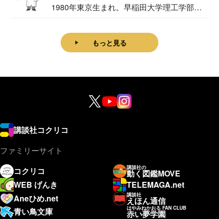
1980年東京生まれ。早稲田大学理工学部物
理学科卒...
もっと見る
講談社コクリコ
ファミリーサイト
講談社の
コクリコ
動く図鑑MOVE
WEB げんき
TELEMAGA.net
講談社
Aneひめ.net
えほん通信
はやみねかおる FAN CLUB
青い鳥文庫
赤い夢学園