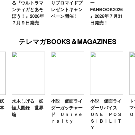
る『ウルトラマ
りブロマイドプ
ー
ンティガとあそ
レゼントキャン
FANBOOK2026
ぼう！』2026年
ペーン開催！
』2026年７月31
７月９日発売
日発売！
テレマガBOOKS＆MAGAZINES
妖
水木しげる 妖
小説 仮面ライ
小説 仮面ライ
ト
本
怪大図録 世界
ダーガッチャー
ダーリバイス
マ
編
ド Ｕｎｉｖｅ
ＯＮＥ ＰＯＳ
Ｏ
ｒｓｉｔｙ
ＳＩＢＩＬＩＴ
Ｙ