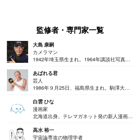
監修者・専門家一覧
大島 康嗣
カメラマン
1942年埼玉県生まれ。1964年講談社写真部
カメ...
あばれる君
芸人
1986年９月25日、福島県生まれ。駒澤大学
法学部...
白雲 ひな
漫画家
北海道出身。テレマガネット発の新人漫画
家。2020...
高水 裕一
宇宙論専攻の物理学者