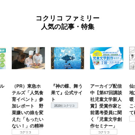
コクリコ ファミリー
人気の記事・特集
ル
（PR）東急ホ
『神の蝶、舞う
アーカイブ配信
仙
テルズ「人気食
果て』公式サイ
中【第67回講談
地
育イベント」参
ト
社児童文学新人
暖
加レポート 野
賞】受賞作家と
こ
講談社コクリコ
菜嫌いの娘を変
前選考委員に聞
て
えた「もったい
く「児童文学創
ない！」の精神
作セミナー」
コクリコ
コクリコ