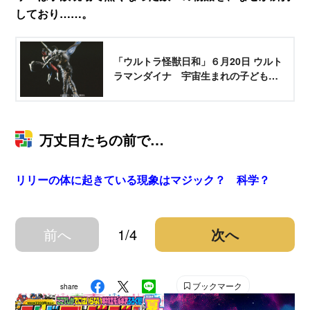
しており……。
「ウルトラ怪獣日和」６月20日 ウルト
ラマンダイナ 宇宙生まれの子どもた
ち
万丈目たちの前で…
リリーの体に起きている現象はマジック？ 科学？
前へ
1/4
次へ
ブックマーク
share