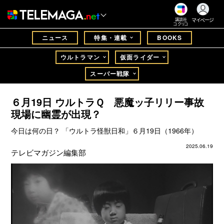
マイページ
講談社
コクリコ
ニュース
特集・連載
BOOKS
ウルトラマン
仮面ライダー
スーパー戦隊
６月19日 ウルトラＱ 悪魔ッ子リリー事故
現場に幽霊が出現？
今日は何の日？ 「ウルトラ怪獣日和」６月19日（1966年）
2025.06.19
テレビマガジン編集部