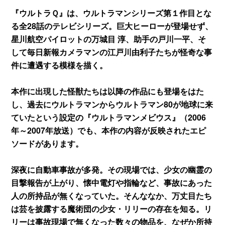
せて目撃したのは何だったのか？
『ウルトラＱ』は、ウルトラマンシリーズ第１作目とな
る全28話のテレビシリーズ。巨大ヒーローが登場せず、
星川航空パイロットの万城目 淳、助手の戸川一平、そ
して毎日新報カメラマンの江戸川由利子たちが怪奇な事
件に遭遇する模様を描く。
本作に出現した怪獣たちは以降の作品にも登場をはた
し、過去にウルトラマンからウルトラマン80が地球に来
ていたという設定の『ウルトラマンメビウス』（2006
年～2007年放送）でも、本作の内容が反映されたエピ
ソードがあります。
深夜に自動車事故が多発。その現場では、少女の幽霊の
目撃報告が上がり、懐中電灯や指輪など、事故にあった
人の所持品が無くなっていた。そんななか、万丈目たち
は芸を披露する魔術団の少女・リリーの存在を知る。リ
リーは事故現場で無くなった数々の物品を、なぜか所持