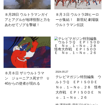
８月28日 ウルトラマンガイ
８月３日 ウルトラ28ヒーロ
アとアグルが地球怪獣と力を
ーが集結！ 新世紀 劇場版
あわせてゾグを撃破！
ウルトラマン伝説
2024.05.27
８月８日 ザ☆ウルトラマ
テレビマガジン特別編集 ウ
ン ジョーニアス死す!? Ｕ
ルトラＱ ＥＰＩＳＯＤＥ
40からの使者が現れる
Ｎｏ．１～Ｎｏ．２８ 怪奇
大作戦 ＥＰＩＳＯＤＥ Ｎ
ｏ．１～Ｎｏ．２６
編: 講談社監: 円谷プロダクション