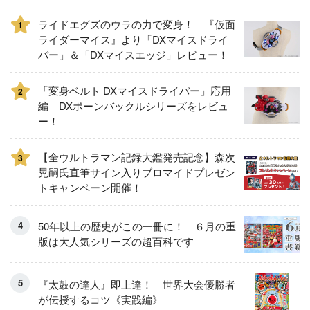
ライドエグズのウラの力で変身！ 『仮面
1
ライダーマイス』より「DXマイスドライ
バー」＆「DXマイスエッジ」レビュー！
「変身ベルト DXマイスドライバー」応用
2
編 DXボーンバックルシリーズをレビュ
ー！
【全ウルトラマン記録大鑑発売記念】森次
3
晃嗣氏直筆サイン入りブロマイドプレゼン
トキャンペーン開催！
50年以上の歴史がこの一冊に！ ６月の重
版は大人気シリーズの超百科です
『太鼓の達人』即上達！ 世界大会優勝者
が伝授するコツ《実践編》