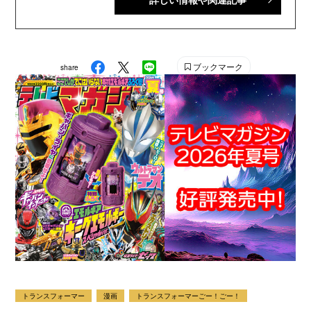
ル』で配信中。講談社発行の幼年・児童・少年・少女向
け雑誌の中では、『なかよし』『たのしい幼稚園』『週
刊少年マガジン』『別冊フレンド』に次いで歴史が長い
雑誌です。 【SNS】 X（旧Twitter）：@tele_maga
ブックマーク
share
Instagram：＠tele_maga
トランスフォーマー
漫画
トランスフォーマーごー！ごー！