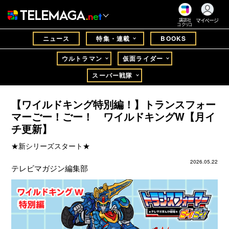
マイページ
講談社
コクリコ
ニュース
特集・連載
BOOKS
ウルトラマン
仮面ライダー
スーパー戦隊
【ワイルドキング特別編！】トランスフォー
マーごー！ごー！ ワイルドキングW【月イ
チ更新】
★新シリーズスタート★
2026.05.22
テレビマガジン編集部