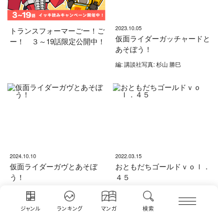
2023.10.05
トランスフォーマーごー！ご
仮面ライダーガッチャードと
ー！ ３～19話限定公開中！
あそぼう！
編: 講談社写真: 杉山 勝巳
2024.10.10
2022.03.15
仮面ライダーガヴとあそぼ
おともだちゴールドｖｏｌ．
う！
４５
編: 講談社写真: 杉山 勝巳
著: 講談社
ジャンル
ランキング
マンガ
検索