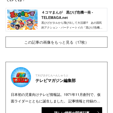
４コマまんが 黒ひげ危機一発 -
TELEMAGA.net
黒ひげがタルから飛び出して大活躍!? あの国民
的アクション・パーティートイの『黒ひげ危機一
発』が４コマまんがになって登場！
この記事の画像をもっと見る（17枚）
てれびまがじんへんしゅうぶ
テレビマガジン編集部
日本初の児童向けテレビ情報誌。1971年11月創刊で、仮
面ライダーとともに誕生しました。 記事情報と付録の詳
細は、YouTubeの『テレビマガジン 公式動画チャンネ
詳しい情報や関連記事