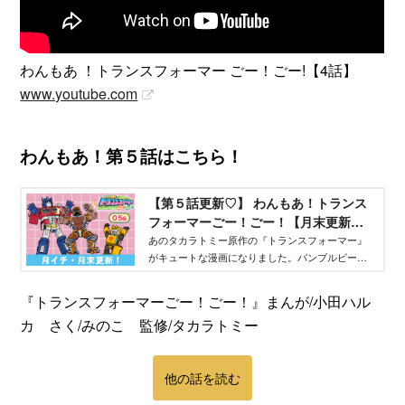
わんもあ ！トランスフォーマー ごー！ごー!【4話】
www.youtube.com
わんもあ！第５話はこちら！
【第５話更新♡】 わんもあ！トランス
フォーマーごー！ごー！【月末更新】 -
TELEMAGA.net｜講談社
あのタカラトミー原作の『トランスフォーマー』
がキュートな漫画になりました。バンブルビー、
オプティマスプライムだけでなく、メガトロンな
ど悪役キャラも大活躍！ 『わんもあ トランスフ
『トランスフォーマーごー！ごー！』まんが/小田ハル
ォーマー』は毎月月末にアップされます。よろし
カ さく/みのこ 監修/タカラトミー
く！
他の話を読む