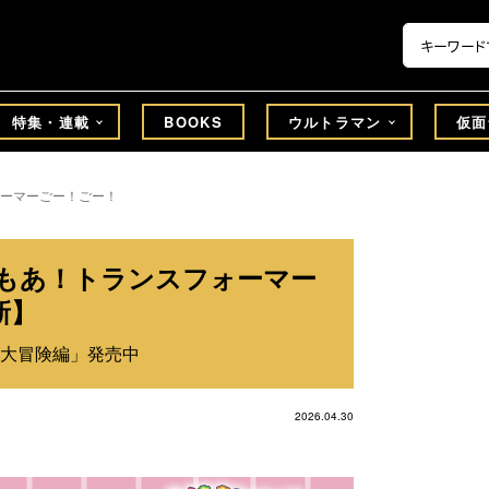
特集・連載
BOOKS
ウルトラマン
仮面
ーマーごー！ごー！
んもあ！トランスフォーマー
新】
大冒険編」発売中
2026.04.30