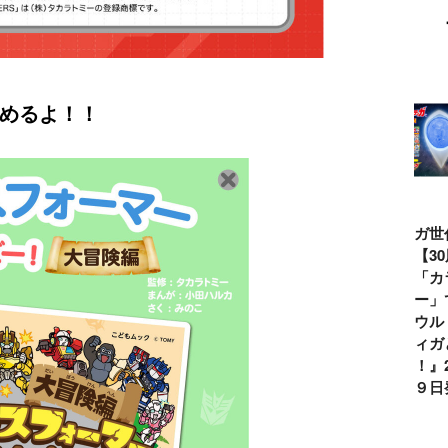
めるよ！！
ウルトラマンシ
仮面ライダー誕
テレビマガジン
ティガ世
リーズ60周年記
生55周年記
2026年夏号発
見！【3
念！ ウルトラ
念！ 仮面ライ
売!!
念】「カ
セブン＝モロボ
ダー１号＝本郷
イマー」
シ・ダンを演じ
猛を演じた藤岡
る『ウル
た森次晃嗣氏特
弘、氏特別イン
ンティガ
別インタビュー
タビュー
ぼう！』2
７月９日