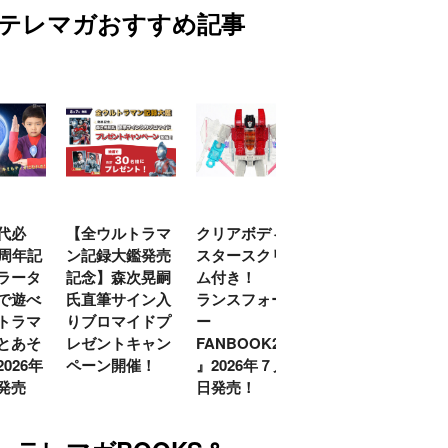
テレマガおすすめ記事
代必
【全ウルトラマ
クリアボディの
【特別編】トラ
0周年記
ン記録大鑑発売
スタースクリー
ンスフォーマー
ラータ
記念】森次晃嗣
ム付き！ 『ト
ごー！ごー！
で遊べ
氏直筆サイン入
ランスフォーマ
【月イチ更新】
トラマ
りブロマイドプ
ー
とあそ
レゼントキャン
FANBOOK2026
026年
ペーン開催！
』2026年７月31
発売
日発売！