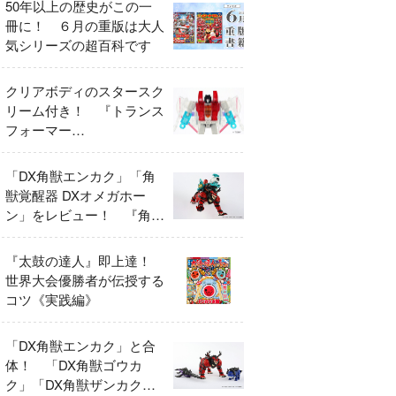
50年以上の歴史がこの一
冊に！ ６月の重版は大人
気シリーズの超百科です
クリアボディのスタースク
リーム付き！ 『トランス
フォーマー
FANBOOK2026』2026年
７月31日発売！
「DX角獣エンカク」「角
獣覚醒器 DXオメガホー
ン」をレビュー！ 『角醒
ハンター オメガホーン』
の玩具展開がスタート！
『太鼓の達人』即上達！
世界大会優勝者が伝授する
コツ《実践編》
「DX角獣エンカク」と合
体！ 「DX角獣ゴウカ
ク」「DX角獣ザンカク」