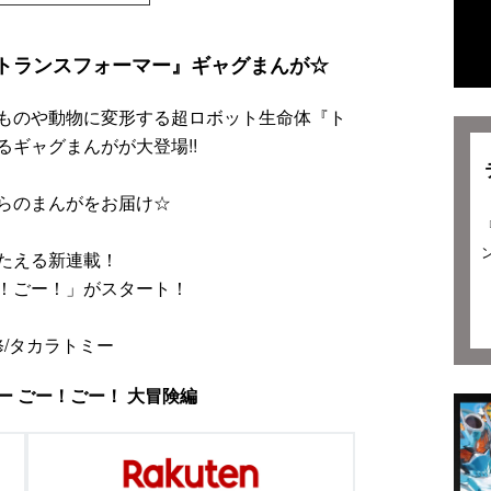
トランスフォーマー』ギャグまんが☆
ものや動物に変形する超ロボット生命体『ト
ギャグまんがが大登場!!
らのまんがをお届け☆
たえる新連載！
！ごー！」がスタート！
修/タカラトミー
ー ごー！ごー！ 大冒険編