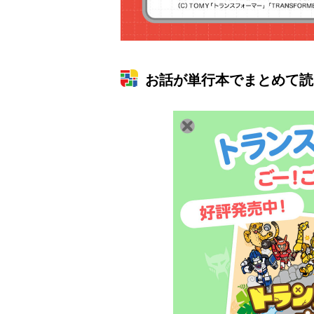
お話が単行本でまとめて読
ラマ
クリアボディの
【特別編】トラ
【第6話更新
発売
スタースクリー
ンスフォーマー
♡】 わんもあ！
晃嗣
ム付き！ 『ト
ごー！ごー！
トランスフォー
ン入
ランスフォーマ
【月イチ更新】
マーごー！ご
ドプ
ー
ー！【月末更
ャン
FANBOOK2026
新】
！
』2026年７月31
日発売！