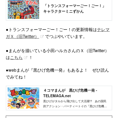
「トランスフォーマーごー！ごー！」
キャラクターミニずかん
●トランスフォーマーごー！ごー！の更新情報は
テレマ
ガＸ（旧Twitter）
​でつぶやいています。
●まんがを描いている小田ハルカさんのＸ（旧Twitter）
は
こちら
！
●webまんが『黒ひげ危機一発』もあるよ！ ぜひ読ん
でみてね！
４コマまんが 黒ひげ危機一発 -
TELEMAGA.net
黒ひげがタルから飛び出して大活躍!? あの国民
的アクション・パーティートイの『黒ひげ危機一
発』が４コマまんがになって登場！