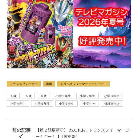
トランスフォーマー
漫画
トランスフォーマーごー！ごー！
４歳
５歳
６歳
小学１年生
小学２年生
小学３年生
小学４年生
小学５年生
小学６年生
中学生〜
保護者向け
前の記事
【第２話更新♡】 わんもあ！トランスフォーマーご
ー！ごー！【月末更新】