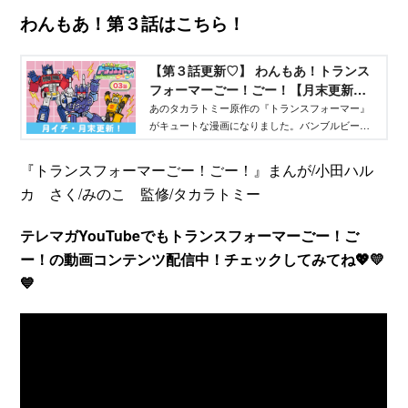
わんもあ！第３話はこちら！
【第３話更新♡】 わんもあ！トランス
フォーマーごー！ごー！【月末更新】 -
TELEMAGA.net｜講談社
あのタカラトミー原作の『トランスフォーマー』
がキュートな漫画になりました。バンブルビー、
オプティマスプライムだけでなく、メガトロンな
ど悪役キャラも大活躍！ 『わんもあ トランスフ
『トランスフォーマーごー！ごー！』まんが/小田ハル
ォーマー』は毎月月末にアップされます。よろし
カ さく/みのこ 監修/タカラトミー
く！
テレマガYouTubeでもトランスフォーマーごー！ご
ー！の動画コンテンツ配信中！チェックしてみてね💖💛
💙