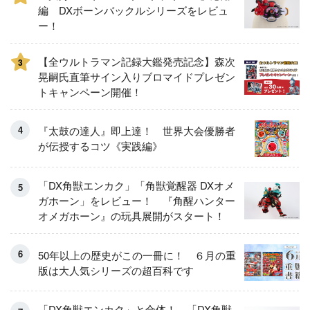
編 DXボーンバックルシリーズをレビュ
ー！
【全ウルトラマン記録大鑑発売記念】森次
3
晃嗣氏直筆サイン入りブロマイドプレゼン
トキャンペーン開催！
『太鼓の達人』即上達！ 世界大会優勝者
が伝授するコツ《実践編》
「DX角獣エンカク」「角獣覚醒器 DXオメ
ガホーン」をレビュー！ 『角醒ハンター
オメガホーン』の玩具展開がスタート！
50年以上の歴史がこの一冊に！ ６月の重
版は大人気シリーズの超百科です
「DX角獣エンカク」と合体！ 「DX角獣