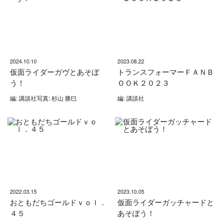
2024.10.10
2023.08.22
仮面ライダーガヴとあそぼ
トランスフォーマーＦＡＮＢ
う！
ＯＯＫ２０２３
編: 講談社写真: 杉山 勝巳
編: 講談社
2022.03.15
2023.10.05
おともだちゴールドｖｏｌ．
仮面ライダーガッチャードと
４５
あそぼう！