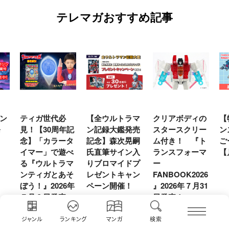
テレマガおすすめ記事
【全ウルトラマ
クリアボディの
【特別編】トラ
【
年記
ン記録大鑑発売
スタースクリー
ンスフォーマー
♡
タ
記念】森次晃嗣
ム付き！ 『ト
ごー！ごー！
ト
べ
氏直筆サイン入
ランスフォーマ
【月イチ更新】
マ
マ
りブロマイドプ
ー
ー
そ
レゼントキャン
FANBOOK2026
新
6年
ペーン開催！
』2026年７月31
日発売！
ジャンル
ランキング
マンガ
検索
テレマガBOOKS＆MAGAZINES