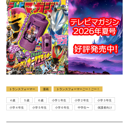
トランスフォーマー
漫画
トランスフォーマーごー！ごー！
４歳
５歳
６歳
小学１年生
小学２年生
小学３年生
小学４年生
小学５年生
小学６年生
中学生〜
保護者向け