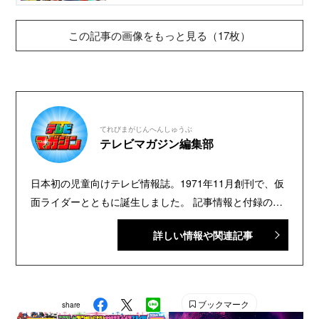
ト！ 約10年ぶりとなる、完全日本オリジナルの
トランスフォーマーが登場！
この記事の画像をもっと見る（17枚）
てれびまがじんへんしゅうぶ
テレビマガジン編集部
日本初の児童向けテレビ情報誌。1971年11月創刊で、仮
面ライダーとともに誕生しました。 記事情報と付録の詳
細は、YouTubeの『テレビマガジン 公式動画チャンネ
詳しい情報や関連記事
ル』で配信中。講談社発行の幼年・児童・少年・少女向
け雑誌の中では、『なかよし』『たのしい幼稚園』『週
刊少年マガジン』『別冊フレンド』に次いで歴史が長い
雑誌です。 【SNS】 X（旧Twitter）：@tele_maga
ブックマーク
share
Instagram：＠tele_maga