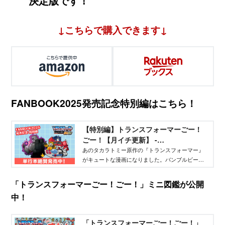
決定版です！
↓こちらで購入できます↓
FANBOOK2025発売記念特別編はこちら！
【特別編】トランスフォーマーごー！
ごー！【月イチ更新】 -
TELEMAGA.net｜講談社
あのタカラトミー原作の『トランスフォーマー』
がキュートな漫画になりました。バンブルビー、
オプティマスプライムだけでなく、メガトロンな
ど悪役キャラも大活躍！ 毎月15日にアップされ
「トランスフォーマーごー！ごー！」ミニ図鑑が公開
ます。よろしく！
中！
「トランスフォーマーごー！ごー！」