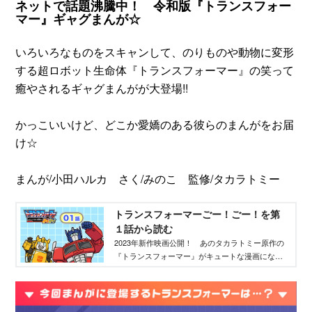
ネットで話題沸騰中！ 令和版『トランスフォー
マー』ギャグまんが☆
いろいろなものをスキャンして、のりものや動物に変形
する超ロボット生命体『トランスフォーマー』の笑って
癒やされるギャグまんがが大登場!!
かっこいいけど、どこか愛嬌のある彼らのまんがをお届
け☆
まんが/小田ハルカ さく/みのこ 監修/タカラトミー
トランスフォーマーごー！ごー！を第
１話から読む
2023年新作映画公開！ あのタカラトミー原作の
『トランスフォーマー』がキュートな漫画になり
ました。バンブルビー、オプティマスプライムだ
けでなく、メガトロンなど悪役キャラも大活
躍！ 今後、15日、30日にアップされる予定で
す。乞うご期待！