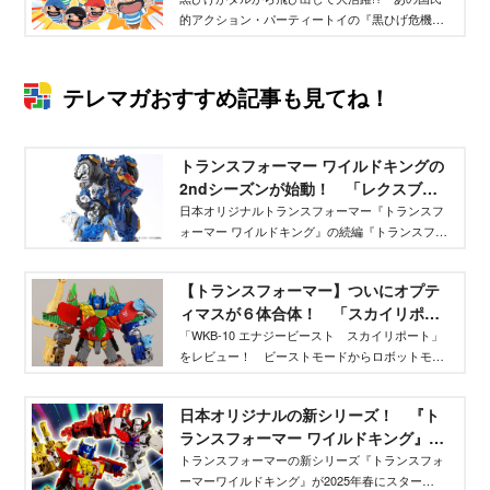
的アクション・パーティートイの『黒ひげ危機一
発』が４コマまんがになって登場！
テレマガおすすめ記事も見てね！
トランスフォーマー ワイルドキングの
2ndシーズンが始動！ 「レクスブレ
イド」と「シルヴァーテイル」をレビ
日本オリジナルトランスフォーマー『トランスフ
ォーマー ワイルドキング』の続編『トランスフォ
ュー！
ーマー ワイルドキングW』が展開決定！ そのメ
イン商品となる「WKWS-01 レクスブレイド＆シ
【トランスフォーマー】ついにオプテ
ルヴァーテイル ワイルドッキングセット」をどこ
ィマスが６体合体！ 「スカイリポー
よりも早く紹介！ 変形、合体ギミックを解説し
ト」をレビュー
ます。
「WKB-10 エナジービースト スカイリポート」
をレビュー！ ビーストモードからロボットモー
ドに変形！ 腕や脚、そして背中にも合体するギ
ミックを完全紹介！ オプティマスとワイルドッ
日本オリジナルの新シリーズ！ 『ト
キングして、ついにオプティマスがワイルドキン
ランスフォーマー ワイルドキング』が
グに！
スタート！
トランスフォーマーの新シリーズ『トランスフォ
ーマーワイルドキング』が2025年春にスター