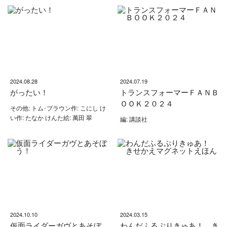
2024.08.28
2024.07.19
がったい！
トランスフォーマーＦＡＮＢ
ＯＯＫ２０２４
その他: トム･ブラウン作: こにし け
い作: たなか けんた絵: 萬田 翠
編: 講談社
2024.10.10
2024.03.15
仮面ライダーガヴとあそぼ
わんだふるぷりきゅあ！ き