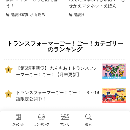
う！
せかえマグネットえほん
編: 講談社写真: 杉山 勝巳
編: 講談社
トランスフォーマーごー！ごー！カテゴリー
のランキング
【第6話更新♡】 わんもあ！トランスフォ
1
ーマーごー！ごー！【月末更新】
トランスフォーマーごー！ごー！ ３～19
2
話限定公開中！
【第26話】トランスフォーマーごー！ご
3
ー！ 【月イチ更新】
ジャンル
ランキング
マンガ
検索