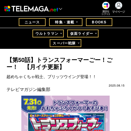
マイページ
講談社
コクリコ
ニュース
特集・連載
BOOKS
ウルトラマン
仮面ライダー
スーパー戦隊
【第50話】トランスフォーマーごー！ご
ー！ 【月イチ更新】
超めちゃくちゃ戦士、ブリッツウイング登場！！
2025.08.15
テレビマガジン編集部