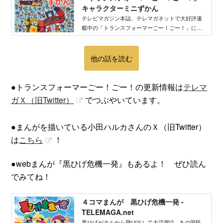
キャラクターミニずかん
テレビマガジン本誌、テレマガネットで大好評連
載中の「トランスフォーマーごー！ごー！」に登
場するキャラクターを紹介！
他の話を読む
●トランスフォーマーごー！ごー！の更新情報は
テレマ
ガＸ（旧Twitter）
​でつぶやいています。
●まんがを描いている小田ハルカさんのＸ（旧Twitter）
は
こちら
！
●webまんが『黒ひげ危機一発』もあるよ！ ぜひ読ん
でみてね！
４コマまんが 黒ひげ危機一発 -
TELEMAGA.net
黒ひげがタルから飛び出して大活躍!? あの国民