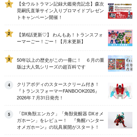
【全ウルトラマン記録大鑑発売記念】森次
1
晃嗣氏直筆サイン入りブロマイドプレゼン
トキャンペーン開催！
2
【第6話更新♡】 わんもあ！トランスフォ
ーマーごー！ごー！【月末更新】
3
50年以上の歴史がこの一冊に！ ６月の重
版は大人気シリーズの超百科です
クリアボディのスタースクリーム付き！
『トランスフォーマーFANBOOK2026』
2026年７月31日発売！
「DX角獣エンカク」「角獣覚醒器 DXオメ
ガホーン」をレビュー！ 『角醒ハンター
オメガホーン』の玩具展開がスタート！