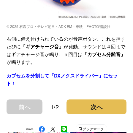
© 2025 石森プロ・テレビ朝日・ADK EM・東映 PHOTO/講談社
右側に備え付けられているのが音声ボタン。これを押す
たびに
「ギアチャージ音」
が発動。サウンドは４回まで
はギアチャージ音が鳴り、５回目は
「カプセム分離音」
が鳴ります。
カプセムを分割して「DXノクスドライバー」にセッ
ト！
前へ
1/2
次へ
ブックマーク
share