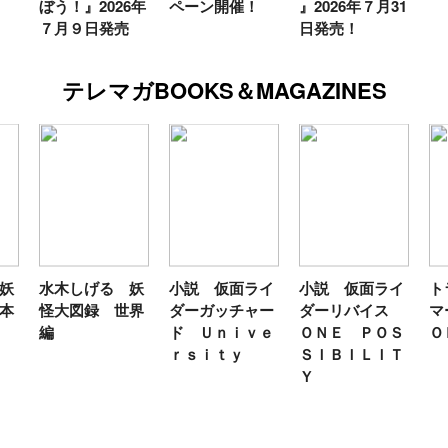
ぼう！』2026年
ペーン開催！
』2026年７月31
７月９日発売
日発売！
テレマガBOOKS＆MAGAZINES
妖
水木しげる 妖
小説 仮面ライ
小説 仮面ライ
ト
本
怪大図録 世界
ダーガッチャー
ダーリバイス
マ
編
ド Ｕｎｉｖｅ
ＯＮＥ ＰＯＳ
Ｏ
ｒｓｉｔｙ
ＳＩＢＩＬＩＴ
Ｙ