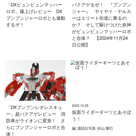
「DXビュンビュンマッハー
バクアゲるぜ！ 『ブンブン
ロボ」爆上げレビュー DX
ジャー』 ヤイヤイ・ヤルカ
ブンブンジャーロボとも連動
ーはエリート街道に乗るの
するぞ！
か？ そして駆けつけた炎神
がビュンビュンマッハーロボ
と合体？ 【2024年11月24
日公開】
2022.10.25
「DXブンブンレオレスキュ
仮面ライダーギーツとあそぼ
ー」超バクアゲレビュー 消
う！
防車がライオンに変形！ さ
らにブンブンジャーロボと合
編: 講談社写真: 杉山 勝巳
体！