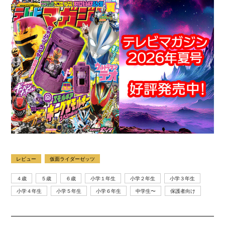
レビュー
仮面ライダーゼッツ
４歳
５歳
６歳
小学１年生
小学２年生
小学３年生
小学４年生
小学５年生
小学６年生
中学生〜
保護者向け