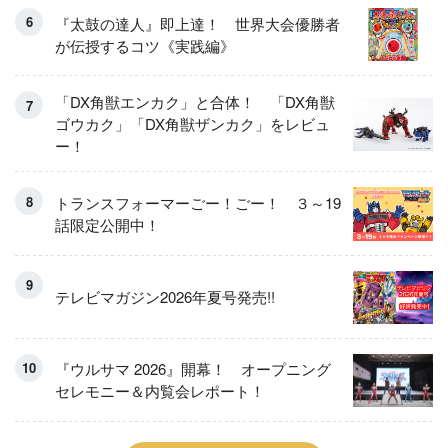
『太鼓の達人』即上達！ 世界大会優勝者
が伝授するコツ《実践編》
「DX角獣エンカク」と合体！ 「DX角獣
ゴウカク」「DX角獣ザンカク」をレビュ
ー！
トランスフォーマーごー！ごー！ ３～19
話限定公開中！
テレビマガジン2026年夏号発売!!
『ウルサマ 2026』開幕！ オープニング
セレモニー＆内覧会レポート！