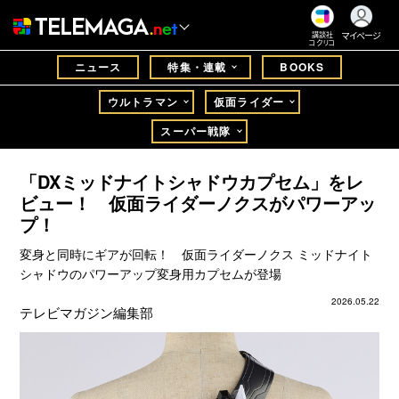
マイページ
講談社
コクリコ
ニュース
特集・連載
BOOKS
ウルトラマン
仮面ライダー
スーパー戦隊
「DXミッドナイトシャドウカプセム」をレ
ビュー！ 仮面ライダーノクスがパワーアッ
プ！
変身と同時にギアが回転！ 仮面ライダーノクス ミッドナイト
シャドウのパワーアップ変身用カプセムが登場
2026.05.22
テレビマガジン編集部