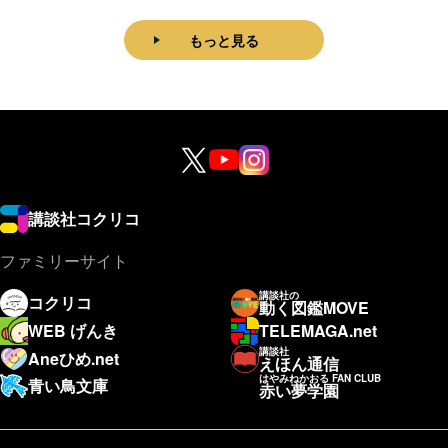
もっと見る
講談社コクリコ
ファミリーサイト
講談社の
コクリコ
動く図鑑MOVE
WEB げんき
TELEMAGA.net
講談社
Aneひめ.net
えほん通信
はやみねかおる FAN CLUB
青い鳥文庫
赤い夢学園