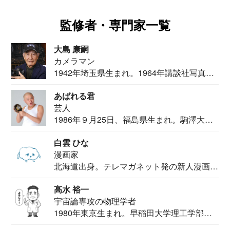
監修者・専門家一覧
大島 康嗣
カメラマン
1942年埼玉県生まれ。1964年講談社写真部
カメ...
あばれる君
芸人
1986年９月25日、福島県生まれ。駒澤大学
法学部...
白雲 ひな
漫画家
北海道出身。テレマガネット発の新人漫画
家。2020...
高水 裕一
宇宙論専攻の物理学者
1980年東京生まれ。早稲田大学理工学部物
理学科卒...