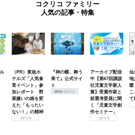
コクリコ ファミリー
人気の記事・特集
ル
（PR）東急ホ
『神の蝶、舞う
アーカイブ配信
仙
テルズ「人気食
果て』公式サイ
中【第67回講談
地
育イベント」参
ト
社児童文学新人
暖
加レポート 野
賞】受賞作家と
こ
講談社コクリコ
菜嫌いの娘を変
前選考委員に聞
て
えた「もったい
く「児童文学創
ない！」の精神
作セミナー」
コクリコ
コクリコ