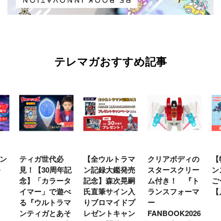
テレマガおすすめ記事
ン
ティガ世代必
【全ウルトラマ
クリアボディの
【
発
見！【30周年記
ン記録大鑑発売
スタースクリー
ン
念】「カラータ
記念】森次晃嗣
ム付き！ 『ト
ご
イマー」で遊べ
氏直筆サイン入
ランスフォーマ
【
る『ウルトラマ
りブロマイドプ
ー
ンティガとあそ
レゼントキャン
FANBOOK2026