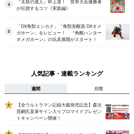
『太鼓の達人』即上達！ 世界大会優勝者
が伝授するコツ《実践編》
「DX角獣エンカク」「角獣覚醒器 DXオメ
ガホーン」をレビュー！ 『角醒ハンター
オメガホーン』の玩具展開がスタート！
人気記事・連載ランキング
週間
月間
【全ウルトラマン記録大鑑発売記念】森次
1
晃嗣氏直筆サイン入りブロマイドプレゼン
トキャンペーン開催！
2