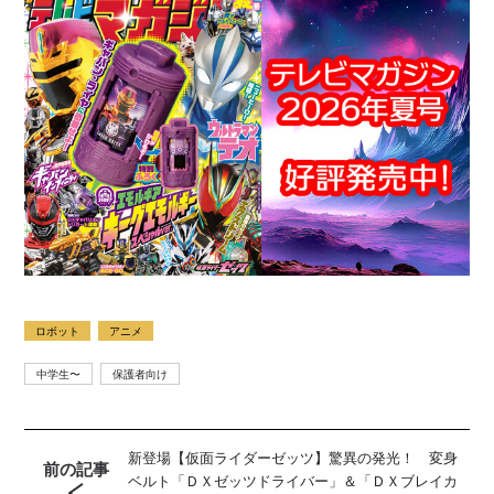
ロボット
アニメ
中学生〜
保護者向け
新登場【仮面ライダーゼッツ】驚異の発光！ 変身
前の記事
ベルト「ＤＸゼッツドライバー」＆「ＤＸブレイカ