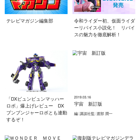
テレビマガジン編集部
令和ライダー初、仮面ライダ
ーリバイス小説化！ リバイ
スの魅力を徹底解析！
2019.03.16
「DXビュンビュンマッハー
宇宙 新訂版
ロボ」爆上げレビュー DX
ブンブンジャーロボとも連動
編: 講談社監: 渡部 潤一
するぞ！