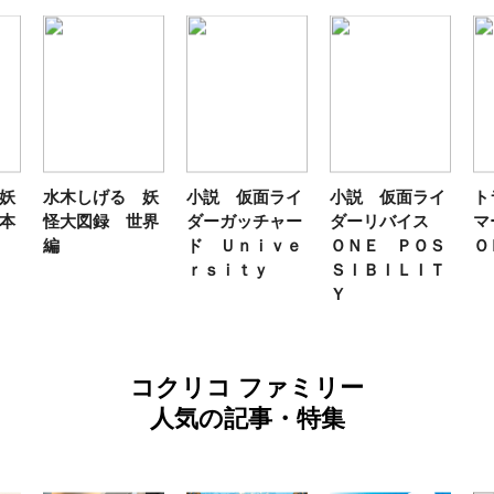
妖
水木しげる 妖
小説 仮面ライ
小説 仮面ライ
ト
本
怪大図録 世界
ダーガッチャー
ダーリバイス
マ
編
ド Ｕｎｉｖｅ
ＯＮＥ ＰＯＳ
Ｏ
ｒｓｉｔｙ
ＳＩＢＩＬＩＴ
Ｙ
コクリコ ファミリー
人気の記事・特集