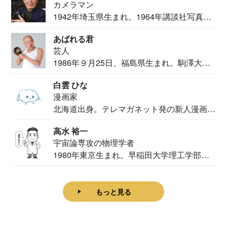
カメラマン
1942年埼玉県生まれ。1964年講談社写真部
カメ...
あばれる君
芸人
1986年９月25日、福島県生まれ。駒澤大学
法学部...
白雲 ひな
漫画家
北海道出身。テレマガネット発の新人漫画
家。2020...
高水 裕一
宇宙論専攻の物理学者
1980年東京生まれ。早稲田大学理工学部物
理学科卒...
もっと見る