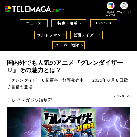
マイページ
講談社
コクリコ
ニュース
特集・連載
BOOKS
ウルトラマン
仮面ライダー
スーパー戦隊
国内外でも人気のアニメ『グレンダイザー
Ｕ』その魅力とは？
「グレンダイザーＵ超百科」好評発売中！ 2025年８月８日電
子書籍も登場
2025.08.22
テレビマガジン編集部