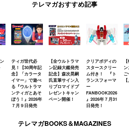
テレマガおすすめ記事
ン
ティガ世代必
【全ウルトラマ
クリアボディの
【
発
見！【30周年記
ン記録大鑑発売
スタースクリー
ン
念】「カラータ
記念】森次晃嗣
ム付き！ 『ト
ご
イマー」で遊べ
氏直筆サイン入
ランスフォーマ
【
る『ウルトラマ
りブロマイドプ
ー
ンティガとあそ
レゼントキャン
FANBOOK2026
ぼう！』2026年
ペーン開催！
』2026年７月31
７月９日発売
日発売！
テレマガBOOKS＆MAGAZINES