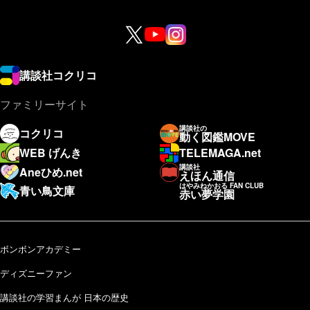
講談社コクリコ
ファミリーサイト
講談社の
コクリコ
動く図鑑MOVE
WEB げんき
TELEMAGA.net
講談社
Aneひめ.net
えほん通信
はやみねかおる FAN CLUB
青い鳥文庫
赤い夢学園
ボンボンアカデミー
ディズニーファン
講談社の学習まんが 日本の歴史