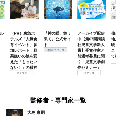
ル
（PR）東急ホ
『神の蝶、舞う
アーカイブ配信
仙
テルズ「人気食
果て』公式サイ
中【第67回講談
地
育イベント」参
ト
社児童文学新人
暖
加レポート 野
賞】受賞作家と
こ
講談社コクリコ
菜嫌いの娘を変
前選考委員に聞
て
えた「もったい
く「児童文学創
ない！」の精神
作セミナー」
コクリコ
コクリコ
監修者・専門家一覧
大島 康嗣