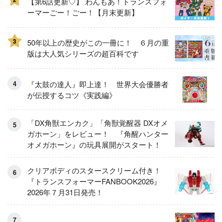
【第6話更新♡】 わんもあ！トランスフォ
ーマーごー！ごー！【月末更新】
3
50年以上の歴史がこの一冊に！ ６月の重
版は大人気シリーズの超百科です
『太鼓の達人』即上達！ 世界大会優勝者
が伝授するコツ《実践編》
「DX角獣エンカク」「角獣覚醒器 DXオメ
ガホーン」をレビュー！ 『角醒ハンター
オメガホーン』の玩具展開がスタート！
クリアボディのスタースクリーム付き！
『トランスフォーマーFANBOOK2026』
2026年７月31日発売！