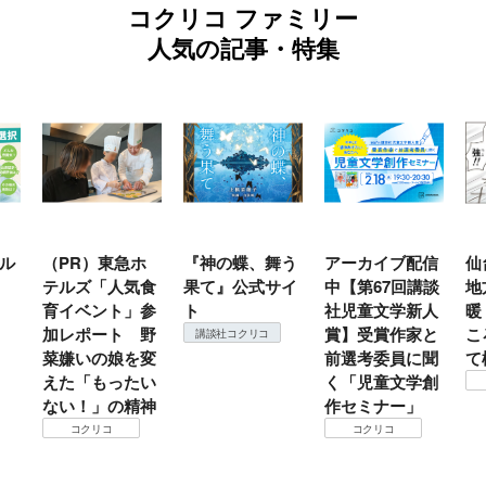
コクリコ ファミリー
人気の記事・特集
ル
（PR）東急ホ
『神の蝶、舞う
アーカイブ配信
仙
テルズ「人気食
果て』公式サイ
中【第67回講談
地
育イベント」参
ト
社児童文学新人
暖
加レポート 野
賞】受賞作家と
こ
講談社コクリコ
菜嫌いの娘を変
前選考委員に聞
て
えた「もったい
く「児童文学創
ない！」の精神
作セミナー」
コクリコ
コクリコ