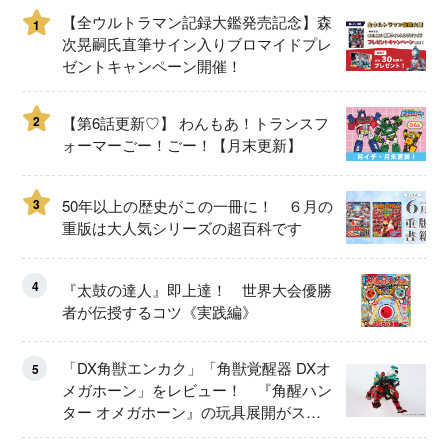
【全ウルトラマン記録大鑑発売記念】森
1
次晃嗣氏直筆サイン入りブロマイドプレ
ゼントキャンペーン開催！
2
【第6話更新♡】 わんもあ！トランスフ
ォーマーごー！ごー！【月末更新】
3
50年以上の歴史がこの一冊に！ ６月の
重版は大人気シリーズの超百科です
4
『太鼓の達人』即上達！ 世界大会優勝
者が伝授するコツ《実践編》
「DX角獣エンカク」「角獣覚醒器 DXオ
5
メガホーン」をレビュー！ 『角醒ハン
ター オメガホーン』の玩具展開がスタ
ート！