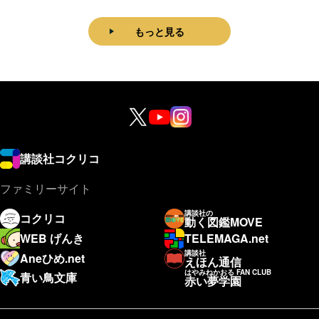
もっと見る
講談社コクリコ
ファミリーサイト
講談社の
コクリコ
動く図鑑MOVE
WEB げんき
TELEMAGA.net
講談社
Aneひめ.net
えほん通信
はやみねかおる FAN CLUB
青い鳥文庫
赤い夢学園