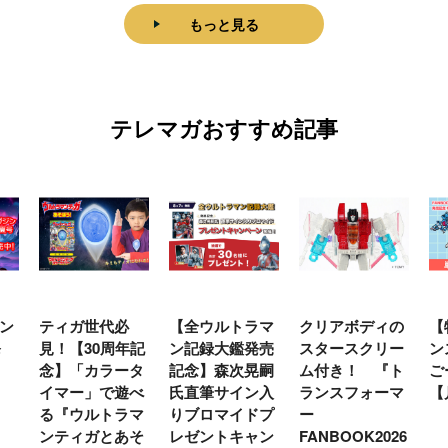
もっと見る
テレマガおすすめ記事
ン
ティガ世代必
【全ウルトラマ
クリアボディの
【
発
見！【30周年記
ン記録大鑑発売
スタースクリー
ン
念】「カラータ
記念】森次晃嗣
ム付き！ 『ト
ご
イマー」で遊べ
氏直筆サイン入
ランスフォーマ
【
る『ウルトラマ
りブロマイドプ
ー
ンティガとあそ
レゼントキャン
FANBOOK2026