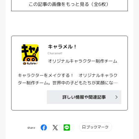
この記事の画像をもっと見る（全6枚）
キャラメル！
Charamel!
オリジナルキャラクター制作チーム
キャラクターをメイクする！ オリジナルキャラク
ター制作チーム。世界中の子どもたちが笑顔になる
コンテンツをお届けします！ 2022年から無料動画
詳しい情報や関連記事
をYouTubeで配信スタート。登場キャラがもっと好
きになるWebサイトや記事、SNSも展開していきま
す。 ☆キッズソングがニャージックに！『ニャーオ
ンチャンネル』 https://www.youtube.com/@nyaro
ブックマーク
n_channel ☆焼きたて食パン４人組のYouTubeアニ
share
メ『いっきんず』 https://www.youtube.com/@ikki