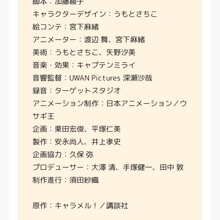
脚本：加藤綾子
キャラクターデザイン：うもとさちこ
絵コンテ：宮下麻緒
アニメーター：渡辺 舞、宮下麻緒
美術：うもとさちこ、矢野汐美
音楽・効果：キャプテンミライ
音響監督：UWAN Pictures 深瀬沙哉
録音：ターゲットスタジオ
アニメーション制作：日本アニメーション／ウ
サギ王
企画：栗田宏俊、平塚仁美
製作：安永尚人、井上孝史
企画協力：久保 弥
プロデューサー：大澤 清、手塚健一、田中 敦
制作進行：須田紗織
原作：キャラメル！／講談社