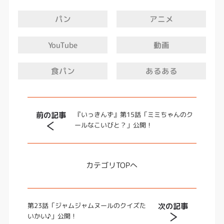
nzu ☆リーゼントのヤンキーティラノが大あばれ！
『転生恐竜 オレティラ！』 https://www.youtube.
アニメ
パン
com/@oleT-Rex ☆ベイビーたちのおしりを守る『つ
ぶやきダンディー・オムツのごろう』 https://www.
YouTube
動画
youtube.com/@omutsuno_goro
あるある
食パン
前の記事
『いっきんず』第15話「ミミちゃんのク
ールなこいびと？」公開！
カテゴリ
TOPへ
次の記事
第23話「ジャムジャムヌールのクイズた
いかい♪」公開！