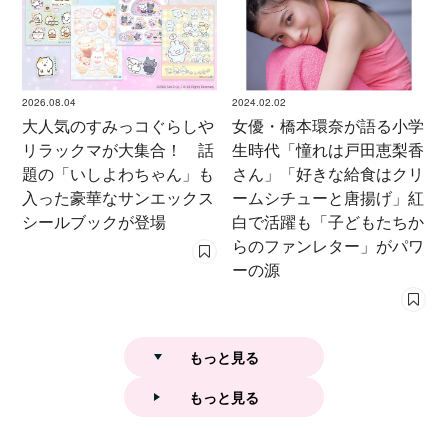
2026.08.04
2024.02.02
大人気のすみっコぐらしや
女優・橋本環奈が語る小学
リラックマが大集合！ 話
生時代「憧れは戸田恵梨香
題の「いしよわちゃん」も
さん」「好きな給食はクリ
入った豪華なサンエックス
ームシチューと唐揚げ」紅
シールブックが登場
白で活躍も「子どもたちか
らのファンレター」がパワ
ーの源
もっと見る
もっと見る