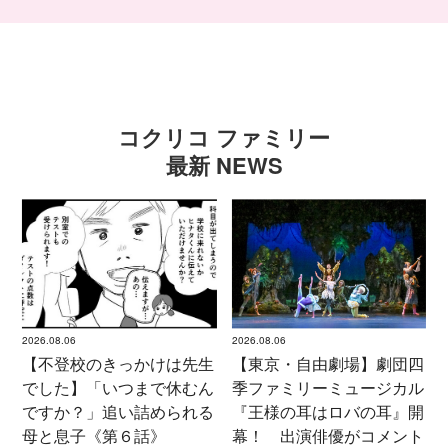
コクリコ ファミリー
最新 NEWS
2026.08.06
2026.08.06
【不登校のきっかけは先生
【東京・自由劇場】劇団四
でした】「いつまで休むん
季ファミリーミュージカル
ですか？」追い詰められる
『王様の耳はロバの耳』開
母と息子《第６話》
幕！ 出演俳優がコメント