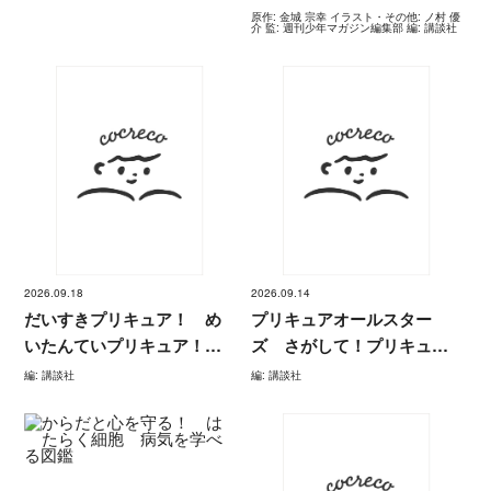
原作: 金城 宗幸 イラスト・その他: ノ村 優
介 監: 週刊少年マガジン編集部 編: 講談社
2026.09.18
2026.09.14
だいすきプリキュア！ め
プリキュアオールスター
いたんていプリキュア！＆
ズ さがして！プリキュ
プリキュアオールスター
ア Ｎｅｗ
編: 講談社
編: 講談社
ズ ファンブック ｖｏ
ｌ．３