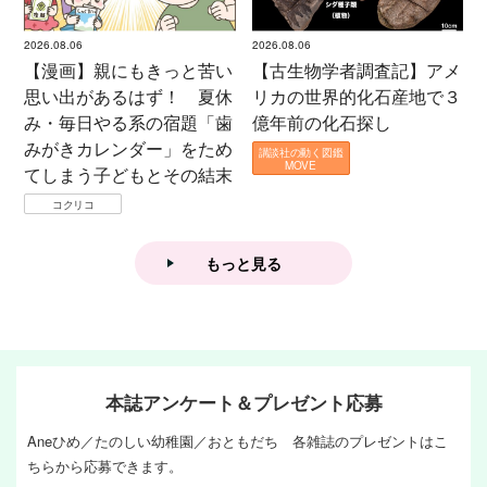
2026.08.06
2026.08.06
【漫画】親にもきっと苦い
【古生物学者調査記】アメ
思い出があるはず！ 夏休
リカの世界的化石産地で３
み・毎日やる系の宿題「歯
億年前の化石探し
みがきカレンダー」をため
講談社の動く図鑑
MOVE
てしまう子どもとその結末
コクリコ
もっと見る
本誌アンケート＆プレゼント応募
Aneひめ／たのしい幼稚園／おともだち 各雑誌のプレゼントはこ
ちらから応募できます。