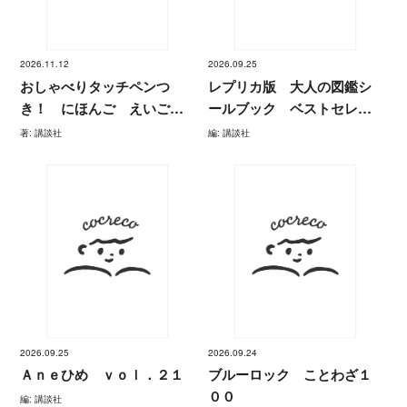
2026.11.12
2026.09.25
おしゃべりタッチペンつ
レプリカ版 大人の図鑑シ
き！ にほんご えいご
ールブック ベストセレク
はじめてのずかん１２０
ション
著: 講談社
編: 講談社
０
2026.09.25
2026.09.24
Ａｎｅひめ ｖｏｌ．２１
ブルーロック ことわざ１
００
編: 講談社