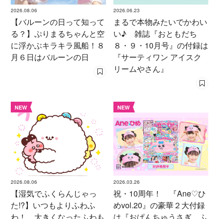
2026.08.06
2026.06.23
【バルーンの日って知って
まるで本物みたいでかわい
る？】ぷりまるちゃんと空
い♪ 雑誌『おともだち
に浮かぶキラキラ風船！８
８・９・10月号』の付録は
月６日はバルーンの日
『サーティワン アイスク
リームやさん』
NEW
NEW
2026.08.06
2026.03.26
【湿気でふくらんじゃっ
祝・10周年！ 『Ane♡ひ
た!?】いつもよりふわふ
めvol.20』の豪華２大付録
わ！ 大きくなったふわも
は『おぱんちゅうさぎ ふ