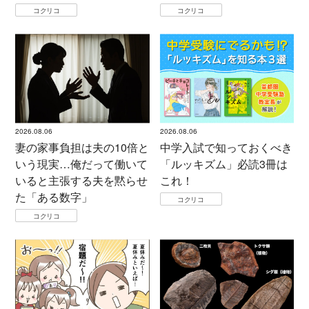
コクリコ
コクリコ
2026.08.06
2026.08.06
妻の家事負担は夫の10倍と
中学入試で知っておくべき
いう現実…俺だって働いて
「ルッキズム」必読3冊は
いると主張する夫を黙らせ
これ！
た「ある数字」
コクリコ
コクリコ