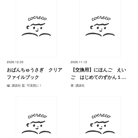
2026.12.03
2026.11.12
おぱんちゅうさぎ クリア
【交換用】にほんご えい
ファイルブック
ご はじめてのずかん１２
００ 専用 おしゃべりタ
編: 講談社 監: 可哀想に！
著: 講談社
ッチペン