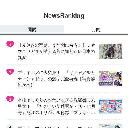
NewsRanking
週間
月間
【夏休みの宿題、まだ間に合う！】ミヤ
1
マクワガタが消える前に知りたい日本の
異変
プリキュアに大変身！ 「キュアアルカ
2
ナ・シャドウ」の髪型完全再現【写真解
説付き】
本物そっくりのかわいすぎる洗濯機に大
3
興奮！ 『たのしい幼稚園９・10・11月
号』だけのオリジナル付録「プリキュ
ア くるくるせんたくき」
4