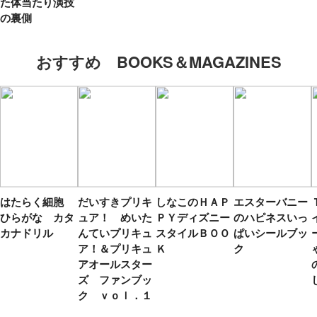
た体当たり演技
の裏側
おすすめ BOOKS＆MAGAZINES
はたらく細胞
だいすきプリキ
しなこのＨＡＰ
エスターバニー
ひらがな カタ
ュア！ めいた
ＰＹディズニー
のハピネスいっ
カナドリル
んていプリキュ
スタイルＢＯＯ
ぱいシールブッ
ア！＆プリキュ
Ｋ
ク
アオールスター
ズ ファンブッ
ク ｖｏｌ．１