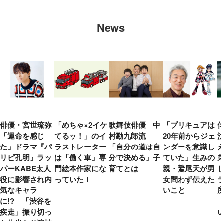
News
俳優・宮世琉弥
「めちゃ×2イケ
歌舞伎俳優 中
「プリキュアは
「運命を感じ
てるッ！」のイ
村勘九郎流
20年前からジェ
た」ドラマ『パ
ラストレーター
「自分の道は自
ンダーを意識し
リピ孔明』ラッ
は「働く車」専
分で決める」子
ていた」生みの
パーKABE太人
門絵本作家にな
育てとは
親・鷲尾天が男
役に影響され内
っていた！
女問わず伝えた
気なキャラ
いこと
に!? 「渋谷を
疾走」振り切っ