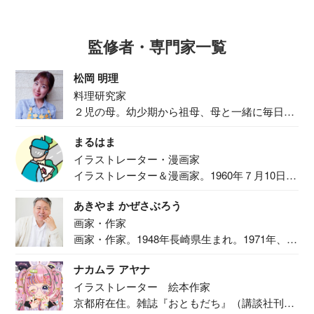
監修者・専門家一覧
松岡 明理
料理研究家
２児の母。幼少期から祖母、母と一緒に毎日の
食事作り...
まるはま
イラストレーター・漫画家
イラストレーター＆漫画家。1960年７月10日生
ま...
あきやま かぜさぶろう
画家・作家
画家・作家。1948年長崎県生まれ。1971年、
二...
ナカムラ アヤナ
イラストレーター 絵本作家
京都府在住。雑誌『おともだち』（講談社刊）