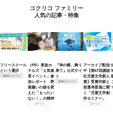
コクリコ ファミリー
人気の記事・特集
フリースクール
（PR）東急ホ
『神の蝶、舞う
アーカイブ配信
という選択
テルズ「人気食
果て』公式サイ
中【第67回講談
育イベント」参
ト
社児童文学新人
講談社コクリコ
加レポート 野
賞】受賞作家と
講談社コクリコ
菜嫌いの娘を変
前選考委員に聞
えた「もったい
く「児童文学創
ない！」の精神
作セミナー」
コクリコ
コクリコ