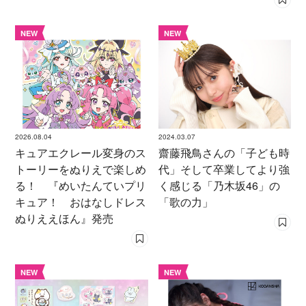
NEW
NEW
2026.08.04
2024.03.07
キュアエクレール変身のス
齋藤飛鳥さんの「子ども時
トーリーをぬりえで楽しめ
代」そして卒業してより強
る！ 『めいたんていプリ
く感じる「乃木坂46」の
キュア！ おはなしドレス
「歌の力」
ぬりええほん』発売
NEW
NEW