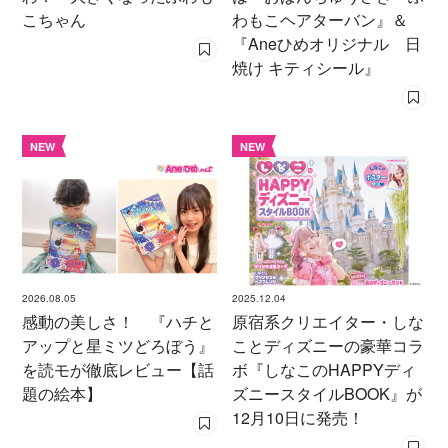
こちゃん
わもこヘアターバン』＆
『Aneひめオリジナル 日
焼け キティシール』
NEW
NEW
2026.08.05
2025.12.04
感動の美しさ！ 『ハチと
原宿系クリエイター・しな
アップと星ミツどろぼう』
ことディズニーの豪華コラ
を読モが徹底レビュー【話
ボ『しなこのHAPPYディ
題の絵本】
ズニースタイルBOOK』が
12月10日に発売！