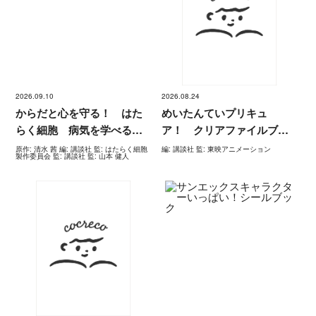
2026.09.10
2026.08.24
からだと心を守る！ はた
めいたんていプリキュ
らく細胞 病気を学べる図
ア！ クリアファイルブッ
鑑
ク
原作: 清水 茜 編: 講談社 監: はたらく細胞
編: 講談社 監: 東映アニメーション
製作委員会 監: 講談社 監: 山本 健人