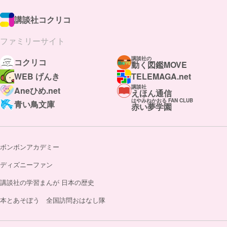
講談社コクリコ
ファミリーサイト
講談社の
コクリコ
動く図鑑MOVE
WEB げんき
TELEMAGA.net
講談社
Aneひめ.net
えほん通信
はやみねかおる FAN CLUB
青い鳥文庫
赤い夢学園
ボンボンアカデミー
ディズニーファン
講談社の学習まんが 日本の歴史
本とあそぼう 全国訪問おはなし隊