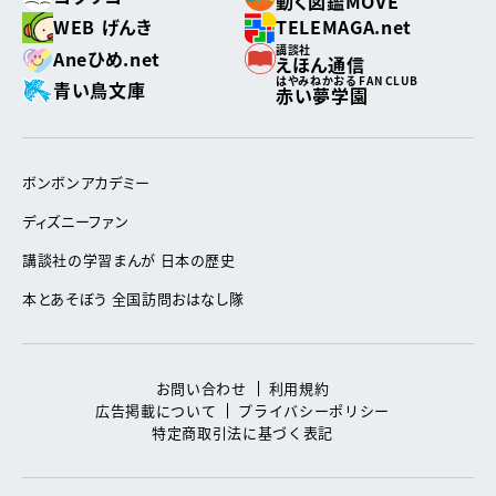
動く図鑑MOVE
WEB げんき
TELEMAGA.net
講談社
Aneひめ.net
えほん通信
はやみねかおる FAN CLUB
青い鳥文庫
赤い夢学園
ボンボンアカデミー
ディズニーファン
講談社の学習まんが 日本の歴史
本とあそぼう 全国訪問おはなし隊
お問い合わせ
利用規約
広告掲載について
プライバシーポリシー
特定商取引法に基づく表記