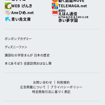
動く図鑑MOVE
WEB げんき
TELEMAGA.net
講談社
Aneひめ.net
えほん通信
はやみねかおる FAN CLUB
青い鳥文庫
赤い夢学園
ボンボンアカデミー
ディズニーファン
講談社の学習まんが 日本の歴史
本とあそぼう 全国訪問おはなし隊
お問い合わせ
利用規約
広告掲載について
プライバシーポリシー
特定商取引法に基づく表記