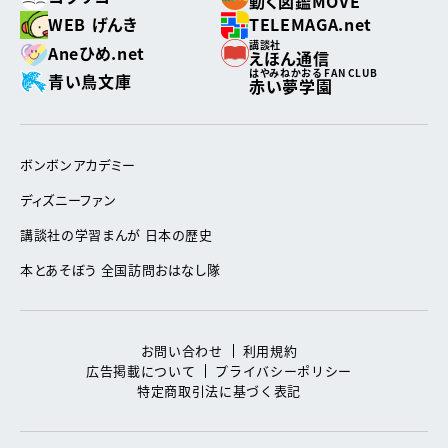
動く図鑑MOVE
WEB げんき
TELEMAGA.net
講談社
Aneひめ.net
えほん通信
はやみねかおる FAN CLUB
青い鳥文庫
赤い夢学園
ボンボンアカデミー
ディズニーファン
講談社の学習まんが 日本の歴史
本とあそぼう 全国訪問おはなし隊
お問い合わせ
利用規約
広告掲載について
プライバシーポリシー
特定商取引法に基づく表記