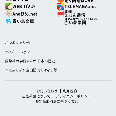
動く図鑑MOVE
WEB げんき
TELEMAGA.net
講談社
Aneひめ.net
えほん通信
はやみねかおる FAN CLUB
青い鳥文庫
赤い夢学園
ボンボンアカデミー
ディズニーファン
講談社の学習まんが 日本の歴史
本とあそぼう 全国訪問おはなし隊
お問い合わせ
利用規約
広告掲載について
プライバシーポリシー
特定商取引法に基づく表記