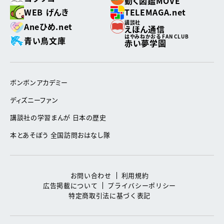
動く図鑑MOVE
WEB げんき
TELEMAGA.net
講談社
Aneひめ.net
えほん通信
はやみねかおる FAN CLUB
青い鳥文庫
赤い夢学園
ボンボンアカデミー
ディズニーファン
講談社の学習まんが 日本の歴史
本とあそぼう 全国訪問おはなし隊
お問い合わせ
利用規約
広告掲載について
プライバシーポリシー
特定商取引法に基づく表記