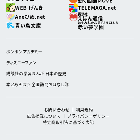
動く図鑑MOVE
WEB げんき
TELEMAGA.net
講談社
Aneひめ.net
えほん通信
はやみねかおる FAN CLUB
青い鳥文庫
赤い夢学園
ボンボンアカデミー
ディズニーファン
講談社の学習まんが 日本の歴史
本とあそぼう 全国訪問おはなし隊
お問い合わせ
利用規約
広告掲載について
プライバシーポリシー
特定商取引法に基づく表記