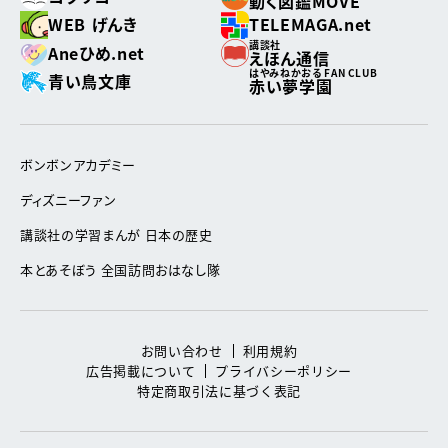
動く図鑑MOVE
WEB げんき
TELEMAGA.net
講談社
Aneひめ.net
えほん通信
はやみねかおる FAN CLUB
青い鳥文庫
赤い夢学園
ボンボンアカデミー
ディズニーファン
講談社の学習まんが 日本の歴史
本とあそぼう 全国訪問おはなし隊
お問い合わせ
利用規約
広告掲載について
プライバシーポリシー
特定商取引法に基づく表記