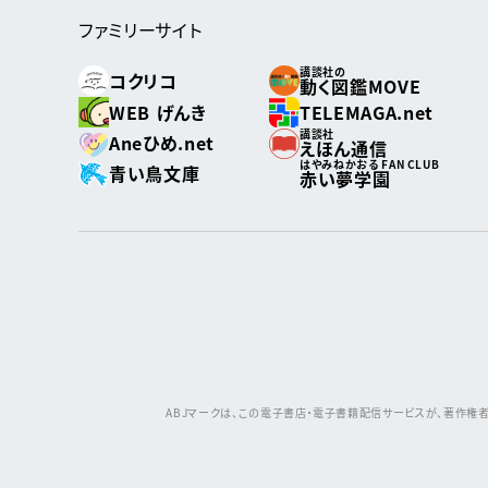
ファミリーサイト
講談社の
コクリコ
動く図鑑MOVE
WEB げんき
TELEMAGA.net
講談社
Aneひめ.net
えほん通信
はやみねかおる FAN CLUB
青い鳥文庫
赤い夢学園
ABJマークは、この電子書店・電子書籍配信サービスが、著作権者