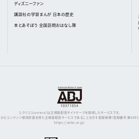
ディズニーファン
講談社の学習まんが 日本の歴史
本とあそぼう 全国訪問おはなし隊
コクリコ［cocreco］は正規版配信サイトマークを取得したサービスです。
からコンテンツ使用許諾を得た正規版配信サービスであることを示す登録商標（登録番号 第609171
https://aebs.or.jp/