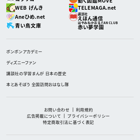
動く図鑑MOVE
WEB げんき
TELEMAGA.net
講談社
Aneひめ.net
えほん通信
はやみねかおる FAN CLUB
青い鳥文庫
赤い夢学園
ボンボンアカデミー
ディズニーファン
講談社の学習まんが 日本の歴史
本とあそぼう 全国訪問おはなし隊
お問い合わせ
利用規約
広告掲載について
プライバシーポリシー
特定商取引法に基づく表記