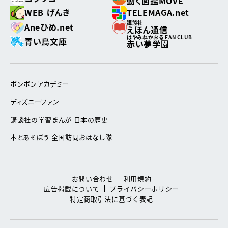
動く図鑑MOVE
WEB げんき
TELEMAGA.net
講談社
Aneひめ.net
えほん通信
はやみねかおる FAN CLUB
青い鳥文庫
赤い夢学園
ボンボンアカデミー
ディズニーファン
講談社の学習まんが 日本の歴史
本とあそぼう 全国訪問おはなし隊
お問い合わせ
利用規約
広告掲載について
プライバシーポリシー
特定商取引法に基づく表記