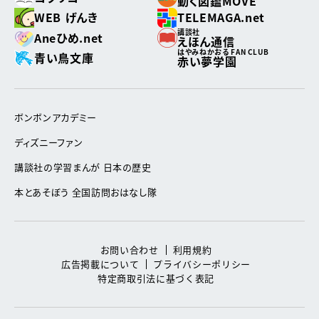
動く図鑑MOVE
WEB げんき
TELEMAGA.net
講談社
Aneひめ.net
えほん通信
はやみねかおる FAN CLUB
青い鳥文庫
赤い夢学園
ボンボンアカデミー
ディズニーファン
講談社の学習まんが 日本の歴史
本とあそぼう 全国訪問おはなし隊
お問い合わせ
利用規約
広告掲載について
プライバシーポリシー
特定商取引法に基づく表記