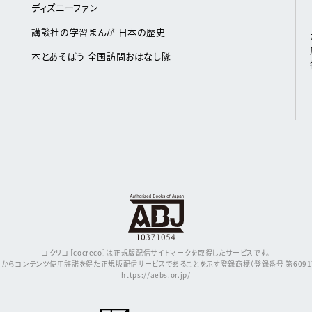
ディズニーファン
講談社の学習まんが 日本の歴史
本とあそぼう 全国訪問おはなし隊
コクリコ［cocreco］は正規版配信サイトマークを取得したサービスです。
からコンテンツ使用許諾を得た正規版配信サービスであることを示す登録商標（登録番号 第609171
https://aebs.or.jp/