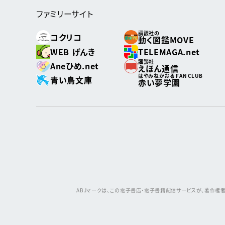
ファミリーサイト
講談社の
コクリコ
動く図鑑MOVE
WEB げんき
TELEMAGA.net
講談社
Aneひめ.net
えほん通信
はやみねかおる FAN CLUB
青い鳥文庫
赤い夢学園
ABJマークは、この電子書店・電子書籍配信サービスが、著作権者