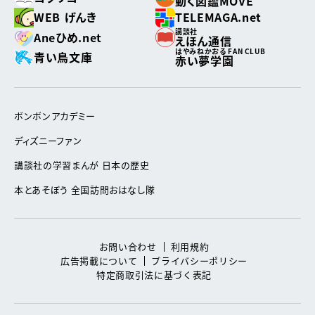
動く図鑑MOVE
WEB げんき
TELEMAGA.net
講談社
Aneひめ.net
えほん通信
はやみねかおる FAN CLUB
青い鳥文庫
赤い夢学園
ボンボンアカデミー
ディズニーファン
講談社の学習まんが 日本の歴史
本とあそぼう 全国訪問おはなし隊
お問い合わせ
利用規約
広告掲載について
プライバシーポリシー
特定商取引法に基づく表記