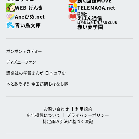
動く図鑑MOVE
WEB げんき
TELEMAGA.net
講談社
Aneひめ.net
えほん通信
はやみねかおる FAN CLUB
青い鳥文庫
赤い夢学園
ボンボンアカデミー
ディズニーファン
講談社の学習まんが 日本の歴史
本とあそぼう 全国訪問おはなし隊
お問い合わせ
利用規約
広告掲載について
プライバシーポリシー
特定商取引法に基づく表記