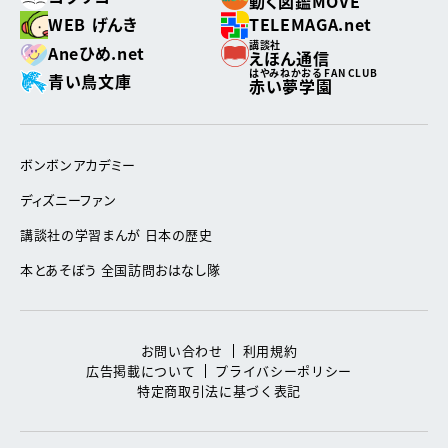
動く図鑑MOVE
WEB げんき
TELEMAGA.net
講談社
Aneひめ.net
えほん通信
はやみねかおる FAN CLUB
青い鳥文庫
赤い夢学園
ボンボンアカデミー
ディズニーファン
講談社の学習まんが 日本の歴史
本とあそぼう 全国訪問おはなし隊
お問い合わせ
利用規約
広告掲載について
プライバシーポリシー
特定商取引法に基づく表記